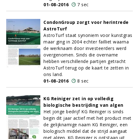
01-08-2016
7 sec
CondonGroup zorgt voor herintrede
AstroTurf
AstroTurf staat synoniem voor kunstgras
maar ging in 2004 echter failliet waarna
de werknaam door investeerders werd
overgenomen. Sinds die overname
hebben verschillende partijen getracht
AstroTurf terug op de kaart te zetten in
ons land.
01-08-2016
8 sec
KG Reiniger zet in op volledig
biologische bestrijding van algen
Het jonge bedrijf KG Reiniger is sinds
begin dit jaar actief met het product met
de gelijknamige naam KG Reiniger, een
biologisch middel dat de strijd aangaat
met algen. KG Reiniger is ontstaan uit