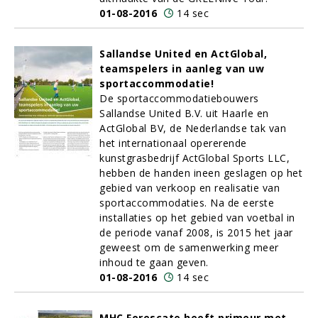
01-08-2016
14 sec
Sallandse United en ActGlobal,
teamspelers in aanleg van uw
sportaccommodatie!
De sportaccommodatiebouwers
Sallandse United B.V. uit Haarle en
ActGlobal BV, de Nederlandse tak van
het internationaal opererende
kunstgrasbedrijf ActGlobal Sports LLC,
hebben de handen ineen geslagen op het
gebied van verkoop en realisatie van
sportaccommodaties. Na de eerste
installaties op het gebied van voetbal in
de periode vanaf 2008, is 2015 het jaar
geweest om de samenwerking meer
inhoud te gaan geven.
01-08-2016
14 sec
MHC Forescate heeft primeur met