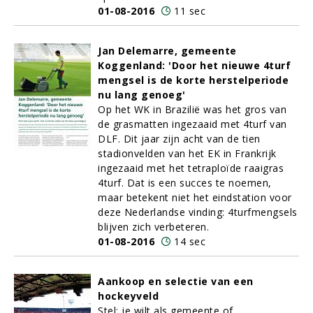
01-08-2016
11 sec
Jan Delemarre, gemeente
Koggenland: 'Door het nieuwe 4turf
mengsel is de korte herstelperiode
nu lang genoeg'
Op het WK in Brazilië was het gros van
de grasmatten ingezaaid met 4turf van
DLF. Dit jaar zijn acht van de tien
stadionvelden van het EK in Frankrijk
ingezaaid met het tetraploïde raaigras
4turf. Dat is een succes te noemen,
maar betekent niet het eindstation voor
deze Nederlandse vinding: 4turfmengsels
blijven zich verbeteren.
01-08-2016
14 sec
Aankoop en selectie van een
hockeyveld
Stel: je wilt als gemeente of