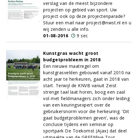
verslag van de meest bijzondere
projecten op gebied van sport. Uw
project ook op deze projectenparade?
Stuur een mail naar project@nwst.nl en u
wij zenden u alle info.
01-08-2016
9 sec
Kunstgras wacht groot
budgetprobleem in 2018
Een nieuwe maatregel om
kunstgrasvelden gebouwd vanaf 2010 na
acht jaar te herkeuren, gaat in 2018 van
start. Terwijl de KNVB vanuit Zeist
strenge taal laat horen, boog een zaal
vol met fieldmanagers zich onder leiding
van een keuringsexpert over de
gebruikersnorm voor die herkeuring. ‘Dit
gaat budgetproblemen geven’, was de
conclusie tijdens een seminar op
sportpark De Toekomst (Ajax) dat deel
uitmaakte van de GREENlive Tour.