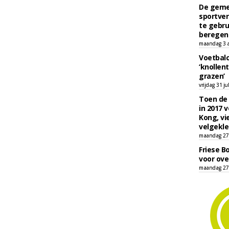
De geme
sportver
te gebru
beregen
maandag 3 
Voetbalc
‘knollent
grazen’
vrijdag 31 ju
Toen de 
in 2017 
Kong, vi
velgekle
maandag 27 
Friese B
voor ove
maandag 27 