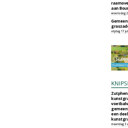
raamove
aan Bou
woensdag 29
Gemeent
graszade
vrijdag 17 ju
KNIPS
Zutphen 
kunstgra
voetbalv
gemeente
een deel
kunstgra
maandag 3 