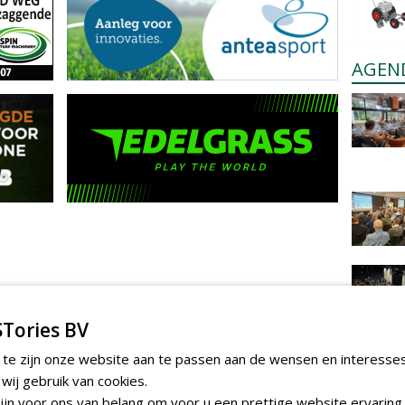
AGEN
Tories BV
 te zijn onze website aan te passen aan de wensen en interesse
ij gebruik van cookies.
jn voor ons van belang om voor u een prettige website ervaring 