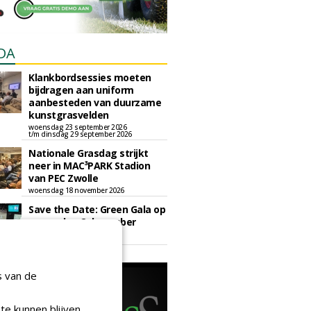
DA
Klankbordsessies moeten
bijdragen aan uniform
aanbesteden van duurzame
kunstgrasvelden
woensdag 23 september 2026
t/m dinsdag 29 september 2026
Nationale Grasdag strijkt
neer in MAC³PARK Stadion
van PEC Zwolle
woensdag 18 november 2026
Save the Date: Green Gala op
woensdag 2 december
woensdag 2 december 2026
s van de
te kunnen blijven