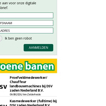
e aan voor onze digitale
brief.
Proefveldmedewerker/
Chauffeur
landbouwmachines bij DSV
zaden Nederland B.V.
06-08-2026, Ven-Zelderheide
Kasmedewerker (fulltime) bij
DSV zaden Nederland B.V.