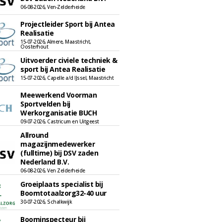
06-08-2026, Ven-Zelderheide
Projectleider Sport bij Antea
Realisatie
15-07-2026, Almere, Maastricht,
Oosterhout
Uitvoerder civiele techniek &
sport bij Antea Realisatie
15-07-2026, Capelle a/d IJssel, Maastricht
Meewerkend Voorman
Sportvelden bij
Werkorganisatie BUCH
09-07-2026, Castricum en Uitgeest
Allround
magazijnmedewerker
(fulltime) bij DSV zaden
Nederland B.V.
06-08-2026, Ven Zelderheide
Groeiplaats specialist bij
Boomtotaalzorg32-40 uur
30-07-2026, Schalkwijk
Boominspecteur bij