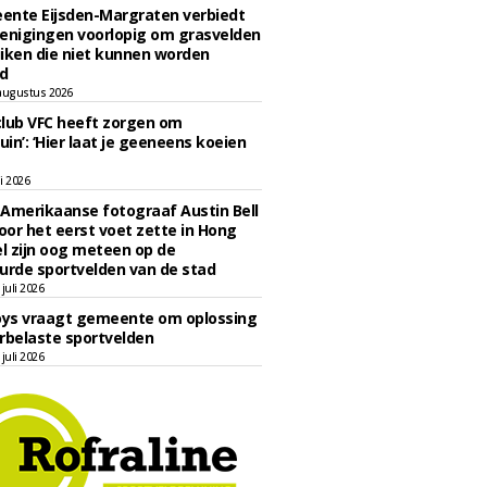
ente Eijsden-Margraten verbiedt
enigingen voorlopig om grasvelden
iken die niet kunnen worden
d
augustus 2026
lub VFC heeft zorgen om
uin’: ‘Hier laat je geeneens koeien
li 2026
Amerikaanse fotograaf Austin Bell
voor het eerst voet zette in Hong
el zijn oog meteen op de
urde sportvelden van de stad
juli 2026
oys vraagt gemeente om oplossing
rbelaste sportvelden
juli 2026