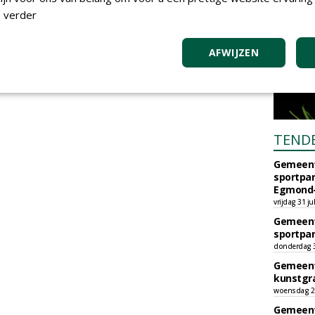
 verder
AFWIJZEN
TEND
Gemeent
sportpar
Egmond-
vrijdag 31 ju
Gemeent
sportpar
donderdag 30
Gemeent
kunstgra
woensdag 29
Gemeent