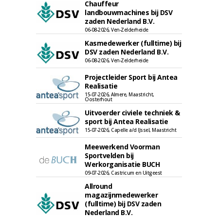
Chauffeur
landbouwmachines bij DSV
zaden Nederland B.V.
06-08-2026, Ven-Zelderheide
Kasmedewerker (fulltime) bij
DSV zaden Nederland B.V.
06-08-2026, Ven-Zelderheide
Projectleider Sport bij Antea
Realisatie
15-07-2026, Almere, Maastricht,
Oosterhout
Uitvoerder civiele techniek &
sport bij Antea Realisatie
15-07-2026, Capelle a/d IJssel, Maastricht
Meewerkend Voorman
Sportvelden bij
Werkorganisatie BUCH
09-07-2026, Castricum en Uitgeest
Allround
magazijnmedewerker
(fulltime) bij DSV zaden
Nederland B.V.