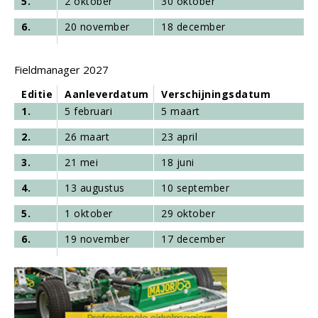
5.
2 oktober
30 oktober
6.
20 november
18 december
Fieldmanager 2027
Editie
Aanleverdatum
Verschijningsdatum
1.
5 februari
5 maart
2.
26 maart
23 april
3.
21 mei
18 juni
4.
13 augustus
10 september
5.
1 oktober
29 oktober
6.
19 november
17 december