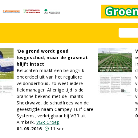
'De grond wordt goed
V
losgeschud, maar de grasmat
e
blijft intact'
I
Beluchten maakt een belangrijk
d
onderdeel uit van het reguliere
v
veldonderhoud, zo weet iedere
v
fieldmanager. Al enige tijd is de
b
branche bekend met de Imants
v
Shockwave, de schudfrees van de
w
gevestigde naam Campey Turf Care
z
Systems, verkrijgbaar bij VGR uit
0
Almkerk.
VGR Groep
01-08-2016
11 sec