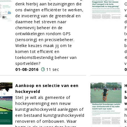
denk hierbij aan bezuinigingen die
O
ons dwingen efficiënter te werken,
v
de invoering van de greendeal en
4
daarmee het streven naar
d
chemievrij beheer én de
F
ontwikkelingen rondom GPS
t
(sensoring) en precisiebeheer.
e
Welke keuzes maak jij om te
b
komen tot efficiënt en
d
toekomstbestendig beheer van
4
sportvelden?
v
01-08-2016
11 sec
0
Aankoop en selectie van een
H
hockeyveld
s
Stel: je wilt als gemeente of
b
hockeyvereniging een nieuw
kunstgrashockeyveld aanleggen of
H
een bestaand kunstgrashockeyveld
h
renoveren of ombouwen. Waar
k