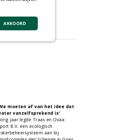
edenk waar uw club staat
1-08-2016
2 sec
AKKOORD
We moeten af van het idee dat
ater vanzelfsprekend is'
orig jaar legde Traas en Ovaa
port B.V. een ecologisch
aterbeheersysteem aan bij
portcomplex Het Schenge in Goes.