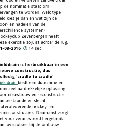
en oud en versleten zandveld dat
p de nominatie staat om
ervangen te worden. Welk type
eld kies je dan en wat zijn de
oor- en nadelen van de
erschillende systemen?
ockeyclub Zevenbergen heeft
eze exercitie zojuist achter de rug.
1-08-2016
14 sec
ielddrain is herbruikbaar in een
ieuwe constructie, dus
olledig 'cradle to cradle'
ielddrain
biedt een duurzame en
inancieel aantrekkelijke oplossing
oor nieuwbouw en reconstructie
an bestaande en slecht
aterafvoerende hockey- en
ennisconstructies. Daarnaast zorgt
et voor verantwoord hergebruik
an lava-rubber bij de ombouw