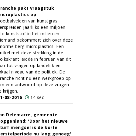
ranche pakt vraagstuk
icroplastics op
oetbalvelden van kunstgras
erspreiden jaarlijks een miljoen
ilo kunststof in het milieu en
iemand bekommert zich over deze
norme berg microplastics. Een
rtikel met deze strekking in de
olkskrant leidde in februari van dit
aar tot vragen op landelijk en
okaal niveau van de politiek. De
ranche richt nu een werkgroep op
m een antwoord op deze vragen
e krijgen.
1-08-2016
14 sec
an Delemarre, gemeente
oggenland: 'Door het nieuwe
turf mengsel is de korte
erstelperiode nu lang genoeg'