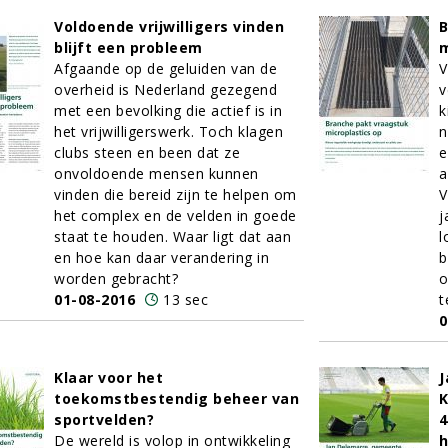
Voldoende vrijwilligers vinden
B
blijft een probleem
m
Afgaande op de geluiden van de
V
overheid is Nederland gezegend
v
met een bevolking die actief is in
k
het vrijwilligerswerk. Toch klagen
n
clubs steen en been dat ze
e
onvoldoende mensen kunnen
a
vinden die bereid zijn te helpen om
V
het complex en de velden in goede
j
staat te houden. Waar ligt dat aan
l
en hoe kan daar verandering in
b
worden gebracht?
o
01-08-2016
13 sec
t
0
Klaar voor het
J
toekomstbestendig beheer van
K
sportvelden?
4
De wereld is volop in ontwikkeling
h