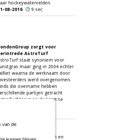
aar hockeywatervelden.
1-08-2016
9 sec
ondonGroup zorgt voor
erintrede AstroTurf
stroTurf staat synoniem voor
unstgras maar ging in 2004 echter
ailliet waarna de werknaam door
nvesteerders werd overgenomen.
inds die overname hebben
erschillende partijen getracht
stroTurf terug op de kaart te
etten in ons land.
1-08-2016
8 sec
s van de
en passende mat
ees nuchter en realistisch en
te kunnen blijven