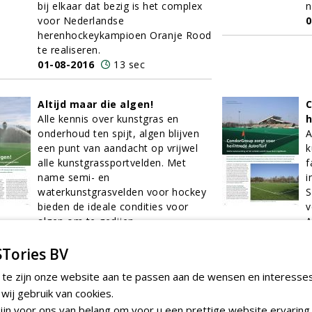
bij elkaar dat bezig is het complex
n
voor Nederlandse
0
herenhockeykampioen Oranje Rood
te realiseren.
01-08-2016
13 sec
Altijd maar die algen!
C
Alle kennis over kunstgras en
h
onderhoud ten spijt, algen blijven
A
een punt van aandacht op vrijwel
k
alle kunstgrassportvelden. Met
f
name semi- en
i
waterkunstgrasvelden voor hockey
S
bieden de ideale condities voor
v
algen om te gedijen.
A
01-08-2016
7 sec
z
0
Tories BV
 te zijn onze website aan te passen aan de wensen en interesse
KG Reiniger zet in op volledig
E
ij gebruik van cookies.
biologische bestrijding van
W
jn voor ons van belang om voor u een prettige website ervaring 