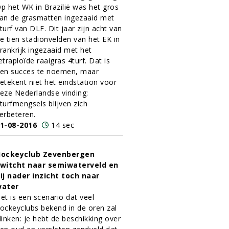
p het WK in Brazilië was het gros
an de grasmatten ingezaaid met
turf van DLF. Dit jaar zijn acht van
e tien stadionvelden van het EK in
rankrijk ingezaaid met het
etraploïde raaigras 4turf. Dat is
en succes te noemen, maar
etekent niet het eindstation voor
eze Nederlandse vinding:
turfmengsels blijven zich
erbeteren.
1-08-2016
14 sec
ockeyclub Zevenbergen
witcht naar semiwaterveld en
ij nader inzicht toch naar
water
et is een scenario dat veel
ockeyclubs bekend in de oren zal
linken: je hebt de beschikking over