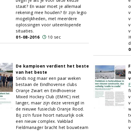
begin je als je voor deze keuze
e
staat? En waar moet je allemaal
o
rekening mee houden? Er zijn legio
v
mogelijkheden, met meerdere
v
oplossingen voor uiteenlopende
v
situaties.
v
01-08-2016
10 sec
H
d
0
De kampioen verdient het beste
F
van het beste
n
Sinds nog maar een paar weken
v
bestaan de Eindhovense clubs
F
Oranje Zwart en Eindhovense
f
Mixed Hockey Club (EMHC) niet
v
langer, maar zijn deze verenigd in
v
de nieuwe fusieclub Oranje Rood.
w
Bij zo’n fusie hoort natuurlijk ook
t
een nieuw complex. Vakblad
h
Fieldmanager bracht het bouwteam
v