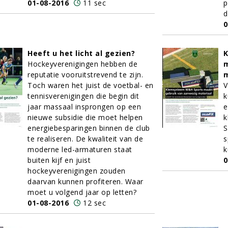
01-08-2016
11 sec
p
d
0
Heeft u het licht al gezien?
Hockeyverenigingen hebben de
m
reputatie vooruitstrevend te zijn.
m
Toch waren het juist de voetbal- en
V
tennisverenigingen die begin dit
k
jaar massaal insprongen op een
e
nieuwe subsidie die moet helpen
k
energiebesparingen binnen de club
S
te realiseren. De kwaliteit van de
s
moderne led-armaturen staat
k
buiten kijf en juist
0
hockeyverenigingen zouden
daarvan kunnen profiteren. Waar
moet u volgend jaar op letten?
01-08-2016
12 sec