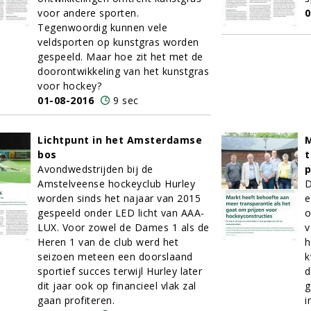
voor andere sporten.
0
Tegenwoordig kunnen vele
veldsporten op kunstgras worden
gespeeld. Maar hoe zit het met de
doorontwikkeling van het kunstgras
voor hockey?
01-08-2016
9 sec
Lichtpunt in het Amsterdamse
M
bos
t
Avondwedstrijden bij de
p
Amstelveense hockeyclub Hurley
D
worden sinds het najaar van 2015
e
gespeeld onder LED licht van AAA-
o
LUX. Voor zowel de Dames 1 als de
v
Heren 1 van de club werd het
h
seizoen meteen een doorslaand
k
sportief succes terwijl Hurley later
d
dit jaar ook op financieel vlak zal
g
gaan profiteren.
i