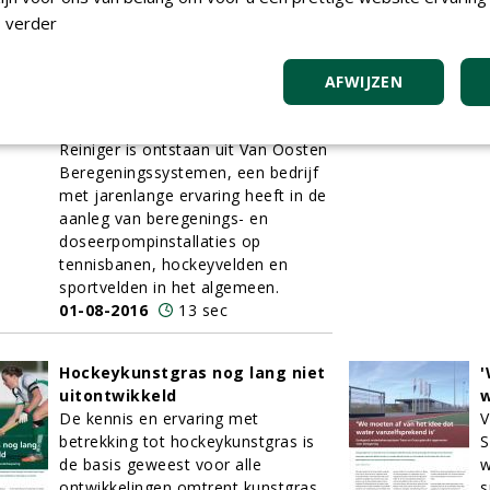
algen
b
 verder
Het jonge bedrijf KG Reiniger is
0
sinds begin dit jaar actief met het
product met de gelijknamige naam
AFWIJZEN
KG Reiniger, een biologisch middel
dat de strijd aangaat met algen. KG
Reiniger is ontstaan uit Van Oosten
Beregeningssystemen, een bedrijf
met jarenlange ervaring heeft in de
aanleg van beregenings- en
doseerpompinstallaties op
tennisbanen, hockeyvelden en
sportvelden in het algemeen.
01-08-2016
13 sec
Hockeykunstgras nog lang niet
'
uitontwikkeld
w
De kennis en ervaring met
V
betrekking tot hockeykunstgras is
S
de basis geweest voor alle
w
ontwikkelingen omtrent kunstgras
s