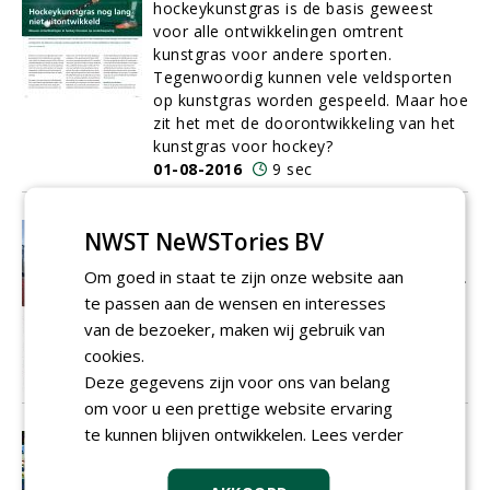
hockeykunstgras is de basis geweest
voor alle ontwikkelingen omtrent
kunstgras voor andere sporten.
Tegenwoordig kunnen vele veldsporten
op kunstgras worden gespeeld. Maar hoe
zit het met de doorontwikkeling van het
kunstgras voor hockey?
01-08-2016
9 sec
'We moeten af van het idee dat
NWST NeWSTories BV
water vanzelfsprekend is'
Om goed in staat te zijn onze website aan
Vorig jaar legde Traas en Ovaa Sport B.V.
een ecologisch waterbeheersysteem aan
te passen aan de wensen en interesses
bij sportcomplex Het Schenge in Goes.
van de bezoeker, maken wij gebruik van
01-08-2016
6 sec
cookies.
Deze gegevens zijn voor ons van belang
om voor u een prettige website ervaring
te kunnen blijven ontwikkelen.
Lees verder
Lichtpunt in het Amsterdamse bos
Avondwedstrijden bij de Amstelveense
hockeyclub Hurley worden sinds het