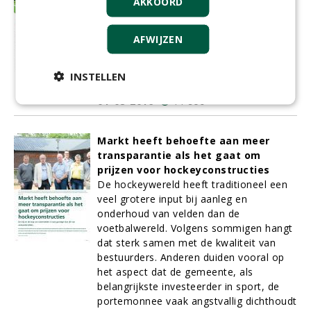
AKKOORD
najaar van 2015 gespeeld onder LED
licht van AAA-LUX. Voor zowel de Dames
AFWIJZEN
1 als de Heren 1 van de club werd het
seizoen meteen een doorslaand sportief
succes terwijl Hurley later dit jaar ook op
INSTELLEN
financieel vlak zal gaan profiteren.
01-08-2016
11 sec
Markt heeft behoefte aan meer
transparantie als het gaat om
prijzen voor hockeyconstructies
De hockeywereld heeft traditioneel een
veel grotere input bij aanleg en
onderhoud van velden dan de
voetbalwereld. Volgens sommigen hangt
dat sterk samen met de kwaliteit van
bestuurders. Anderen duiden vooral op
het aspect dat de gemeente, als
belangrijkste investeerder in sport, de
portemonnee vaak angstvallig dichthoudt