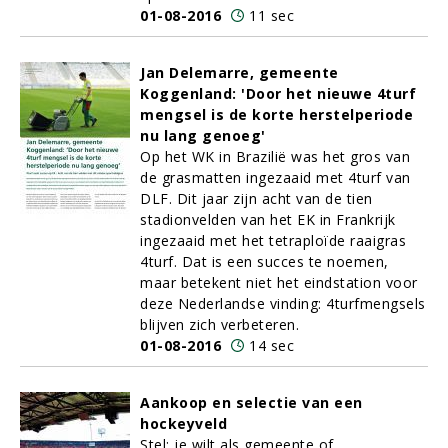
01-08-2016
11 sec
Jan Delemarre, gemeente
Koggenland: 'Door het nieuwe 4turf
mengsel is de korte herstelperiode
nu lang genoeg'
Op het WK in Brazilië was het gros van
de grasmatten ingezaaid met 4turf van
DLF. Dit jaar zijn acht van de tien
stadionvelden van het EK in Frankrijk
ingezaaid met het tetraploïde raaigras
4turf. Dat is een succes te noemen,
maar betekent niet het eindstation voor
deze Nederlandse vinding: 4turfmengsels
blijven zich verbeteren.
01-08-2016
14 sec
Aankoop en selectie van een
hockeyveld
Stel: je wilt als gemeente of