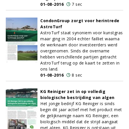
01-08-2016
7 sec
CondonGroup zorgt voor herintrede
AstroTurf
AstroTurf staat synoniem voor kunstgras
maar ging in 2004 echter failliet waarna
de werknaam door investeerders werd
overgenomen. Sinds die overname
hebben verschillende partijen getracht
AstroTurf terug op de kaart te zetten in
ons land.
01-08-2016
8 sec
KG Reiniger zet in op volledig
biologische bestrijding van algen
Het jonge bedrijf KG Reiniger is sinds
begin dit jaar actief met het product met
de gelijknamige naam KG Reiniger, een
biologisch middel dat de strijd aangaat
met algen. KG Reiniger is ontstaan uit