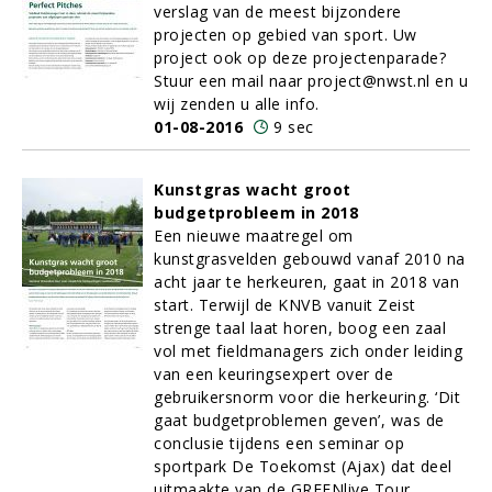
verslag van de meest bijzondere
projecten op gebied van sport. Uw
project ook op deze projectenparade?
Stuur een mail naar project@nwst.nl en u
wij zenden u alle info.
01-08-2016
9 sec
Kunstgras wacht groot
budgetprobleem in 2018
Een nieuwe maatregel om
kunstgrasvelden gebouwd vanaf 2010 na
acht jaar te herkeuren, gaat in 2018 van
start. Terwijl de KNVB vanuit Zeist
strenge taal laat horen, boog een zaal
vol met fieldmanagers zich onder leiding
van een keuringsexpert over de
gebruikersnorm voor die herkeuring. ‘Dit
gaat budgetproblemen geven’, was de
conclusie tijdens een seminar op
sportpark De Toekomst (Ajax) dat deel
uitmaakte van de GREENlive Tour.