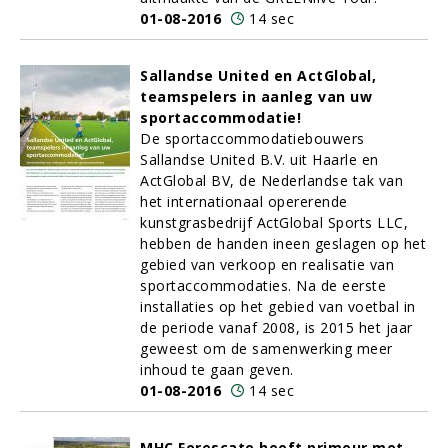
01-08-2016
14 sec
Sallandse United en ActGlobal,
teamspelers in aanleg van uw
sportaccommodatie!
De sportaccommodatiebouwers
Sallandse United B.V. uit Haarle en
ActGlobal BV, de Nederlandse tak van
het internationaal opererende
kunstgrasbedrijf ActGlobal Sports LLC,
hebben de handen ineen geslagen op het
gebied van verkoop en realisatie van
sportaccommodaties. Na de eerste
installaties op het gebied van voetbal in
de periode vanaf 2008, is 2015 het jaar
geweest om de samenwerking meer
inhoud te gaan geven.
01-08-2016
14 sec
MHC Forescate heeft primeur met