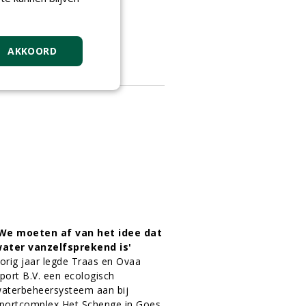
edenk waar uw club staat
1-08-2016
2 sec
AKKOORD
We moeten af van het idee dat
ater vanzelfsprekend is'
orig jaar legde Traas en Ovaa
port B.V. een ecologisch
aterbeheersysteem aan bij
portcomplex Het Schenge in Goes.