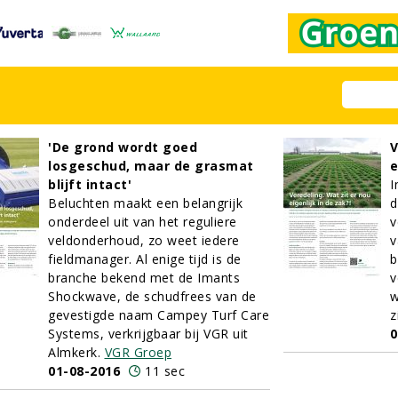
'De grond wordt goed
V
losgeschud, maar de grasmat
e
blijft intact'
I
Beluchten maakt een belangrijk
d
onderdeel uit van het reguliere
v
veldonderhoud, zo weet iedere
v
fieldmanager. Al enige tijd is de
b
branche bekend met de Imants
v
Shockwave, de schudfrees van de
w
gevestigde naam Campey Turf Care
z
Systems, verkrijgbaar bij VGR uit
0
Almkerk.
VGR Groep
01-08-2016
11 sec