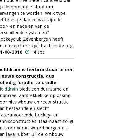
en oud en versleten zandveld dat
p de nominatie staat om
ervangen te worden. Welk type
eld kies je dan en wat zijn de
oor- en nadelen van de
erschillende systemen?
ockeyclub Zevenbergen heeft
eze exercitie zojuist achter de rug.
1-08-2016
14 sec
ielddrain is herbruikbaar in een
ieuwe constructie, dus
olledig 'cradle to cradle'
ielddrain
biedt een duurzame en
inancieel aantrekkelijke oplossing
oor nieuwbouw en reconstructie
an bestaande en slecht
aterafvoerende hockey- en
ennisconstructies. Daarnaast zorgt
et voor verantwoord hergebruik
an lava-rubber bij de ombouw