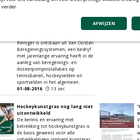
algen
b
 verder
Het jonge bedrijf KG Reiniger is
0
sinds begin dit jaar actief met het
product met de gelijknamige naam
AFWIJZEN
KG Reiniger, een biologisch middel
dat de strijd aangaat met algen. KG
Reiniger is ontstaan uit Van Oosten
Beregeningssystemen, een bedrijf
met jarenlange ervaring heeft in de
aanleg van beregenings- en
doseerpompinstallaties op
tennisbanen, hockeyvelden en
sportvelden in het algemeen.
01-08-2016
13 sec
Hockeykunstgras nog lang niet
'
uitontwikkeld
w
De kennis en ervaring met
V
betrekking tot hockeykunstgras is
S
de basis geweest voor alle
w
ontwikkelingen omtrent kunstgras
s