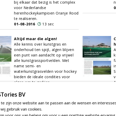
bij elkaar dat bezig is het complex
n
voor Nederlandse
0
herenhockeykampioen Oranje Rood
te realiseren.
01-08-2016
13 sec
Altijd maar die algen!
C
Alle kennis over kunstgras en
h
onderhoud ten spijt, algen blijven
A
een punt van aandacht op vrijwel
k
alle kunstgrassportvelden. Met
f
name semi- en
i
waterkunstgrasvelden voor hockey
S
bieden de ideale condities voor
v
algen om te gedijen.
A
01-08-2016
7 sec
z
0
Tories BV
 te zijn onze website aan te passen aan de wensen en interesse
KG Reiniger zet in op volledig
E
ij gebruik van cookies.
biologische bestrijding van
W
jn voor ons van belang om voor u een prettige website ervaring 