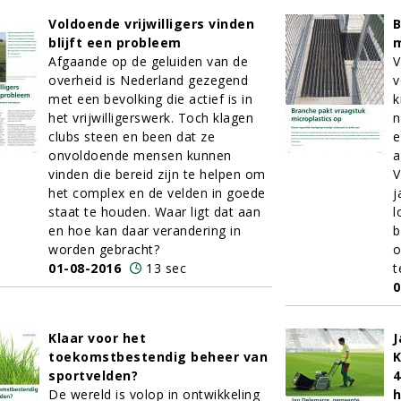
Voldoende vrijwilligers vinden
B
blijft een probleem
m
Afgaande op de geluiden van de
V
overheid is Nederland gezegend
v
met een bevolking die actief is in
k
het vrijwilligerswerk. Toch klagen
n
clubs steen en been dat ze
e
onvoldoende mensen kunnen
a
vinden die bereid zijn te helpen om
V
het complex en de velden in goede
j
staat te houden. Waar ligt dat aan
l
en hoe kan daar verandering in
b
worden gebracht?
o
01-08-2016
13 sec
t
0
Klaar voor het
J
toekomstbestendig beheer van
K
sportvelden?
4
De wereld is volop in ontwikkeling
h