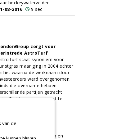
aar hockeywatervelden.
1-08-2016
9 sec
ondonGroup zorgt voor
erintrede AstroTurf
stroTurf staat synoniem voor
unstgras maar ging in 2004 echter
ailliet waarna de werknaam door
nvesteerders werd overgenomen.
inds die overname hebben
erschillende partijen getracht
stroTurf terug op de kaart te
etten in ons land.
1-08-2016
8 sec
s van de
en passende mat
ees nuchter en realistisch en
te kunnen blijven