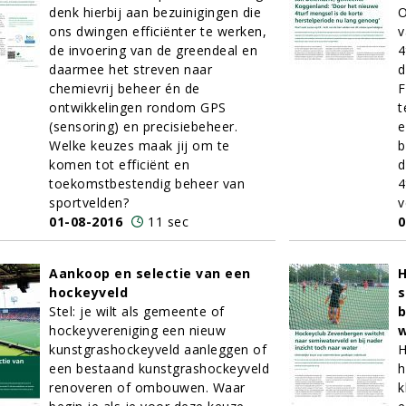
denk hierbij aan bezuinigingen die
O
ons dwingen efficiënter te werken,
v
de invoering van de greendeal en
4
daarmee het streven naar
d
chemievrij beheer én de
F
ontwikkelingen rondom GPS
t
(sensoring) en precisiebeheer.
e
Welke keuzes maak jij om te
b
komen tot efficiënt en
d
toekomstbestendig beheer van
4
sportvelden?
v
01-08-2016
11 sec
0
Aankoop en selectie van een
H
hockeyveld
s
Stel: je wilt als gemeente of
b
hockeyvereniging een nieuw
kunstgrashockeyveld aanleggen of
H
een bestaand kunstgrashockeyveld
h
renoveren of ombouwen. Waar
k