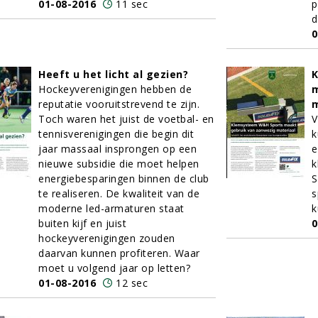
01-08-2016
11 sec
p
d
0
Heeft u het licht al gezien?
Hockeyverenigingen hebben de
m
reputatie vooruitstrevend te zijn.
m
Toch waren het juist de voetbal- en
V
tennisverenigingen die begin dit
k
jaar massaal insprongen op een
e
nieuwe subsidie die moet helpen
k
energiebesparingen binnen de club
S
te realiseren. De kwaliteit van de
s
moderne led-armaturen staat
k
buiten kijf en juist
0
hockeyverenigingen zouden
daarvan kunnen profiteren. Waar
moet u volgend jaar op letten?
01-08-2016
12 sec