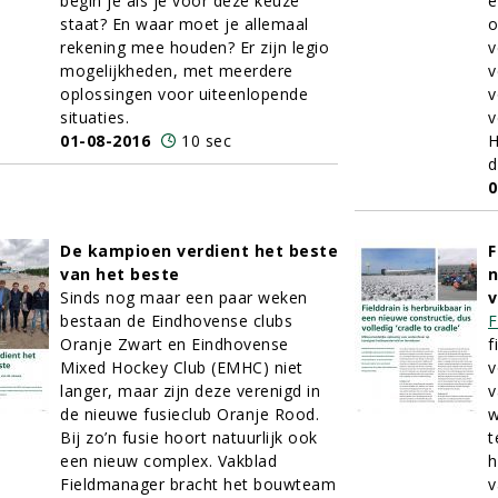
begin je als je voor deze keuze
e
staat? En waar moet je allemaal
o
rekening mee houden? Er zijn legio
v
mogelijkheden, met meerdere
v
oplossingen voor uiteenlopende
v
situaties.
v
01-08-2016
10 sec
H
d
0
De kampioen verdient het beste
F
van het beste
n
Sinds nog maar een paar weken
v
bestaan de Eindhovense clubs
F
Oranje Zwart en Eindhovense
f
Mixed Hockey Club (EMHC) niet
v
langer, maar zijn deze verenigd in
v
de nieuwe fusieclub Oranje Rood.
w
Bij zo’n fusie hoort natuurlijk ook
t
een nieuw complex. Vakblad
h
Fieldmanager bracht het bouwteam
v