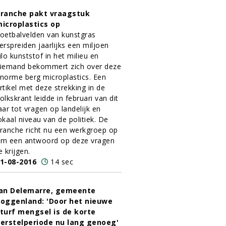
ranche pakt vraagstuk
icroplastics op
oetbalvelden van kunstgras
erspreiden jaarlijks een miljoen
ilo kunststof in het milieu en
iemand bekommert zich over deze
norme berg microplastics. Een
rtikel met deze strekking in de
olkskrant leidde in februari van dit
aar tot vragen op landelijk en
okaal niveau van de politiek. De
ranche richt nu een werkgroep op
m een antwoord op deze vragen
e krijgen.
1-08-2016
14 sec
an Delemarre, gemeente
oggenland: 'Door het nieuwe
turf mengsel is de korte
erstelperiode nu lang genoeg'