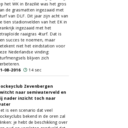
p het WK in Brazilië was het gros
an de grasmatten ingezaaid met
turf van DLF. Dit jaar zijn acht van
e tien stadionvelden van het EK in
rankrijk ingezaaid met het
etraploïde raaigras 4turf. Dat is
en succes te noemen, maar
etekent niet het eindstation voor
eze Nederlandse vinding:
turfmengsels blijven zich
erbeteren.
1-08-2016
14 sec
ockeyclub Zevenbergen
witcht naar semiwaterveld en
ij nader inzicht toch naar
water
et is een scenario dat veel
ockeyclubs bekend in de oren zal
linken: je hebt de beschikking over