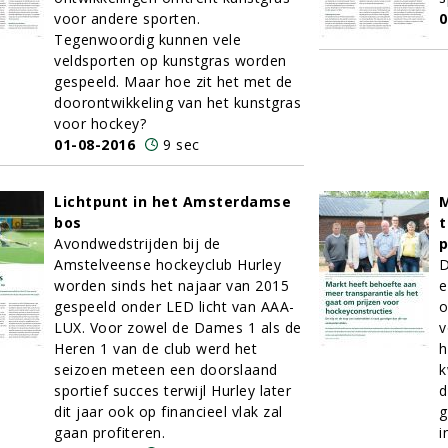
voor andere sporten.
0
Tegenwoordig kunnen vele
veldsporten op kunstgras worden
gespeeld. Maar hoe zit het met de
doorontwikkeling van het kunstgras
voor hockey?
01-08-2016
9 sec
Lichtpunt in het Amsterdamse
M
bos
t
Avondwedstrijden bij de
p
Amstelveense hockeyclub Hurley
D
worden sinds het najaar van 2015
e
gespeeld onder LED licht van AAA-
o
LUX. Voor zowel de Dames 1 als de
v
Heren 1 van de club werd het
h
seizoen meteen een doorslaand
k
sportief succes terwijl Hurley later
d
dit jaar ook op financieel vlak zal
g
gaan profiteren.
i