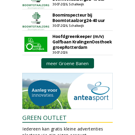
30-07-2026, Schalkwijk
Boominspecteur bij
Boomtotaalzorg24-40 uur
30-07-2026, Schalkwijk
Hoofdgreenkeeper (m/v)
Golfbaan KralingenOosthoek
groepRotterdam
30-07-2026
meer Groene Banen
GREEN OUTLET
Iedereen kan gratis kleine advertenties