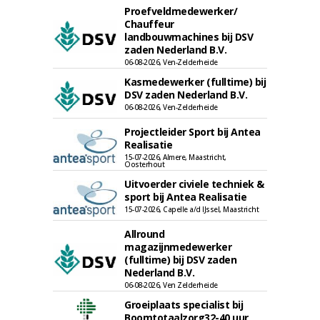
Proefveldmedewerker/
Chauffeur
landbouwmachines bij DSV
zaden Nederland B.V.
06-08-2026, Ven-Zelderheide
Kasmedewerker (fulltime) bij
DSV zaden Nederland B.V.
06-08-2026, Ven-Zelderheide
Projectleider Sport bij Antea
Realisatie
15-07-2026, Almere, Maastricht,
Oosterhout
Uitvoerder civiele techniek &
sport bij Antea Realisatie
15-07-2026, Capelle a/d IJssel, Maastricht
Allround
magazijnmedewerker
(fulltime) bij DSV zaden
Nederland B.V.
06-08-2026, Ven Zelderheide
Groeiplaats specialist bij
Boomtotaalzorg32-40 uur