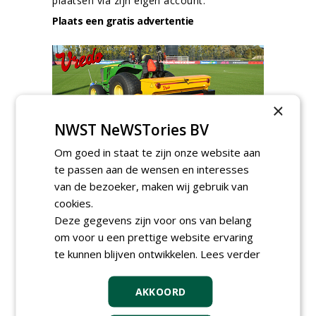
plaatsen via zijn eigen account.
Plaats een gratis advertentie
×
NWST NeWSTories BV
AGENDA
Om goed in staat te zijn onze website aan
te passen aan de wensen en interesses
Klankbordsessies moeten
van de bezoeker, maken wij gebruik van
bijdragen aan uniform
aanbesteden van duurzame
cookies.
kunstgrasvelden
Deze gegevens zijn voor ons van belang
woensdag 23 september 2026
t/m dinsdag 29 september 2026
om voor u een prettige website ervaring
Nationale Grasdag strijkt
te kunnen blijven ontwikkelen.
Lees verder
neer in MAC³PARK Stadion
van PEC Zwolle
woensdag 18 november 2026
AKKOORD
Save the Date: Green Gala op