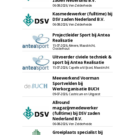
zaden Nederland B.V.
06-08-2026, Ven-Zelderheide
Kasmedewerker (fulltime) bij
DSV zaden Nederland B.V.
06-08-2026, Ven-Zelderheide
Projectleider Sport bij Antea
Realisatie
15-07-2026, Almere, Maastricht,
Oosterhout
Uitvoerder civiele techniek &
sport bij Antea Realisatie
15-07-2026, Capelle a/d IJssel, Maastricht
Meewerkend Voorman
Sportvelden bij
Werkorganisatie BUCH
09-07-2026, Castricum en Uitgeest
Allround
magazijnmedewerker
(fulltime) bij DSV zaden
Nederland B.V.
06-08-2026, Ven Zelderheide
Groeiplaats specialist bij