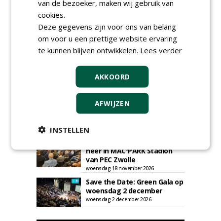
van de bezoeker, maken wij gebruik van
cookies.
Deze gegevens zijn voor ons van belang
om voor u een prettige website ervaring
te kunnen blijven ontwikkelen.
Lees verder
AGENDA
AKKOORD
Klankbordsessies moeten
bijdragen aan uniform
AFWIJZEN
aanbesteden van duurzame
kunstgrasvelden
woensdag 23 september 2026
INSTELLEN
t/m dinsdag 29 september 2026
Nationale Grasdag strijkt
neer in MAC³PARK Stadion
van PEC Zwolle
woensdag 18 november 2026
Save the Date: Green Gala op
woensdag 2 december
woensdag 2 december 2026