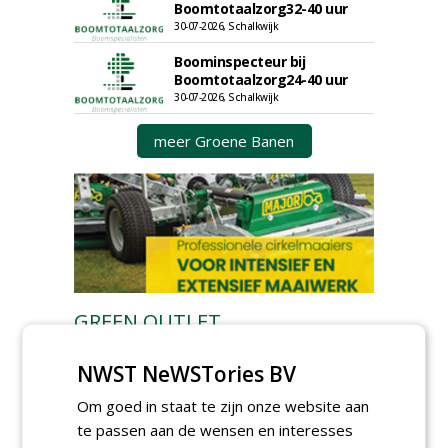
Boomtotaalzorg32-40 uur
30-07-2026, Schalkwijk
Boominspecteur bij
Boomtotaalzorg24-40 uur
30-07-2026, Schalkwijk
meer Groene Banen
GREEN OUTLET
Iedereen kan gratis kleine advertenties
NWST NeWSTories BV
plaatsen via zijn eigen account.
Om goed in staat te zijn onze website aan
Plaats een gratis advertentie
te passen aan de wensen en interesses