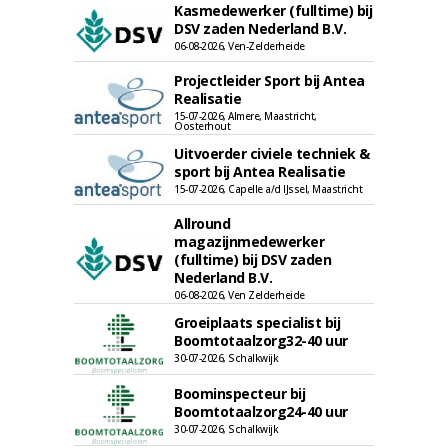
Kasmedewerker (fulltime) bij
DSV zaden Nederland B.V.
06-08-2026, Ven-Zelderheide
Projectleider Sport bij Antea
Realisatie
15-07-2026, Almere, Maastricht,
Oosterhout
Uitvoerder civiele techniek &
sport bij Antea Realisatie
15-07-2026, Capelle a/d IJssel, Maastricht
Allround
magazijnmedewerker
(fulltime) bij DSV zaden
Nederland B.V.
06-08-2026, Ven Zelderheide
Groeiplaats specialist bij
Boomtotaalzorg32-40 uur
30-07-2026, Schalkwijk
Boominspecteur bij
Boomtotaalzorg24-40 uur
30-07-2026, Schalkwijk