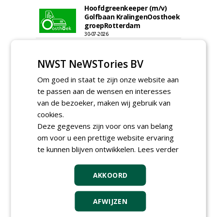
Hoofdgreenkeeper (m/v)
Golfbaan KralingenOosthoek
groepRotterdam
30-07-2026
meer Groene Banen
NWST NeWSTories BV
Om goed in staat te zijn onze website aan
te passen aan de wensen en interesses
van de bezoeker, maken wij gebruik van
cookies.
Deze gegevens zijn voor ons van belang
GREEN OUTLET
om voor u een prettige website ervaring
te kunnen blijven ontwikkelen.
Lees verder
Iedereen kan gratis kleine advertenties
plaatsen via zijn eigen account.
AKKOORD
Plaats een gratis advertentie
AFWIJZEN