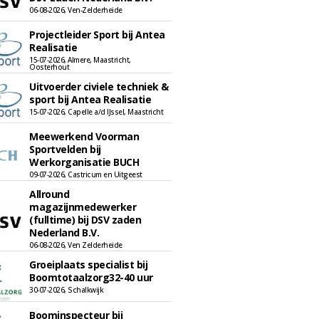
06-08-2026, Ven-Zelderheide
Projectleider Sport bij Antea
Realisatie
15-07-2026, Almere, Maastricht,
Oosterhout
Uitvoerder civiele techniek &
sport bij Antea Realisatie
15-07-2026, Capelle a/d IJssel, Maastricht
Meewerkend Voorman
Sportvelden bij
Werkorganisatie BUCH
09-07-2026, Castricum en Uitgeest
Allround
magazijnmedewerker
(fulltime) bij DSV zaden
Nederland B.V.
06-08-2026, Ven Zelderheide
Groeiplaats specialist bij
Boomtotaalzorg32-40 uur
30-07-2026, Schalkwijk
Boominspecteur bij