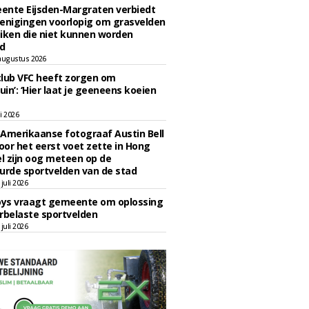
ente Eijsden-Margraten verbiedt
enigingen voorlopig om grasvelden
iken die niet kunnen worden
d
augustus 2026
lub VFC heeft zorgen om
uin’: ‘Hier laat je geeneens koeien
li 2026
Amerikaanse fotograaf Austin Bell
voor het eerst voet zette in Hong
el zijn oog meteen op de
urde sportvelden van de stad
juli 2026
oys vraagt gemeente om oplossing
rbelaste sportvelden
juli 2026