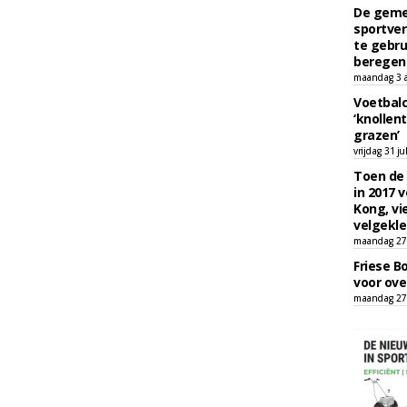
De geme
sportver
te gebru
beregen
maandag 3 
Voetbalc
‘knollent
grazen’
vrijdag 31 ju
Toen de 
in 2017 
Kong, vi
velgekle
maandag 27 
Friese B
voor ove
maandag 27 