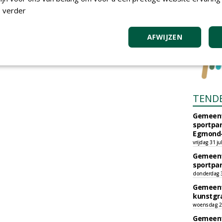
 verder
AFWIJZEN
TEND
Gemeent
sportpar
Egmond-
vrijdag 31 ju
Gemeent
sportpar
donderdag 30
Gemeent
kunstgra
woensdag 29
Gemeent