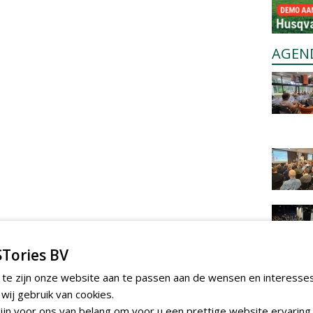
AGEN
Tories BV
 te zijn onze website aan te passen aan de wensen en interesse
ij gebruik van cookies.
jn voor ons van belang om voor u een prettige website ervaring 