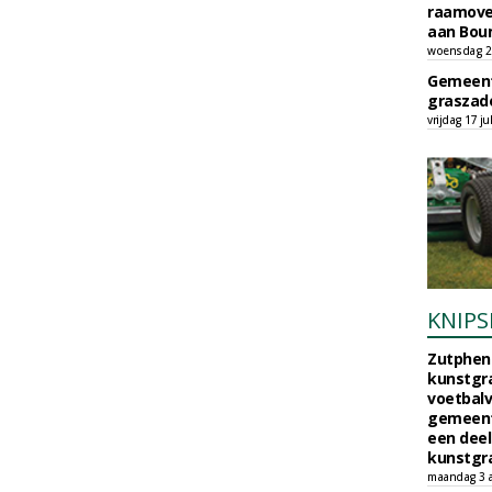
raamove
aan Bou
woensdag 29
Gemeent
graszade
vrijdag 17 ju
KNIPS
Zutphen 
kunstgra
voetbalv
gemeente
een deel
kunstgra
maandag 3 