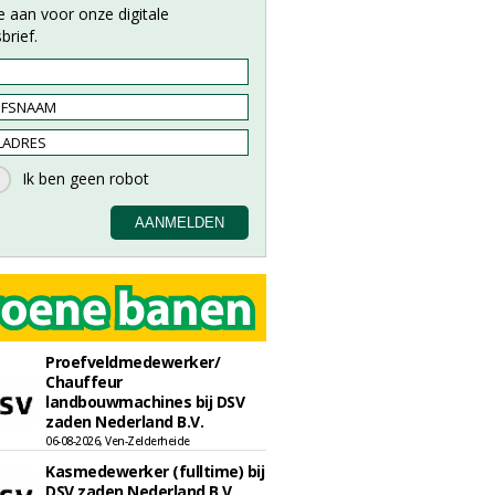
e aan voor onze digitale
brief.
Proefveldmedewerker/
Chauffeur
landbouwmachines bij DSV
zaden Nederland B.V.
06-08-2026, Ven-Zelderheide
Kasmedewerker (fulltime) bij
DSV zaden Nederland B.V.