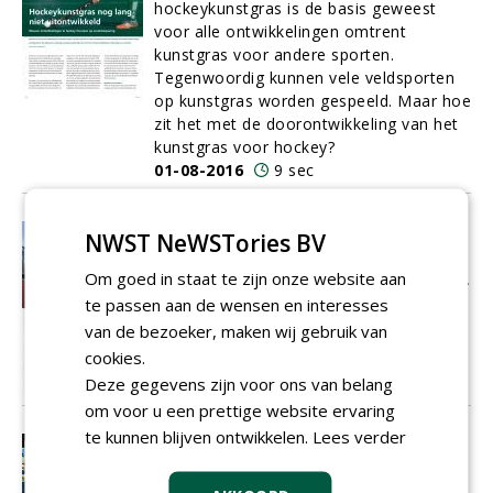
hockeykunstgras is de basis geweest
voor alle ontwikkelingen omtrent
kunstgras voor andere sporten.
Tegenwoordig kunnen vele veldsporten
op kunstgras worden gespeeld. Maar hoe
zit het met de doorontwikkeling van het
kunstgras voor hockey?
01-08-2016
9 sec
'We moeten af van het idee dat
NWST NeWSTories BV
water vanzelfsprekend is'
Om goed in staat te zijn onze website aan
Vorig jaar legde Traas en Ovaa Sport B.V.
een ecologisch waterbeheersysteem aan
te passen aan de wensen en interesses
bij sportcomplex Het Schenge in Goes.
van de bezoeker, maken wij gebruik van
01-08-2016
6 sec
cookies.
Deze gegevens zijn voor ons van belang
om voor u een prettige website ervaring
te kunnen blijven ontwikkelen.
Lees verder
Lichtpunt in het Amsterdamse bos
Avondwedstrijden bij de Amstelveense
hockeyclub Hurley worden sinds het