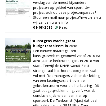
verslag van de meest bijzondere
projecten op gebied van sport. Uw
project ook op deze projectenparade?
Stuur een mail naar project@nwst.nl en u
wij zenden u alle info.
01-08-2016
9 sec
Kunstgras wacht groot
budgetprobleem in 2018
Een nieuwe maatregel om
kunstgrasvelden gebouwd vanaf 2010 na
acht jaar te herkeuren, gaat in 2018 van
start. Terwijl de KNVB vanuit Zeist
strenge taal laat horen, boog een zaal
vol met fieldmanagers zich onder leiding
van een keuringsexpert over de
gebruikersnorm voor die herkeuring. ‘Dit
gaat budgetproblemen geven’, was de
conclusie tijdens een seminar op
sportpark De Toekomst (Ajax) dat deel
uitmaakte van de GREENlive Tour.