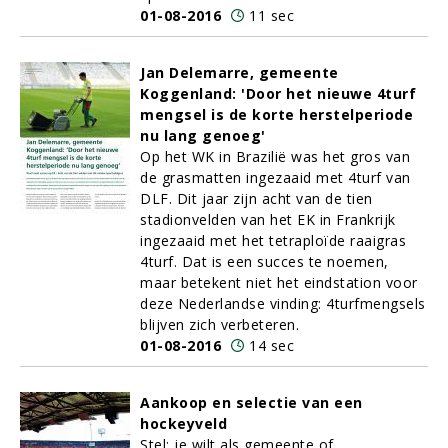
01-08-2016
11 sec
Jan Delemarre, gemeente
Koggenland: 'Door het nieuwe 4turf
mengsel is de korte herstelperiode
nu lang genoeg'
Op het WK in Brazilië was het gros van
de grasmatten ingezaaid met 4turf van
DLF. Dit jaar zijn acht van de tien
stadionvelden van het EK in Frankrijk
ingezaaid met het tetraploïde raaigras
4turf. Dat is een succes te noemen,
maar betekent niet het eindstation voor
deze Nederlandse vinding: 4turfmengsels
blijven zich verbeteren.
01-08-2016
14 sec
Aankoop en selectie van een
hockeyveld
Stel: je wilt als gemeente of