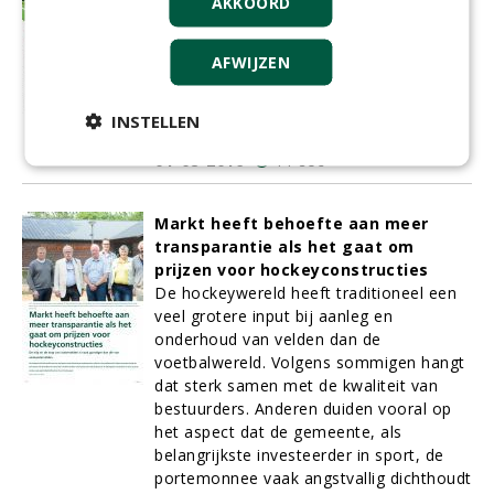
AKKOORD
najaar van 2015 gespeeld onder LED
licht van AAA-LUX. Voor zowel de Dames
AFWIJZEN
1 als de Heren 1 van de club werd het
seizoen meteen een doorslaand sportief
succes terwijl Hurley later dit jaar ook op
INSTELLEN
financieel vlak zal gaan profiteren.
01-08-2016
11 sec
Markt heeft behoefte aan meer
transparantie als het gaat om
prijzen voor hockeyconstructies
De hockeywereld heeft traditioneel een
veel grotere input bij aanleg en
onderhoud van velden dan de
voetbalwereld. Volgens sommigen hangt
dat sterk samen met de kwaliteit van
bestuurders. Anderen duiden vooral op
het aspect dat de gemeente, als
belangrijkste investeerder in sport, de
portemonnee vaak angstvallig dichthoudt