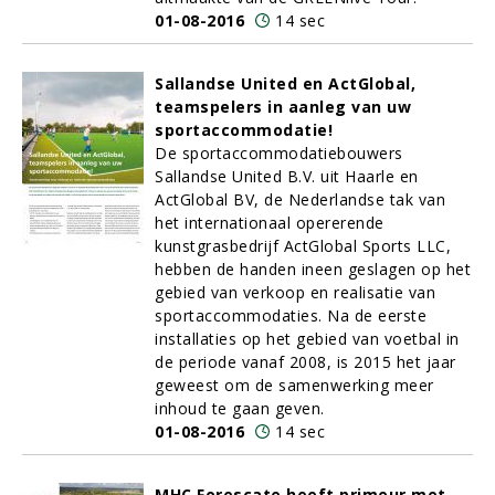
01-08-2016
14 sec
Sallandse United en ActGlobal,
teamspelers in aanleg van uw
sportaccommodatie!
De sportaccommodatiebouwers
Sallandse United B.V. uit Haarle en
ActGlobal BV, de Nederlandse tak van
het internationaal opererende
kunstgrasbedrijf ActGlobal Sports LLC,
hebben de handen ineen geslagen op het
gebied van verkoop en realisatie van
sportaccommodaties. Na de eerste
installaties op het gebied van voetbal in
de periode vanaf 2008, is 2015 het jaar
geweest om de samenwerking meer
inhoud te gaan geven.
01-08-2016
14 sec
MHC Forescate heeft primeur met