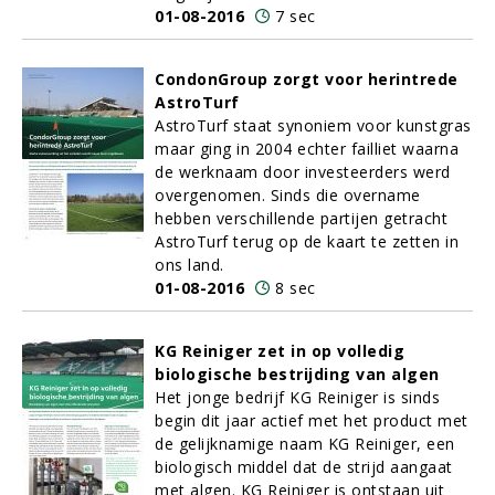
01-08-2016
7 sec
CondonGroup zorgt voor herintrede
AstroTurf
AstroTurf staat synoniem voor kunstgras
maar ging in 2004 echter failliet waarna
de werknaam door investeerders werd
overgenomen. Sinds die overname
hebben verschillende partijen getracht
AstroTurf terug op de kaart te zetten in
ons land.
01-08-2016
8 sec
KG Reiniger zet in op volledig
biologische bestrijding van algen
Het jonge bedrijf KG Reiniger is sinds
begin dit jaar actief met het product met
de gelijknamige naam KG Reiniger, een
biologisch middel dat de strijd aangaat
met algen. KG Reiniger is ontstaan uit