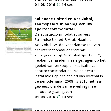
01-08-2016
14 sec
Sallandse United en ActGlobal,
teamspelers in aanleg van uw
sportaccommodatie!
De sportaccommodatiebouwers
Sallandse United B.V. uit Haarle en
ActGlobal BV, de Nederlandse tak van
het internationaal opererende
kunstgrasbedrijf ActGlobal Sports LLC,
hebben de handen ineen geslagen op het
gebied van verkoop en realisatie van
sportaccommodaties. Na de eerste
installaties op het gebied van voetbal in
de periode vanaf 2008, is 2015 het jaar
geweest om de samenwerking meer
inhoud te gaan geven.
01-08-2016
14 sec
MHC Forescate heeft primeur met