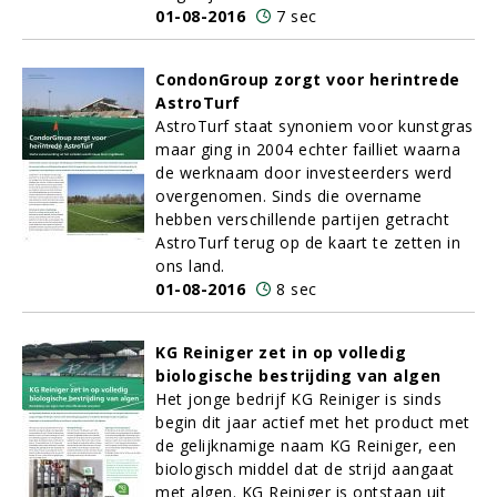
01-08-2016
7 sec
CondonGroup zorgt voor herintrede
AstroTurf
AstroTurf staat synoniem voor kunstgras
maar ging in 2004 echter failliet waarna
de werknaam door investeerders werd
overgenomen. Sinds die overname
hebben verschillende partijen getracht
AstroTurf terug op de kaart te zetten in
ons land.
01-08-2016
8 sec
KG Reiniger zet in op volledig
biologische bestrijding van algen
Het jonge bedrijf KG Reiniger is sinds
begin dit jaar actief met het product met
de gelijknamige naam KG Reiniger, een
biologisch middel dat de strijd aangaat
met algen. KG Reiniger is ontstaan uit