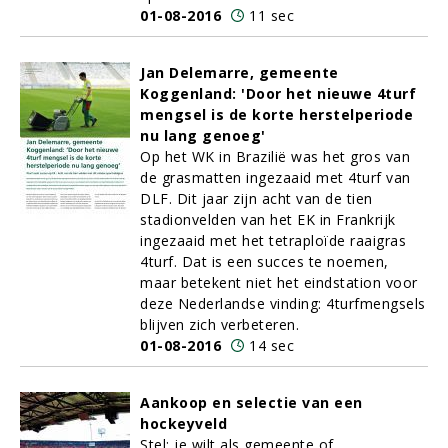
01-08-2016
11 sec
Jan Delemarre, gemeente
Koggenland: 'Door het nieuwe 4turf
mengsel is de korte herstelperiode
nu lang genoeg'
Op het WK in Brazilië was het gros van
de grasmatten ingezaaid met 4turf van
DLF. Dit jaar zijn acht van de tien
stadionvelden van het EK in Frankrijk
ingezaaid met het tetraploïde raaigras
4turf. Dat is een succes te noemen,
maar betekent niet het eindstation voor
deze Nederlandse vinding: 4turfmengsels
blijven zich verbeteren.
01-08-2016
14 sec
Aankoop en selectie van een
hockeyveld
Stel: je wilt als gemeente of