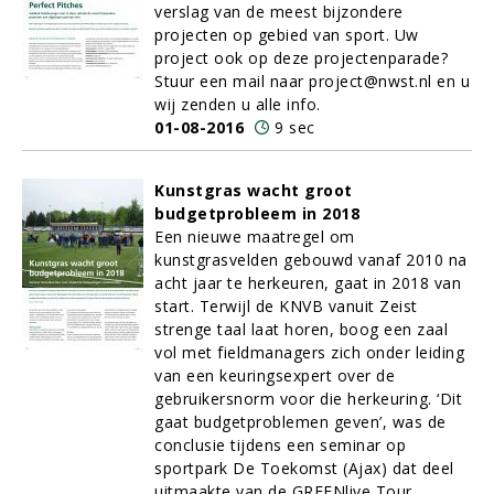
verslag van de meest bijzondere
projecten op gebied van sport. Uw
project ook op deze projectenparade?
Stuur een mail naar project@nwst.nl en u
wij zenden u alle info.
01-08-2016
9 sec
Kunstgras wacht groot
budgetprobleem in 2018
Een nieuwe maatregel om
kunstgrasvelden gebouwd vanaf 2010 na
acht jaar te herkeuren, gaat in 2018 van
start. Terwijl de KNVB vanuit Zeist
strenge taal laat horen, boog een zaal
vol met fieldmanagers zich onder leiding
van een keuringsexpert over de
gebruikersnorm voor die herkeuring. ‘Dit
gaat budgetproblemen geven’, was de
conclusie tijdens een seminar op
sportpark De Toekomst (Ajax) dat deel
uitmaakte van de GREENlive Tour.