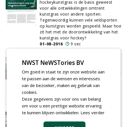
hockeykunstgras is de basis geweest
voor alle ontwikkelingen omtrent
kunstgras voor andere sporten.
Tegenwoordig kunnen vele veldsporten
op kunstgras worden gespeeld. Maar hoe
zit het met de doorontwikkeling van het
kunstgras voor hockey?
01-08-2016
9 sec
'We moeten af van het idee dat
NWST NeWSTories BV
water vanzelfsprekend is'
Om goed in staat te zijn onze website aan
Vorig jaar legde Traas en Ovaa Sport B.V.
een ecologisch waterbeheersysteem aan
te passen aan de wensen en interesses
bij sportcomplex Het Schenge in Goes.
van de bezoeker, maken wij gebruik van
01-08-2016
6 sec
cookies.
Deze gegevens zijn voor ons van belang
om voor u een prettige website ervaring
te kunnen blijven ontwikkelen.
Lees verder
Lichtpunt in het Amsterdamse bos
Avondwedstrijden bij de Amstelveense
hockeyclub Hurley worden sinds het