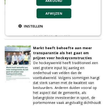
AKKOORD
najaar van 2015 gespeeld onder LED
licht van AAA-LUX. Voor zowel de Dames
AFWIJZEN
1 als de Heren 1 van de club werd het
seizoen meteen een doorslaand sportief
succes terwijl Hurley later dit jaar ook op
INSTELLEN
financieel vlak zal gaan profiteren.
01-08-2016
11 sec
Markt heeft behoefte aan meer
transparantie als het gaat om
prijzen voor hockeyconstructies
De hockeywereld heeft traditioneel een
veel grotere input bij aanleg en
onderhoud van velden dan de
voetbalwereld. Volgens sommigen hangt
dat sterk samen met de kwaliteit van
bestuurders. Anderen duiden vooral op
het aspect dat de gemeente, als
belangrijkste investeerder in sport, de
portemonnee vaak angstvallig dichthoudt