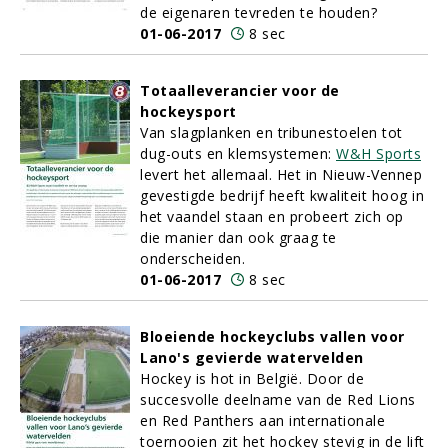
de eigenaren tevreden te houden?
01-06-2017
8 sec
Totaalleverancier voor de
hockeysport
Van slagplanken en tribunestoelen tot
dug-outs en klemsystemen:
W&H Sports
levert het allemaal. Het in Nieuw-Vennep
gevestigde bedrijf heeft kwaliteit hoog in
het vaandel staan en probeert zich op
die manier dan ook graag te
onderscheiden.
01-06-2017
8 sec
Bloeiende hockeyclubs vallen voor
Lano's gevierde watervelden
Hockey is hot in België. Door de
succesvolle deelname van de Red Lions
en Red Panthers aan internationale
toernooien zit het hockey stevig in de lift