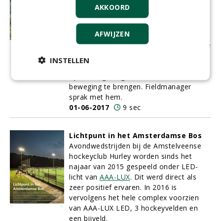
Maastricht hervat
AKKOORD
verbeteringsprogramma
Na een gedwongen pauze van bijna tien
AFWIJZEN
jaar is de gemeente Maastricht van plan
haar vernieuwingsbeleid nieuw leven in te
blazen. De nieuwe coördinator groen van
INSTELLEN
Maastricht Sport, Coen Janssen, heeft
opdracht gekregen het wiel weer in
beweging te brengen. Fieldmanager
sprak met hem.
01-06-2017
9 sec
Lichtpunt in het Amsterdamse Bos
Avondwedstrijden bij de Amstelveense
hockeyclub Hurley worden sinds het
najaar van 2015 gespeeld onder LED-
licht van
AAA-LUX
. Dit werd direct als
zeer positief ervaren. In 2016 is
vervolgens het hele complex voorzien
van AAA-LUX LED, 3 hockeyvelden en
een bijveld.