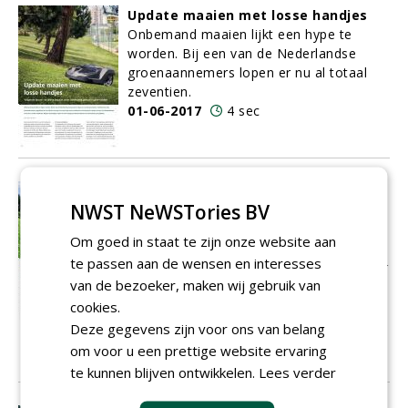
Update maaien met losse handjes
Onbemand maaien lijkt een hype te
worden. Bij een van de Nederlandse
groenaannemers lopen er nu al totaal
zeventien.
01-06-2017
4 sec
Klaar voor het toekomstbestendig
NWST NeWSTories BV
beheer van sportvelden?
Kennis over het beheer van sportvelden
Om goed in staat te zijn onze website aan
is volop in ontwikkeling. Denk hierbij aan
te passen aan de wensen en interesses
bezuinigingen die ons dwingen efficiënter
van de bezoeker, maken wij gebruik van
te werken, de invoering van de greendeal
cookies.
en daarmee het streven naar chemievrij
beheer én de ontwikkelingen rondom
Deze gegevens zijn voor ons van belang
GPS (sensoring) en precisiebeheer.
om voor u een prettige website ervaring
01-06-2017
9 sec
te kunnen blijven ontwikkelen.
Lees verder