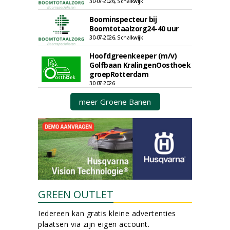
30-07-2026, Schalkwijk
Boominspecteur bij
Boomtotaalzorg24-40 uur
30-07-2026, Schalkwijk
Hoofdgreenkeeper (m/v)
Golfbaan KralingenOosthoek
groepRotterdam
30-07-2026
meer Groene Banen
GREEN OUTLET
Iedereen kan gratis kleine advertenties
plaatsen via zijn eigen account.