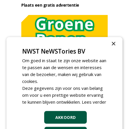
Plaats een gratis advertentie
×
NWST NeWSTories BV
AGENDA
Om goed in staat te zijn onze website aan
te passen aan de wensen en interesses
Klankbordsessies moeten
bijdragen aan uniform
van de bezoeker, maken wij gebruik van
aanbesteden van duurzame
cookies.
kunstgrasvelden
Deze gegevens zijn voor ons van belang
woensdag 23 september 2026
t/m dinsdag 29 september 2026
om voor u een prettige website ervaring
Nationale Grasdag strijkt
te kunnen blijven ontwikkelen.
Lees verder
neer in MAC³PARK Stadion
van PEC Zwolle
woensdag 18 november 2026
AKKOORD
Save the Date: Green Gala op
woensdag 2 december