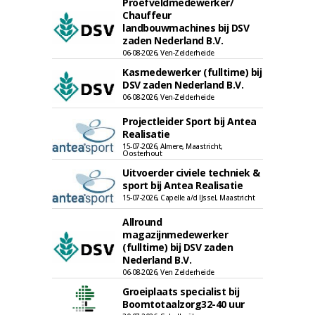
Proefveldmedewerker/
Chauffeur
landbouwmachines bij DSV
zaden Nederland B.V.
06-08-2026, Ven-Zelderheide
Kasmedewerker (fulltime) bij
DSV zaden Nederland B.V.
06-08-2026, Ven-Zelderheide
Projectleider Sport bij Antea
Realisatie
15-07-2026, Almere, Maastricht,
Oosterhout
Uitvoerder civiele techniek &
sport bij Antea Realisatie
15-07-2026, Capelle a/d IJssel, Maastricht
Allround
magazijnmedewerker
(fulltime) bij DSV zaden
Nederland B.V.
06-08-2026, Ven Zelderheide
Groeiplaats specialist bij
Boomtotaalzorg32-40 uur