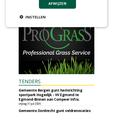
AFWIJZEN
woensdag 2 december 2026
INSTELLEN
TENDERS
Gemeente Bergen gunt herinrichting
sportpark Hogedijk - VV Egmond te
Egmond-Binnen aan Compeer Infra.
vrijdag 31 juli 2026
Gemeente Dordrecht gunt veldrenovaties