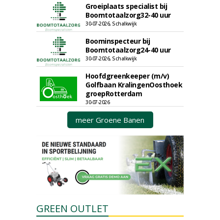
Groeiplaats specialist bij
Boomtotaalzorg32-40 uur
30-07-2026, Schalkwijk
Boominspecteur bij
Boomtotaalzorg24-40 uur
30-07-2026, Schalkwijk
Hoofdgreenkeeper (m/v)
Golfbaan KralingenOosthoek
groepRotterdam
30-07-2026
meer Groene Banen
GREEN OUTLET