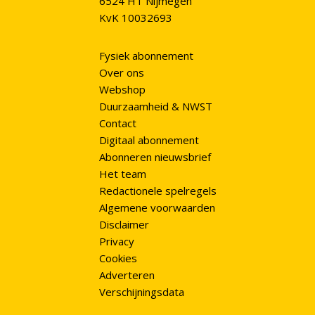
6524 HT Nijmegen
KvK 10032693
Fysiek abonnement
Over ons
Webshop
Duurzaamheid & NWST
Contact
Digitaal abonnement
Abonneren nieuwsbrief
Het team
Redactionele spelregels
Algemene voorwaarden
Disclaimer
Privacy
Cookies
Adverteren
Verschijningsdata