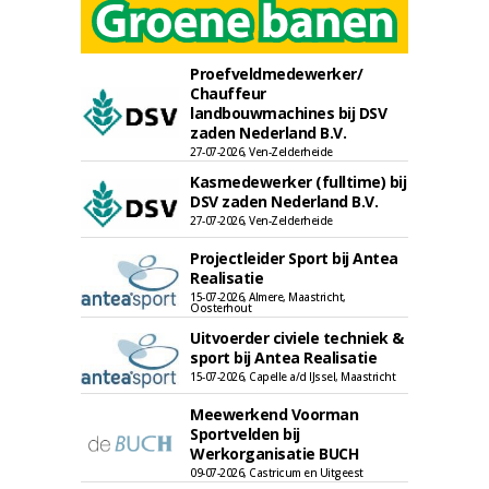
Proefveldmedewerker/
Chauffeur
landbouwmachines bij DSV
zaden Nederland B.V.
27-07-2026, Ven-Zelderheide
Kasmedewerker (fulltime) bij
DSV zaden Nederland B.V.
27-07-2026, Ven-Zelderheide
Projectleider Sport bij Antea
Realisatie
15-07-2026, Almere, Maastricht,
Oosterhout
Uitvoerder civiele techniek &
sport bij Antea Realisatie
15-07-2026, Capelle a/d IJssel, Maastricht
Meewerkend Voorman
Sportvelden bij
Werkorganisatie BUCH
09-07-2026, Castricum en Uitgeest