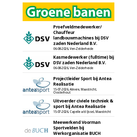
Proefveldmedewerker/
Chauffeur
landbouwmachines bij DSV
zaden Nederland B.V.
06-08-2026, Ven-Zelderheide
Kasmedewerker (fulltime) bij
DSV zaden Nederland B.V.
06-08-2026, Ven-Zelderheide
Projectleider Sport bij Antea
Realisatie
15-07-2026, Almere, Maastricht,
Oosterhout
Uitvoerder civiele techniek &
sport bij Antea Realisatie
15-07-2026, Capelle a/d IJssel, Maastricht
Meewerkend Voorman
Sportvelden bij
Werkorganisatie BUCH