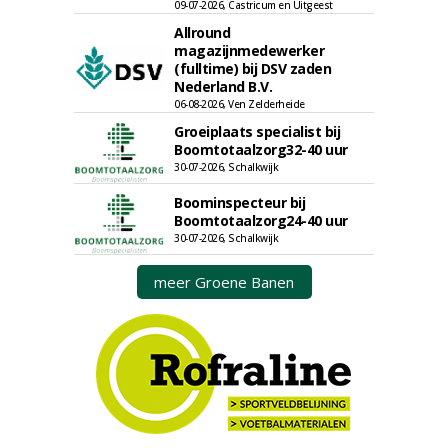
09-07-2026, Castricum en Uitgeest
Allround
magazijnmedewerker
(fulltime) bij DSV zaden
Nederland B.V.
06-08-2026, Ven Zelderheide
Groeiplaats specialist bij
Boomtotaalzorg32-40 uur
30-07-2026, Schalkwijk
Boominspecteur bij
Boomtotaalzorg24-40 uur
30-07-2026, Schalkwijk
meer Groene Banen