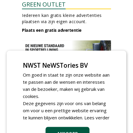
GREEN OUTLET
Iedereen kan gratis kleine advertenties
plaatsen via zijn eigen account.
Plaats een gratis advertentie
NWST NeWSTories BV
Om goed in staat te zijn onze website aan
te passen aan de wensen en interesses
AGENDA
van de bezoeker, maken wij gebruik van
Klankbordsessies moeten
cookies.
bijdragen aan uniform
Deze gegevens zijn voor ons van belang
aanbesteden van duurzame
om voor u een prettige website ervaring
kunstgrasvelden
woensdag 23 september 2026
te kunnen blijven ontwikkelen.
Lees verder
t/m dinsdag 29 september 2026
Nationale Grasdag strijkt
neer in MAC³PARK Stadion