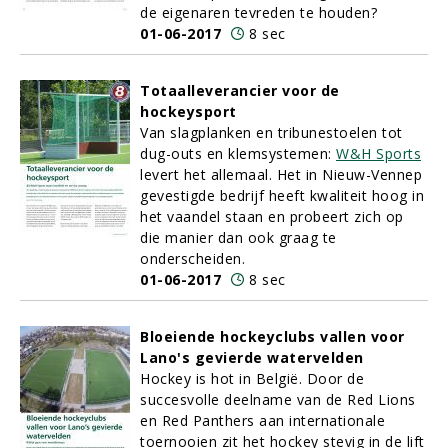
de eigenaren tevreden te houden?
01-06-2017
8 sec
Totaalleverancier voor de
hockeysport
Van slagplanken en tribunestoelen tot
dug-outs en klemsystemen:
W&H Sports
levert het allemaal. Het in Nieuw-Vennep
gevestigde bedrijf heeft kwaliteit hoog in
het vaandel staan en probeert zich op
die manier dan ook graag te
onderscheiden.
01-06-2017
8 sec
Bloeiende hockeyclubs vallen voor
Lano's gevierde watervelden
Hockey is hot in België. Door de
succesvolle deelname van de Red Lions
en Red Panthers aan internationale
toernooien zit het hockey stevig in de lift