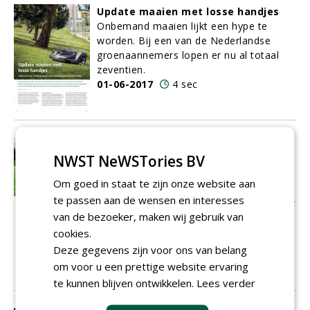
Update maaien met losse handjes
Onbemand maaien lijkt een hype te
worden. Bij een van de Nederlandse
groenaannemers lopen er nu al totaal
zeventien.
01-06-2017
4 sec
Klaar voor het toekomstbestendig
NWST NeWSTories BV
beheer van sportvelden?
Kennis over het beheer van sportvelden
Om goed in staat te zijn onze website aan
is volop in ontwikkeling. Denk hierbij aan
te passen aan de wensen en interesses
bezuinigingen die ons dwingen efficiënter
van de bezoeker, maken wij gebruik van
te werken, de invoering van de greendeal
cookies.
en daarmee het streven naar chemievrij
beheer én de ontwikkelingen rondom
Deze gegevens zijn voor ons van belang
GPS (sensoring) en precisiebeheer.
om voor u een prettige website ervaring
01-06-2017
9 sec
te kunnen blijven ontwikkelen.
Lees verder