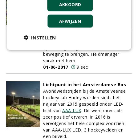
Maastricht hervat
AKKOORD
verbeteringsprogramma
Na een gedwongen pauze van bijna tien
AFWIJZEN
jaar is de gemeente Maastricht van plan
haar vernieuwingsbeleid nieuw leven in te
blazen. De nieuwe coördinator groen van
INSTELLEN
Maastricht Sport, Coen Janssen, heeft
opdracht gekregen het wiel weer in
beweging te brengen. Fieldmanager
sprak met hem.
01-06-2017
9 sec
Lichtpunt in het Amsterdamse Bos
Avondwedstrijden bij de Amstelveense
hockeyclub Hurley worden sinds het
najaar van 2015 gespeeld onder LED-
licht van
AAA-LUX
. Dit werd direct als
zeer positief ervaren. In 2016 is
vervolgens het hele complex voorzien
van AAA-LUX LED, 3 hockeyvelden en
een bijveld.