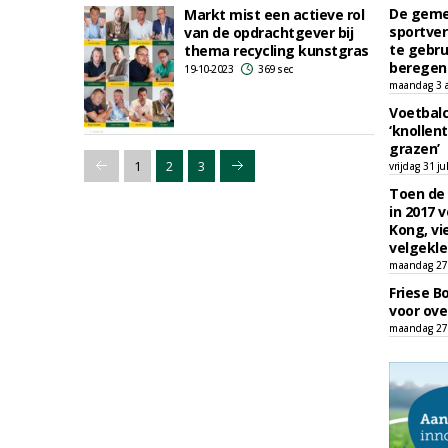
De geme
Markt mist een actieve rol
sportver
van de opdrachtgever bij
te gebru
thema recycling kunstgras
beregen
19-10-2023
369 sec
maandag 3 
Voetbalc
‘knollent
grazen’
1
2
3
vrijdag 31 ju
Toen de 
in 2017 
Kong, vi
velgekle
maandag 27 
Friese B
voor ove
maandag 27 