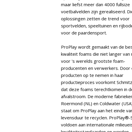
maar liefst meer dan 4000 fullsize
voetbalvelden zijn gerealiseerd. Di
oplossingen zetten de trend voor
sportvelden, speeltuinen en rijbo
voor de paardensport.
ProPlay wordt gemaakt van de be
kwaliteit foams die niet langer van 
voor 's werelds grootste foam-
producenten en verwerkers. Door
producten op te nemen in haar
productieproces voorkomt Schmit
dat deze foams terechtkomen in d
afvalstroom. De moderne fabrieken
Roermond (NL) en Coldwater (USA) 
staat om ProPlay aan het einde va
levensduur te recyclen. ProPlay®-
voldoen aan internationale milieuei
kwaliteitsstandaarden en worden