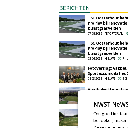
BERICHTEN
TSC Oosterhout beh
ProPlay bij renovatie
kunstgrasvelden
07-08-2026 | ADVERTORIAL
TSC Oosterhout beh
ProPlay bij renovatie
kunstgrasvelden
03-06-2026 | NIEUWS
71 
Fotoverslag: Vakbeu
Sportaccomodaties 
06-03-2026 | NIEUWS
503
Voetbalveld met lag
‘footprint’ voor FC 
21-11-2025 | NIEUWS
70 
NWST NeWS
Duurzaam kunstgras
Om goed in staat
met organische infill
bezoeker, maken w
ProPlay-Sport23/150
KNVB Campus
Deze gegevens zi