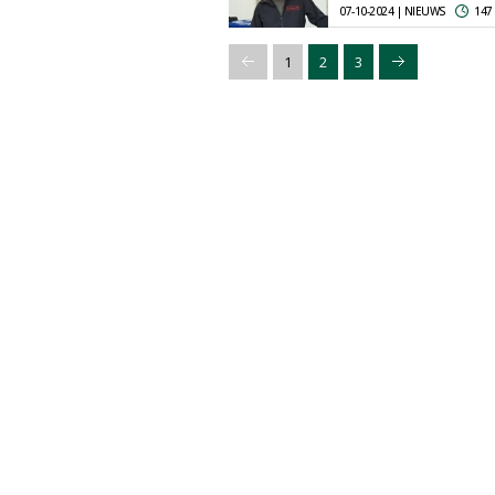
07-10-2024 | NIEUWS
147
1
2
3