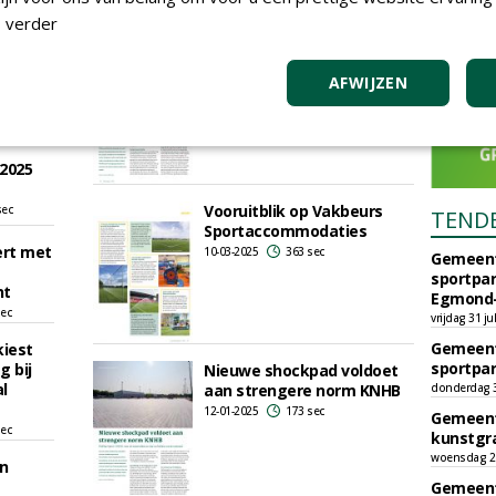
sec
 verder
Schmitz Foam rolt nieuwe
ng
shockpad uit
AFWIJZEN
10-04-2025
164 sec
sec
 2025
Vooruitblik op Vakbeurs
sec
TEND
Sportaccommodaties
ert met
10-03-2025
363 sec
Gemeent
sportpar
nt
Egmond-
sec
vrijdag 31 ju
Gemeent
iest
sportpar
g bij
Nieuwe shockpad voldoet
l
aan strengere norm KNHB
donderdag 30
12-01-2025
173 sec
Gemeent
sec
kunstgra
woensdag 29
n
Gemeent