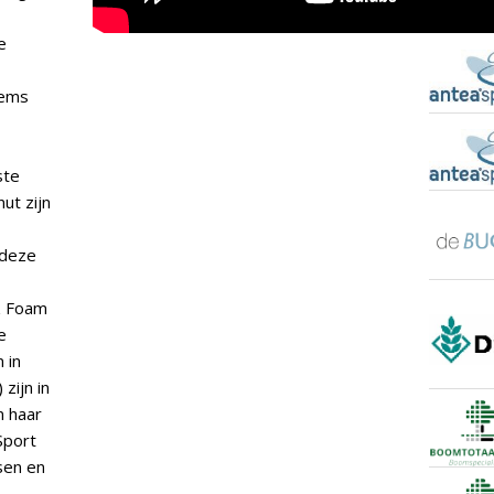
e
dems
ste
nut zijn
 deze
z Foam
e
 in
zijn in
n haar
Sport
sen en