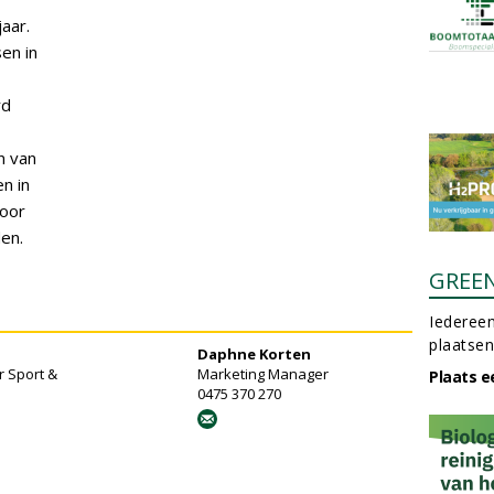
aar.
en in
rd
n van
n in
door
en.
GREE
Iedereen
plaatsen
Daphne Korten
 Sport &
Marketing Manager
Plaats e
0475 370 270