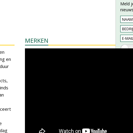
Meld j
nieuws
MERKEN
ren
ing en
sduur
cts,
sinds
an
uceert
e
 dag