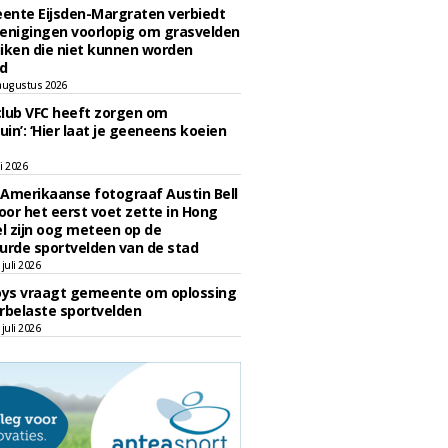
ente Eijsden-Margraten verbiedt
enigingen voorlopig om grasvelden
iken die niet kunnen worden
d
augustus 2026
lub VFC heeft zorgen om
uin’: ‘Hier laat je geeneens koeien
li 2026
Amerikaanse fotograaf Austin Bell
voor het eerst voet zette in Hong
el zijn oog meteen op de
urde sportvelden van de stad
juli 2026
oys vraagt gemeente om oplossing
rbelaste sportvelden
juli 2026