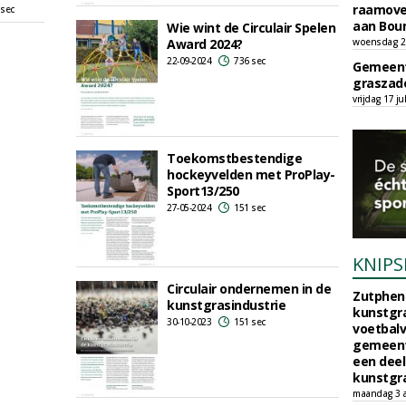
raamove
 sec
aan Bou
Wie wint de Circulair Spelen
Award 2024?
woensdag 29
22-09-2024
736 sec
Gemeent
graszade
vrijdag 17 ju
Toekomstbestendige
hockeyvelden met ProPlay-
Sport13/250
27-05-2024
151 sec
KNIPS
Circulair ondernemen in de
Zutphen 
kunstgrasindustrie
kunstgra
30-10-2023
151 sec
voetbalv
gemeente
een deel
kunstgra
maandag 3 