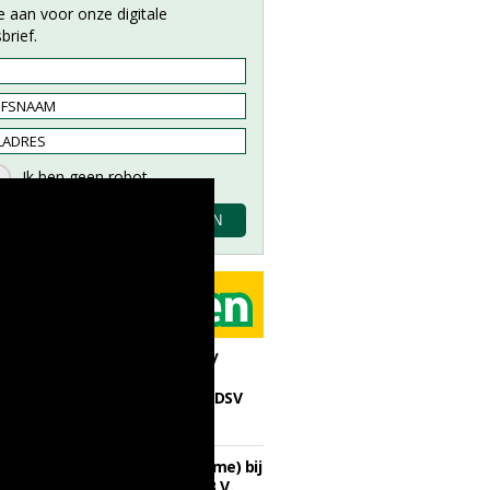
e aan voor onze digitale
brief.
Proefveldmedewerker/
Chauffeur
landbouwmachines bij DSV
zaden Nederland B.V.
06-08-2026, Ven-Zelderheide
Kasmedewerker (fulltime) bij
DSV zaden Nederland B.V.