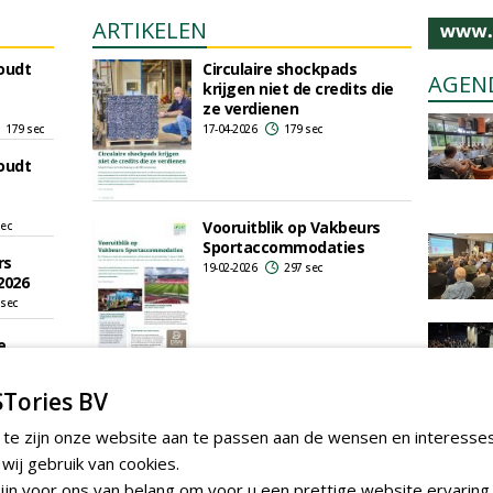
ARTIKELEN
oudt
Circulaire shockpads
AGEN
krijgen niet de credits die
ze verdienen
179 sec
17-04-2026
179 sec
oudt
Vooruitblik op Vakbeurs
sec
Sportaccommodaties
rs
19-02-2026
297 sec
2026
 sec
e
Weesp
Verduurzaming kunstgras:
sec
Tories BV
soms één stap terug en
dan weer twee vooruit
veld
 te zijn onze website aan te passen aan de wensen en interesse
 en
25-04-2025
336 sec
ij gebruik van cookies.
 op
jn voor ons van belang om voor u een prettige website ervaring 