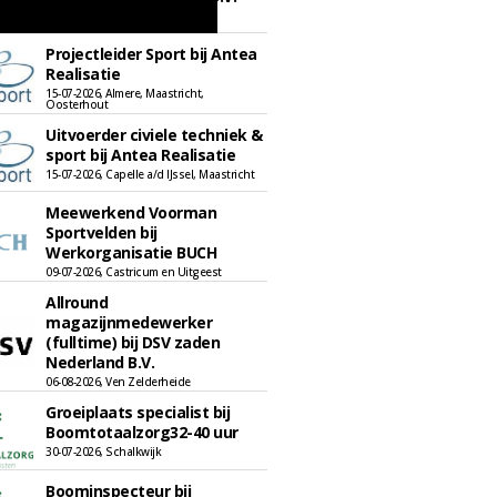
06-08-2026, Ven-Zelderheide
Projectleider Sport bij Antea
Realisatie
15-07-2026, Almere, Maastricht,
Oosterhout
Uitvoerder civiele techniek &
sport bij Antea Realisatie
15-07-2026, Capelle a/d IJssel, Maastricht
Meewerkend Voorman
Sportvelden bij
Werkorganisatie BUCH
09-07-2026, Castricum en Uitgeest
Allround
magazijnmedewerker
(fulltime) bij DSV zaden
Nederland B.V.
06-08-2026, Ven Zelderheide
Groeiplaats specialist bij
Boomtotaalzorg32-40 uur
30-07-2026, Schalkwijk
Boominspecteur bij