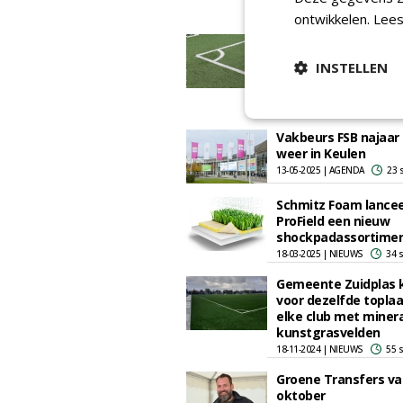
04-11-2025 | NIEUWS
47 
ontwikkelen.
Lees
Klankbordgroep
ondersteunt invoeri
INSTELLEN
duurzaamheidslabel
kunstgras
04-09-2025 | NIEUWS
71 
Vakbeurs FSB najaar
weer in Keulen
13-05-2025 | AGENDA
23 
Schmitz Foam lance
ProField een nieuw
shockpadassortime
18-03-2025 | NIEUWS
34 
Gemeente Zuidplas k
voor dezelfde toplaa
elke club met minera
kunstgrasvelden
18-11-2024 | NIEUWS
55 
Groene Transfers va
oktober