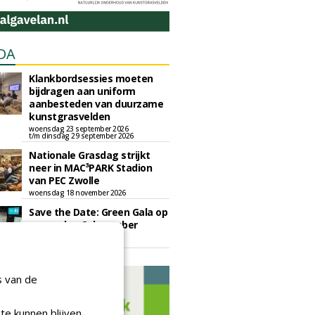
DA
Klankbordsessies moeten
bijdragen aan uniform
aanbesteden van duurzame
kunstgrasvelden
woensdag 23 september 2026
t/m dinsdag 29 september 2026
Nationale Grasdag strijkt
neer in MAC³PARK Stadion
van PEC Zwolle
woensdag 18 november 2026
Save the Date: Green Gala op
woensdag 2 december
woensdag 2 december 2026
s van de
te kunnen blijven