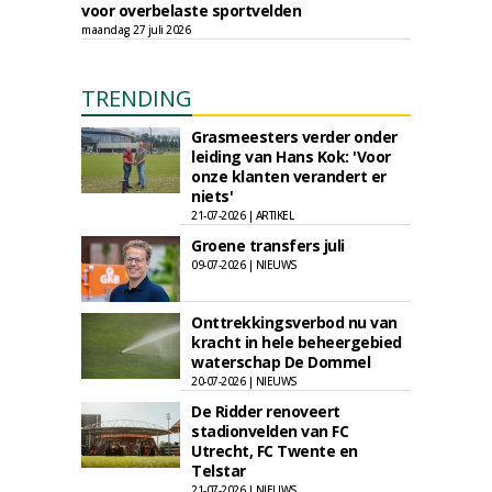
voor overbelaste sportvelden
maandag 27 juli 2026
TRENDING
Grasmeesters verder onder
leiding van Hans Kok: 'Voor
onze klanten verandert er
niets'
21-07-2026 | ARTIKEL
Groene transfers juli
09-07-2026 | NIEUWS
Onttrekkingsverbod nu van
kracht in hele beheergebied
waterschap De Dommel
20-07-2026 | NIEUWS
De Ridder renoveert
stadionvelden van FC
Utrecht, FC Twente en
Telstar
21-07-2026 | NIEUWS