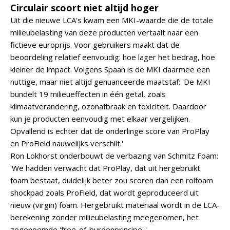
Circulair scoort niet altijd hoger
Uit die nieuwe LCA's kwam een MKI-waarde die de totale
milieubelasting van deze producten vertaalt naar een
fictieve europrijs. Voor gebruikers maakt dat de
beoordeling relatief eenvoudig: hoe lager het bedrag, hoe
kleiner de impact. Volgens Spaan is de MKI daarmee een
nuttige, maar niet altijd genuanceerde maatstaf: 'De MKI
bundelt 19 milieueffecten in één getal, zoals
klimaatverandering, ozonafbraak en toxiciteit. Daardoor
kun je producten eenvoudig met elkaar vergelijken.
Opvallend is echter dat de onderlinge score van ProPlay
en ProField nauwelijks verschilt.'
Ron Lokhorst onderbouwt de verbazing van Schmitz Foam:
'We hadden verwacht dat ProPlay, dat uit hergebruikt
foam bestaat, duidelijk beter zou scoren dan een rolfoam
shockpad zoals ProField, dat wordt geproduceerd uit
nieuw (virgin) foam. Hergebruikt materiaal wordt in de LCA-
berekening zonder milieubelasting meegenomen, het
zogenoemde 'free-of-burdenprincipe'.'