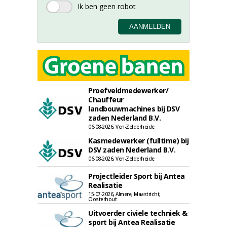
Proefveldmedewerker/
Chauffeur
landbouwmachines bij DSV
zaden Nederland B.V.
06-08-2026, Ven-Zelderheide
Kasmedewerker (fulltime) bij
DSV zaden Nederland B.V.
06-08-2026, Ven-Zelderheide
Projectleider Sport bij Antea
Realisatie
15-07-2026, Almere, Maastricht,
Oosterhout
Uitvoerder civiele techniek &
sport bij Antea Realisatie