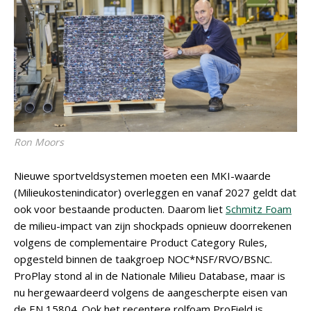
Ron Moors
Nieuwe sportveldsystemen moeten een MKI-waarde
(Milieukostenindicator) overleggen en vanaf 2027 geldt dat
ook voor bestaande producten. Daarom liet
Schmitz Foam
de milieu-impact van zijn shockpads opnieuw doorrekenen
volgens de complementaire Product Category Rules,
opgesteld binnen de taakgroep NOC*NSF/RVO/BSNC.
ProPlay stond al in de Nationale Milieu Database, maar is
nu hergewaardeerd volgens de aangescherpte eisen van
de EN 15804. Ook het recentere rolfoam ProField is