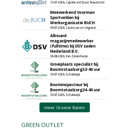
15-07-2026, Capelle a/d IJssel, Maastricht
Meewerkend Voorman
Sportvelden bij
Werkorganisatie BUCH
09-07-2026, Castricum en Uitgeest
Allround
magazijnmedewerker
(fulltime) bij DSV zaden
Nederland B.V.
06-08-2026, Ven Zelderheide
Groeiplaats specialist bij
Boomtotaalzorg32-40 uur
30-07-2026, Schalkwijk
Boominspecteur bij
Boomtotaalzorg24-40 uur
30-07-2026, Schalkwijk
meer Groene Banen
GREEN OUTLET