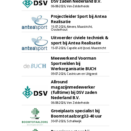
DSV zaden Nederland B.V.
06-08-2026, Ven-Zelderheide
Projectleider Sport bij Antea
Realisatie
15-07-2026, Almere, Maastricht,
Oosterhout
Uitvoerder civiele techniek &
sport bij Antea Realisatie
15-07-2026, Capelle a/d IJssel, Maastricht
Meewerkend Voorman
Sportvelden bij
Werkorganisatie BUCH
09-07-2026, Castricum en Uitgeest
Allround
magazijnmedewerker
(fulltime) bij DSV zaden
Nederland B.V.
06-08-2026, Ven Zelderheide
Groeiplaats specialist bij
Boomtotaalzorg32-40 uur
30-07-2026, Schalkwijk