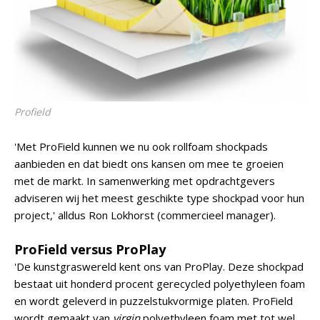
Profield
'Met ProField kunnen we nu ook rollfoam shockpads
aanbieden en dat biedt ons kansen om mee te groeien
met de markt. In samenwerking met opdrachtgevers
adviseren wij het meest geschikte type shockpad voor hun
project,' alldus Ron Lokhorst (commercieel manager).
ProField versus ProPlay
'De kunstgraswereld kent ons van ProPlay. Deze shockpad
bestaat uit honderd procent gerecycled polyethyleen foam
en wordt geleverd in puzzelstukvormige platen. ProField
wordt gemaakt van
virgin
polyethyleen foam met tot wel