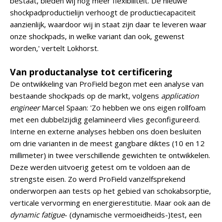
bestaat, bieden wij nog meer flexibiliteit. De nieuwe
shockpadproductielijn verhoogt de productiecapaciteit
aanzienlijk, waardoor wij in staat zijn daar te leveren waar
onze shockpads, in welke variant dan ook, gewenst
worden,' vertelt Lokhorst.
Van productanalyse tot certificering
De ontwikkeling van ProField begon met een analyse van
bestaande shockpads op de markt, volgens
application
engineer
Marcel Spaan: 'Zo hebben we ons eigen rollfoam
met een dubbelzijdig gelamineerd vlies geconfigureerd.
Interne en externe analyses hebben ons doen besluiten
om drie varianten in de meest gangbare diktes (10 en 12
millimeter) in twee verschillende gewichten te ontwikkelen.
Deze werden uitvoerig getest om te voldoen aan de
strengste eisen. Zo werd ProField vanzelfsprekend
onderworpen aan tests op het gebied van schokabsorptie,
verticale vervorming en energierestitutie. Maar ook aan de
dynamic fatigue
- (dynamische vermoeidheids-)test, een