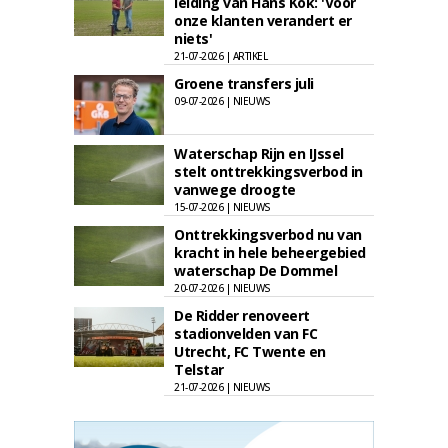
leiding van Hans Kok: 'Voor
onze klanten verandert er
niets'
21-07-2026 | ARTIKEL
Groene transfers juli
09-07-2026 | NIEUWS
Waterschap Rijn en IJssel
stelt onttrekkingsverbod in
vanwege droogte
15-07-2026 | NIEUWS
Onttrekkingsverbod nu van
kracht in hele beheergebied
waterschap De Dommel
20-07-2026 | NIEUWS
De Ridder renoveert
stadionvelden van FC
Utrecht, FC Twente en
Telstar
21-07-2026 | NIEUWS