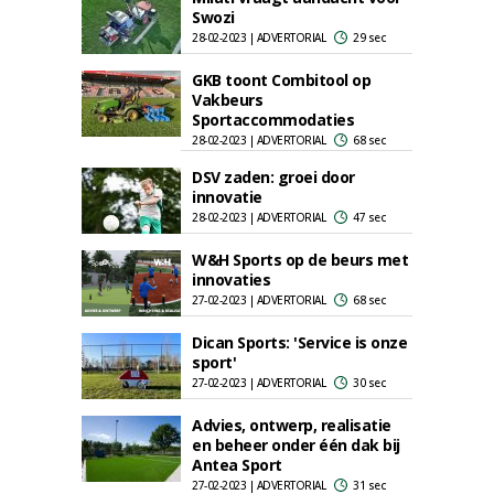
Swozi
28-02-2023 | ADVERTORIAL
29 sec
GKB toont Combitool op
Vakbeurs
Sportaccommodaties
28-02-2023 | ADVERTORIAL
68 sec
DSV zaden: groei door
innovatie
28-02-2023 | ADVERTORIAL
47 sec
W&H Sports op de beurs met
innovaties
27-02-2023 | ADVERTORIAL
68 sec
Dican Sports: 'Service is onze
sport'
27-02-2023 | ADVERTORIAL
30 sec
Advies, ontwerp, realisatie
en beheer onder één dak bij
Antea Sport
27-02-2023 | ADVERTORIAL
31 sec