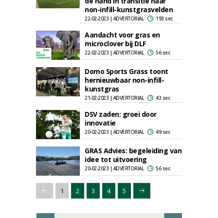
de hand in transitie naar
non-infill-kunstgrasvelden
22-02-2023 | ADVERTORIAL
193 sec
Aandacht voor gras en
microclover bij DLF
22-02-2023 | ADVERTORIAL
56 sec
Domo Sports Grass toont
hernieuwbaar non-infill-
kunstgras
21-02-2023 | ADVERTORIAL
43 sec
DSV zaden: groei door
innovatie
20-02-2023 | ADVERTORIAL
49 sec
GRAS Advies: begeleiding van
idee tot uitvoering
20-02-2023 | ADVERTORIAL
56 sec
1
2
3
4
5