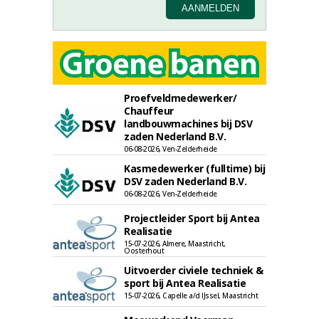
Proefveldmedewerker/
Chauffeur
landbouwmachines bij DSV
zaden Nederland B.V.
06-08-2026, Ven-Zelderheide
Kasmedewerker (fulltime) bij
DSV zaden Nederland B.V.
06-08-2026, Ven-Zelderheide
Projectleider Sport bij Antea
Realisatie
15-07-2026, Almere, Maastricht,
Oosterhout
Uitvoerder civiele techniek &
sport bij Antea Realisatie
15-07-2026, Capelle a/d IJssel, Maastricht