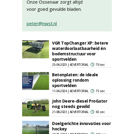
Onze Ossenaar zorgt altijd
voor goed gevulde bladen.
peter@nwst.nl
VGR TopChanger XP: betere
waterdoorlaatbaarheid én
bodemstructuur voor
sportvelden
25-04-2025 | ADVERTORIAL
70 sec
Betonplaten: de ideale
oplossing rondom
sportvelden
11-04-2024 | ADVERTORIAL
75 sec
John Deere-diesel ProGator
nog steeds gewild
21-08-2023 | ADVERTORIAL
65 sec
Doelgerichte innovaties voor
hockey