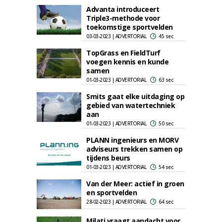
Advanta introduceert
Triple3-methode voor
toekomstige sportvelden
03-03-2023 | ADVERTORIAL
45 sec
TopGrass en FieldTurf
voegen kennis en kunde
samen
01-03-2023 | ADVERTORIAL
63 sec
Smits gaat elke uitdaging op
gebied van watertechniek
aan
01-03-2023 | ADVERTORIAL
50 sec
PLANN ingenieurs en MORV
adviseurs trekken samen op
tijdens beurs
01-03-2023 | ADVERTORIAL
54 sec
Van der Meer: actief in groen
en sportvelden
28-02-2023 | ADVERTORIAL
64 sec
Milati vraagt aandacht voor