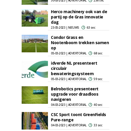
30-05-2023 | ADVERTORIAL
236 sec
Herco machinery ook van de
partij op de Gras innovatie
dag
23-05-2023 | NIEUWS
63 sec
Condor Grass en
Nootenboom trekken samen
op
05-03-2023 | ADVERTORIAL
68 sec
idverde NL presenteert
circulair
bewateringssysteem
05-03-2023 | ADVERTORIAL
59 sec
Belrobotics presenteert
upgrade voor draadloos
navigeren
04-03-2023 | ADVERTORIAL
40 sec
CSC Sport toont GreenFields
Pure-range
04-03-2023 | ADVERTORIAL
33 sec