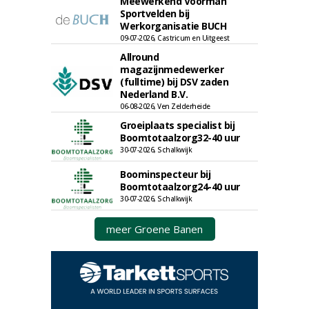
Meewerkend Voorman
Sportvelden bij
Werkorganisatie BUCH
09-07-2026, Castricum en Uitgeest
Allround
magazijnmedewerker
(fulltime) bij DSV zaden
Nederland B.V.
06-08-2026, Ven Zelderheide
Groeiplaats specialist bij
Boomtotaalzorg32-40 uur
30-07-2026, Schalkwijk
Boominspecteur bij
Boomtotaalzorg24-40 uur
30-07-2026, Schalkwijk
meer Groene Banen