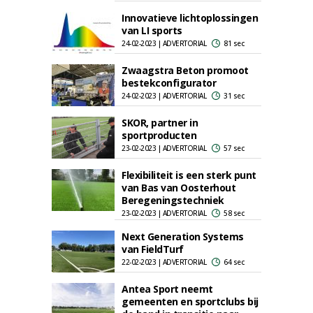
Innovatieve lichtoplossingen
van LI sports
24-02-2023 | ADVERTORIAL
81 sec
Zwaagstra Beton promoot
bestekconfigurator
24-02-2023 | ADVERTORIAL
31 sec
SKOR, partner in
sportproducten
23-02-2023 | ADVERTORIAL
57 sec
Flexibiliteit is een sterk punt
van Bas van Oosterhout
Beregeningstechniek
23-02-2023 | ADVERTORIAL
58 sec
Next Generation Systems
van FieldTurf
22-02-2023 | ADVERTORIAL
64 sec
Antea Sport neemt
gemeenten en sportclubs bij