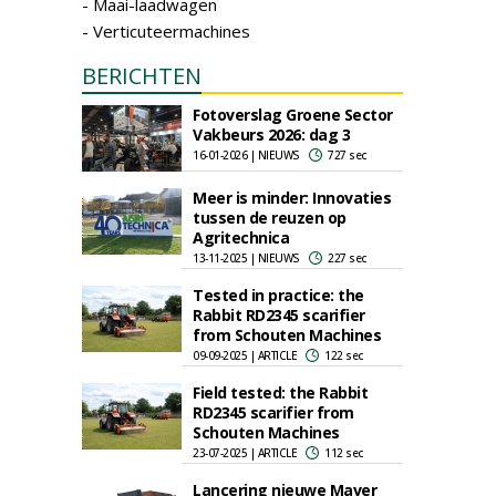
- Maai-laadwagen
- Verticuteermachines
BERICHTEN
Fotoverslag Groene Sector
Vakbeurs 2026: dag 3
16-01-2026 | NIEUWS
727 sec
Meer is minder: Innovaties
tussen de reuzen op
Agritechnica
13-11-2025 | NIEUWS
227 sec
Tested in practice: the
Rabbit RD2345 scarifier
from Schouten Machines
09-09-2025 | ARTICLE
122 sec
Field tested: the Rabbit
RD2345 scarifier from
Schouten Machines
23-07-2025 | ARTICLE
112 sec
Lancering nieuwe Maver