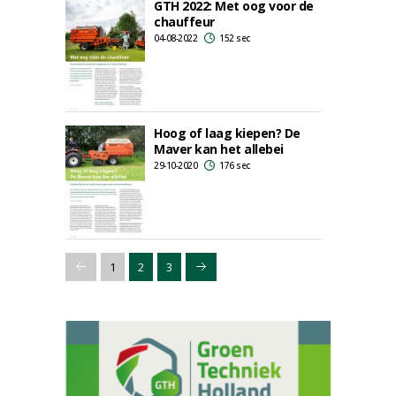
GTH 2022: Met oog voor de
chauffeur
04-08-2022
152 sec
Hoog of laag kiepen? De
Maver kan het allebei
29-10-2020
176 sec
1
2
3