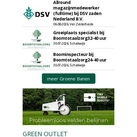
Allround
magazijnmedewerker
(fulltime) bij DSV zaden
Nederland B.V.
06-08-2026, Ven Zelderheide
Groeiplaats specialist bij
Boomtotaalzorg32-40 uur
30-07-2026, Schalkwijk
Boominspecteur bij
Boomtotaalzorg24-40 uur
30-07-2026, Schalkwijk
meer Groene Banen
GREEN OUTLET