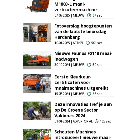
M1803-L maai-
verticuteermachine
07-05-2025 | NIEUWS
67 sec
Fotoverslag hoogtepunten
van de laatste beursdag
Hardenberg
10-01-2025 | ARTIKEL
501 sec
Nieuwe Faunus F2118 maai-
laadwagen
30-10-2024 | NIEUWS
50 sec
Eerste Kleurkeur-
certificaten voor
maaimachines uitgereikt
15-07-2024 | NIEUWS
66 sec
Deze innovaties tref je aan
op De Groene Sector
Vakbeurs 2024
01-01-2024 | ADVERTORIAL
125 sec
Schouten Machines
introduceert nieuwe maai-