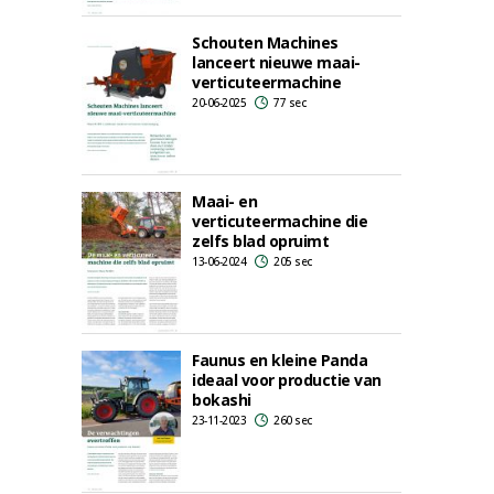
Schouten Machines
lanceert nieuwe maai-
verticuteermachine
20-06-2025
77 sec
Maai- en
verticuteermachine die
zelfs blad opruimt
13-06-2024
205 sec
Faunus en kleine Panda
ideaal voor productie van
bokashi
23-11-2023
260 sec