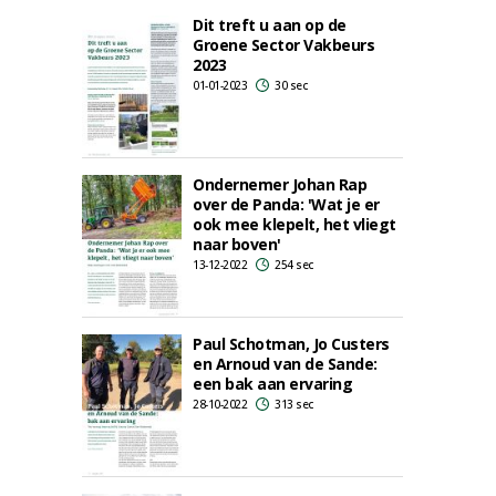
Dit treft u aan op de
Groene Sector Vakbeurs
2023
01-01-2023
30 sec
Ondernemer Johan Rap
over de Panda: 'Wat je er
ook mee klepelt, het vliegt
naar boven'
13-12-2022
254 sec
Paul Schotman, Jo Custers
en Arnoud van de Sande:
een bak aan ervaring
28-10-2022
313 sec