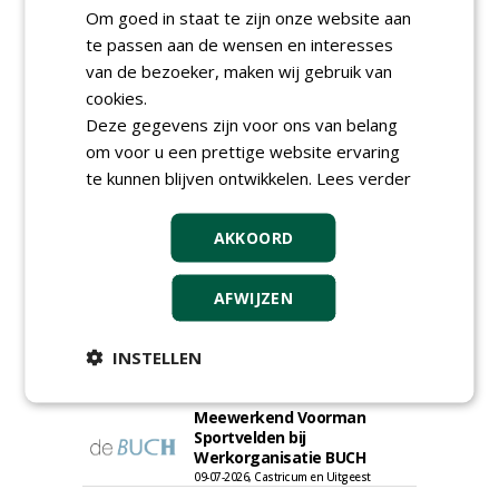
Om goed in staat te zijn onze website aan
te passen aan de wensen en interesses
van de bezoeker, maken wij gebruik van
Proefveldmedewerker/
Chauffeur
cookies.
landbouwmachines bij DSV
Deze gegevens zijn voor ons van belang
zaden Nederland B.V.
om voor u een prettige website ervaring
06-08-2026, Ven-Zelderheide
te kunnen blijven ontwikkelen.
Lees verder
Kasmedewerker (fulltime) bij
DSV zaden Nederland B.V.
06-08-2026, Ven-Zelderheide
AKKOORD
Projectleider Sport bij Antea
Realisatie
AFWIJZEN
15-07-2026, Almere, Maastricht,
Oosterhout
Uitvoerder civiele techniek &
INSTELLEN
sport bij Antea Realisatie
15-07-2026, Capelle a/d IJssel, Maastricht
Meewerkend Voorman
Sportvelden bij
Werkorganisatie BUCH
09-07-2026, Castricum en Uitgeest