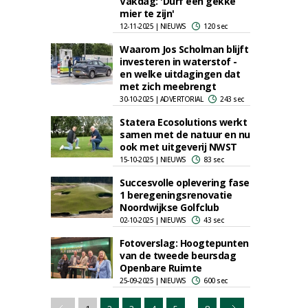
Vakdag: 'Durf een gekke
mier te zijn'
12-11-2025 | NIEUWS
120 sec
Waarom Jos Scholman blijft
investeren in waterstof -
en welke uitdagingen dat
met zich meebrengt
30-10-2025 | ADVERTORIAL
243 sec
Statera Ecosolutions werkt
samen met de natuur en nu
ook met uitgeverij NWST
15-10-2025 | NIEUWS
83 sec
Succesvolle oplevering fase
1 beregeningsrenovatie
Noordwijkse Golfclub
02-10-2025 | NIEUWS
43 sec
Fotoverslag: Hoogtepunten
van de tweede beursdag
Openbare Ruimte
25-09-2025 | NIEUWS
600 sec