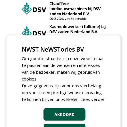
Chauffeur
landbouwmachines bij DSV
zaden Nederland B.V.
06-08-2026, Ven-Zelderheide
Kasmedewerker (fulltime) bij
DSV zaden Nederland B.V.
06-08-2026, Ven-Zelderheide
Projectleider Sport bij Antea
NWST NeWSTories BV
Realisatie
15-07-2026, Almere, Maastricht,
Om goed in staat te zijn onze website aan
Oosterhout
te passen aan de wensen en interesses
Uitvoerder civiele techniek &
van de bezoeker, maken wij gebruik van
sport bij Antea Realisatie
15-07-2026, Capelle a/d IJssel, Maastricht
cookies.
Deze gegevens zijn voor ons van belang
Allround
om voor u een prettige website ervaring
magazijnmedewerker
(fulltime) bij DSV zaden
te kunnen blijven ontwikkelen.
Lees verder
Nederland B.V.
06-08-2026, Ven Zelderheide
AKKOORD
Groeiplaats specialist bij
Boomtotaalzorg32-40 uur
30-07-2026, Schalkwijk