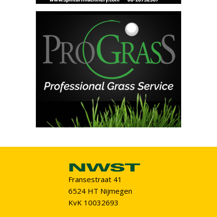
Fransestraat 41
6524 HT Nijmegen
KvK 10032693