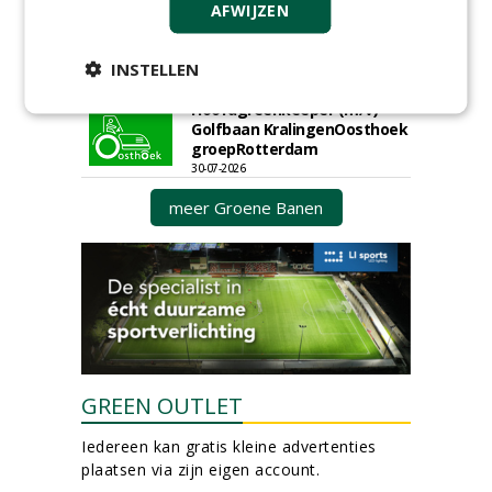
AFWIJZEN
Boominspecteur bij
Boomtotaalzorg24-40 uur
INSTELLEN
30-07-2026, Schalkwijk
Hoofdgreenkeeper (m/v)
Golfbaan KralingenOosthoek
groepRotterdam
30-07-2026
meer Groene Banen
GREEN OUTLET
Iedereen kan gratis kleine advertenties
plaatsen via zijn eigen account.