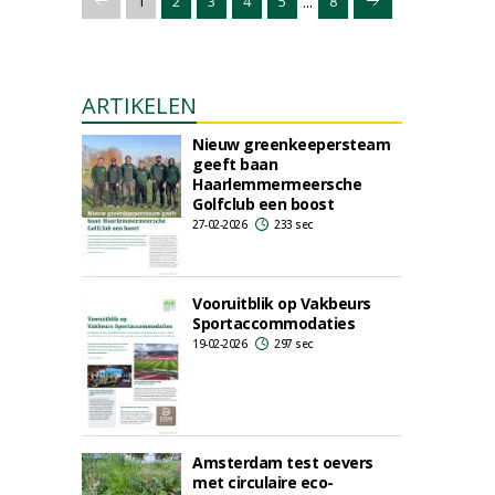
...
1
2
3
4
5
8
ARTIKELEN
Nieuw greenkeepersteam
geeft baan
Haarlemmermeersche
Golfclub een boost
27-02-2026
233 sec
Vooruitblik op Vakbeurs
Sportaccommodaties
19-02-2026
297 sec
Amsterdam test oevers
met circulaire eco-