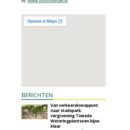
W:
www.josscholman.nl
BERICHTEN
Van verkeersknooppunt
naar stadspark:
vergroening Tweede
Weteringplantsoen bijna
klaar