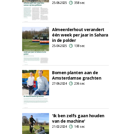
25-06-2025
358 sec
Almeerderhout verandert
één week per jaar in Sahara
in de polder
25-04-2025
138 sec
Bomen planten aan de
Amsterdamse grachten
27-06-2024
236 sec
'Ik ben zelfs gaan houden
van de machine'
21-02-2024
145 sec