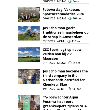
08-07-2026 | NIEUWS
84 sec
Fotoverslag: Vakbeurs
Sportaccomodaties 2026
06-03-2026 | NIEUWS
503 sec
Jos Scholman gooit
traditioneel maaibeheer op
de schop in Amsterdam
02-12-2025 | ARTIKEL
110 sec
CSC Sport legt opnieuw
velden aan bij V.V.
Maarssen
21-11-2025 | NIEUWS
25 sec
Jos Scholman becomes the
third company in the
Netherlands certified for
Kleurkeur Blue
19-11-2025 | ARTICLE
138 sec
TV-boswachter Arjan
Postma inspireert
greenkeepers tijdens NGA