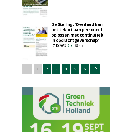
De Stelling: 'Overheid kan
het tekort aan personeel
oplossen met continuïteit
in opdrachtgeverschap'
17-10-2023
169 sec
1
2
3
4
5
6