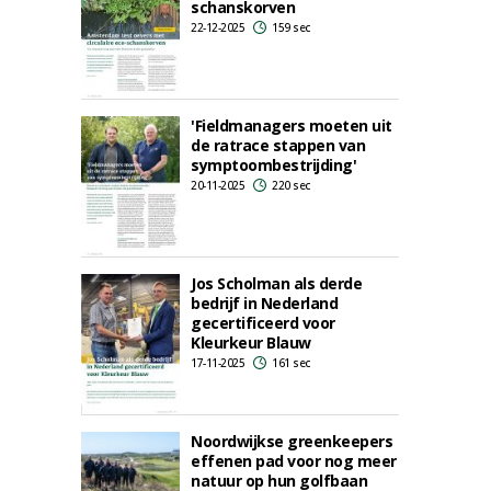
schanskorven
22-12-2025
159 sec
'Fieldmanagers moeten uit
de ratrace stappen van
symptoombestrijding'
20-11-2025
220 sec
Jos Scholman als derde
bedrijf in Nederland
gecertificeerd voor
Kleurkeur Blauw
17-11-2025
161 sec
Noordwijkse greenkeepers
effenen pad voor nog meer
natuur op hun golfbaan