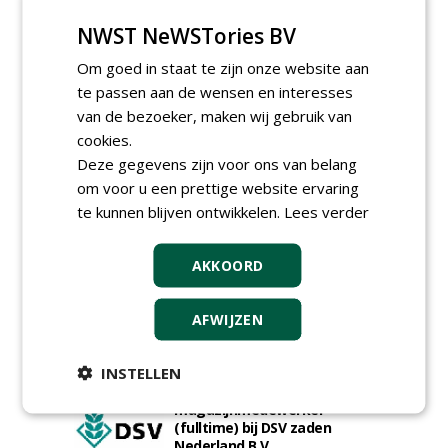
NWST NeWSTories BV
Om goed in staat te zijn onze website aan
Proefveldmedewerker/
te passen aan de wensen en interesses
Chauffeur
van de bezoeker, maken wij gebruik van
landbouwmachines bij DSV
zaden Nederland B.V.
cookies.
06-08-2026, Ven-Zelderheide
Deze gegevens zijn voor ons van belang
Kasmedewerker (fulltime) bij
om voor u een prettige website ervaring
DSV zaden Nederland B.V.
te kunnen blijven ontwikkelen.
Lees verder
06-08-2026, Ven-Zelderheide
Projectleider Sport bij Antea
AKKOORD
Realisatie
15-07-2026, Almere, Maastricht,
Oosterhout
AFWIJZEN
Uitvoerder civiele techniek &
sport bij Antea Realisatie
15-07-2026, Capelle a/d IJssel, Maastricht
INSTELLEN
Allround
magazijnmedewerker
(fulltime) bij DSV zaden
Nederland B.V.