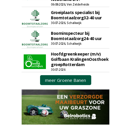
06-08-2026, Ven Zelderheide
Groeiplaats specialist bij
Boomtotaalzorg32-40 uur
30-07-2026, Schalkwijk
Boominspecteur bij
Boomtotaalzorg24-40 uur
30-07-2026, Schalkwijk
Hoofdgreenkeeper (m/v)
Golfbaan KralingenOosthoek
groepRotterdam
30-07-2026
meer Groene Banen