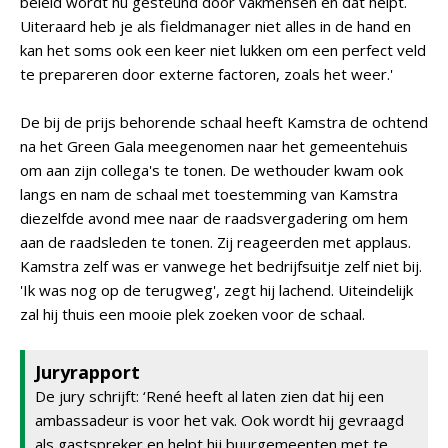
beleid wordt nu gesteund door vakmensen en dat helpt.
Uiteraard heb je als fieldmanager niet alles in de hand en
kan het soms ook een keer niet lukken om een perfect veld
te prepareren door externe factoren, zoals het weer.'
De bij de prijs behorende schaal heeft Kamstra de ochtend
na het Green Gala meegenomen naar het gemeentehuis
om aan zijn collega's te tonen. De wethouder kwam ook
langs en nam de schaal met toestemming van Kamstra
diezelfde avond mee naar de raadsvergadering om hem
aan de raadsleden te tonen. Zij reageerden met applaus.
Kamstra zelf was er vanwege het bedrijfsuitje zelf niet bij.
'Ik was nog op de terugweg', zegt hij lachend. Uiteindelijk
zal hij thuis een mooie plek zoeken voor de schaal.
Juryrapport
De jury schrijft: ‘René heeft al laten zien dat hij een
ambassadeur is voor het vak. Ook wordt hij gevraagd
als gastspreker en helpt hij buurgemeenten met te