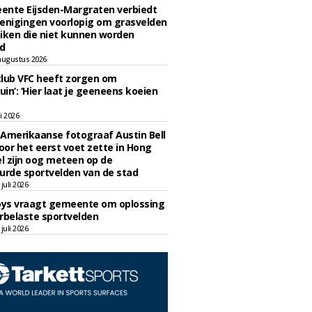
ente Eijsden-Margraten verbiedt
enigingen voorlopig om grasvelden
iken die niet kunnen worden
d
augustus 2026
lub VFC heeft zorgen om
uin’: ‘Hier laat je geeneens koeien
li 2026
Amerikaanse fotograaf Austin Bell
voor het eerst voet zette in Hong
el zijn oog meteen op de
urde sportvelden van de stad
juli 2026
oys vraagt gemeente om oplossing
rbelaste sportvelden
juli 2026