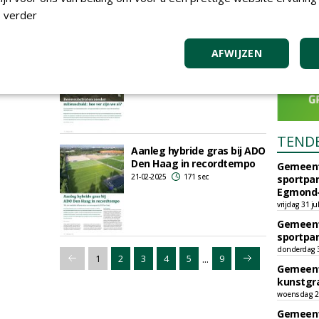
 verder
Boomsubstraten zonder
AFWIJZEN
milieuschuld: hoe ver zijn
we al?
17-06-2025
218 sec
TEND
Aanleg hybride gras bij ADO
Den Haag in recordtempo
Gemeent
21-02-2025
171 sec
sportpar
Egmond-
vrijdag 31 ju
Gemeent
sportpar
donderdag 30
...
1
2
3
4
5
9
Gemeent
kunstgra
woensdag 29
Gemeent