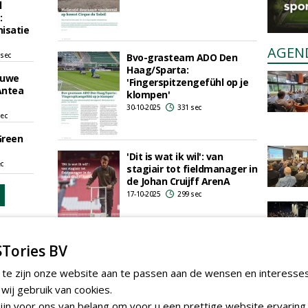
l
:
isatie
AGEN
 sec
Bvo-grasteam ADO Den
Haag/Sparta:
euwe
'Fingerspitzengefühl op je
Antea
klompen'
30-10-2025
331 sec
sec
Green
'Dit is wat ik wil': van
ec
stagiair tot fieldmanager in
de Johan Cruijff ArenA
17-10-2025
299 sec
Tories BV
'Onze tijdelijke vloeren zijn
de start en de basis van
 te zijn onze website aan te passen aan de wensen en interesse
stadionevenementen'
ij gebruik van cookies.
19-08-2025
187 sec
jn voor ons van belang om voor u een prettige website ervaring 