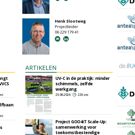
Henk Slootweg
Projectleider
06 229 179 41
ARTIKELEN
angt
UV-C in de praktijk: minder
 VVCS
schimmels, zelfde
werkgang
sec
25-06-2026
226 sec
lfbaan
sec
Project GOO4iT Scale-Up:
samenwerking voor
s
toekomstbestendige