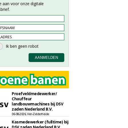
e aan voor onze digitale
brief.
Proefveldmedewerker/
Chauffeur
landbouwmachines bij DSV
zaden Nederland B.V.
06-08-2026, Ven-Zelderheide
Kasmedewerker (fulltime) bij
DSV zaden Nederland B.V.