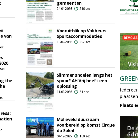
gemeenten
t
24-04-2026
216 sec
c
en
Vooruitblik op Vakbeurs
ie van
Sportaccommodaties
19-02-2026
297 sec
sec
rs
2026
 sec
Slimmer snoeien langs het
GREE
ng the
spoor? AH Vrij heeft een
the
oplossing
Iedereen
11-02-2026
81 sec
plaatsen
ec
Plaats e
ress:
sation
Malieveld duurzaam
voorbereid op komst Cirque
du Soleil
ec
04-12-2025
160 sec