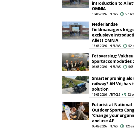
introduction to Allet
OMNIA
18-03-2026 | NEWS
57 se
Nederlandse
fieldmanagers krijg
exclusieve introduct
Allett OMNIA
13-03-2026 | NIEUWS
52 
Fotoverslag: Vakbeu
Sportaccomodaties 
06-03-2026 | NIEUWS
503
Smarter pruning alo
railway? AH Vrij has 
solution
19-02-2026 | ARTICLE
92 s
Futurist at National
Outdoor Sports Cong
'Change your organi
and use AI'
05-02-2026 | NEWS
126 s