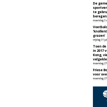
De geme
sportver
te gebru
beregen
maandag 3 
Voetbalc
‘knollent
grazen’
vrijdag 31 ju
Toen de 
in 2017 
Kong, vi
velgekle
maandag 27 
Friese B
voor ove
maandag 27 