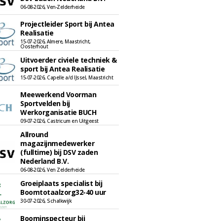
06-08-2026, Ven-Zelderheide
Projectleider Sport bij Antea
Realisatie
15-07-2026, Almere, Maastricht,
Oosterhout
Uitvoerder civiele techniek &
sport bij Antea Realisatie
15-07-2026, Capelle a/d IJssel, Maastricht
Meewerkend Voorman
Sportvelden bij
Werkorganisatie BUCH
09-07-2026, Castricum en Uitgeest
Allround
magazijnmedewerker
(fulltime) bij DSV zaden
Nederland B.V.
06-08-2026, Ven Zelderheide
Groeiplaats specialist bij
Boomtotaalzorg32-40 uur
30-07-2026, Schalkwijk
Boominspecteur bij