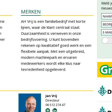
Meld j
nieuws
MERKEN
rie
AH Vrij is een familiebedrijf met korte
im
lijnen, waar de klant centraal staat.
n
Duurzaamheid is verweven in onze
eer
bedrijfsvoering. U kunt bovendien
rekenen op kwalitatief goed werk en een
flexibele aanpak. Met een uitgebreid,
modern machinepark en ervaren
medewerkers wordt elke klus naar
tevredenheid opgeleverd.
Jan Vrij
Directeur
06 512 274 47