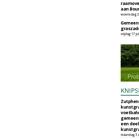
raamove
aan Bou
woensdag 29
Gemeent
graszade
vrijdag 17 ju
KNIPS
Zutphen 
kunstgra
voetbalv
gemeente
een deel
kunstgra
maandag 3 