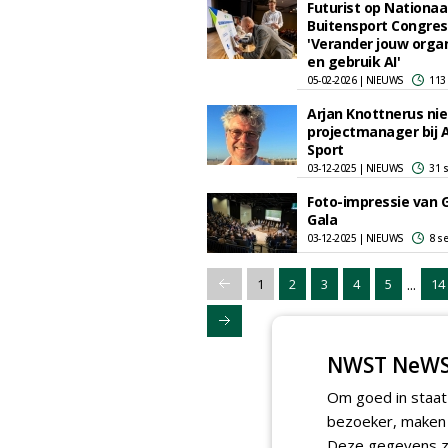
Futurist op Nationaa
Buitensport Congres
'Verander jouw organ
en gebruik AI'
05-02-2026 | NIEUWS
113
Arjan Knottnerus ni
projectmanager bij 
Sport
03-12-2025 | NIEUWS
31 
Foto-impressie van 
Gala
03-12-2025 | NIEUWS
8 s
...
1
2
3
4
5
14
NWST NeWS
Om goed in staat
bezoeker, maken w
Deze gegevens zi