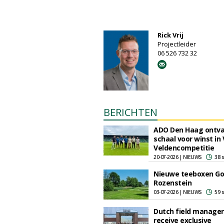
Rick Vrij
Projectleider
06 526 732 32
BERICHTEN
ADO Den Haag ontv
schaal voor winst in
Veldencompetitie
20-07-2026 | NIEUWS
38 
Nieuwe teeboxen Go
Rozenstein
03-07-2026 | NIEUWS
59 
Dutch field manager
receive exclusive