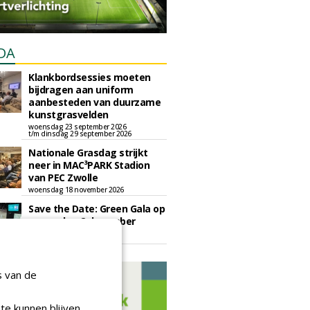
DA
Klankbordsessies moeten
bijdragen aan uniform
aanbesteden van duurzame
kunstgrasvelden
woensdag 23 september 2026
t/m dinsdag 29 september 2026
Nationale Grasdag strijkt
neer in MAC³PARK Stadion
van PEC Zwolle
woensdag 18 november 2026
Save the Date: Green Gala op
woensdag 2 december
woensdag 2 december 2026
s van de
te kunnen blijven