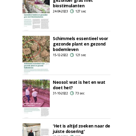
gezonder gras met
biostimulanten
24-04-2023
127 sec
Schimmels essentieel voor
gezonde plant en gezond
bodemleven
15-12-2022
121 sec
Neosol: wat is het en wat
doet het?
31-10-2022
73 sec
'Het is altijd zoeken naar de
juiste dosering'