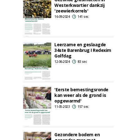
Westerkwartier dankzij
'zeewierkorrels'
16-09-2024
141 sec
Leerzame en geslaagde
34ste Barenbrug I Redexim
Golfdag
12-06-2024
83 sec
'Eerste bemestingsronde
kan weer als de grond is
opgewarmd'
11-05-2023
157 sec
Gezondere bodem en