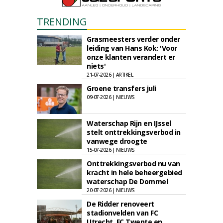
TRENDING
Grasmeesters verder onder
leiding van Hans Kok: 'Voor
onze klanten verandert er
niets'
21-07-2026 | ARTIKEL
Groene transfers juli
09-07-2026 | NIEUWS
Waterschap Rijn en IJssel
stelt onttrekkingsverbod in
vanwege droogte
15-07-2026 | NIEUWS
Onttrekkingsverbod nu van
kracht in hele beheergebied
waterschap De Dommel
20-07-2026 | NIEUWS
De Ridder renoveert
stadionvelden van FC
Utrecht, FC Twente en