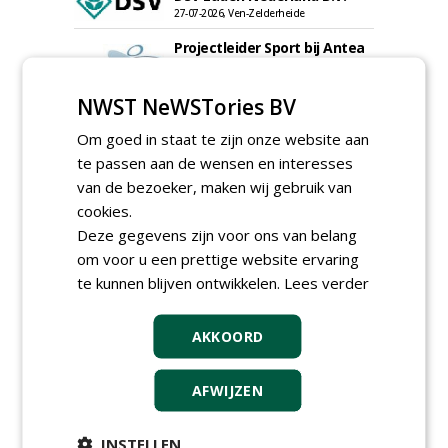
27-07-2026, Ven-Zelderheide
Projectleider Sport bij Antea
Realisatie
15-07-2026, Almere, Maastricht,
Oosterhout
NWST NeWSTories BV
Uitvoerder civiele techniek &
Om goed in staat te zijn onze website aan
sport bij Antea Realisatie
15-07-2026, Capelle a/d IJssel, Maastricht
te passen aan de wensen en interesses
van de bezoeker, maken wij gebruik van
Meewerkend Voorman
Sportvelden bij
cookies.
Werkorganisatie BUCH
Deze gegevens zijn voor ons van belang
09-07-2026, Castricum en Uitgeest
om voor u een prettige website ervaring
Groeiplaats specialist bij
te kunnen blijven ontwikkelen.
Lees verder
Boomtotaalzorg32-40 uur
30-07-2026, Schalkwijk
AKKOORD
Boominspecteur bij
Boomtotaalzorg24-40 uur
30-07-2026, Schalkwijk
AFWIJZEN
Hoofdgreenkeeper (m/v)
Golfbaan KralingenOosthoek
INSTELLEN