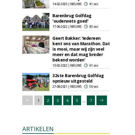
14-02-2023 | NIEUWS
41 sec
Barenbrug Golfdag
'ouderwets goed'
17-06-2022 | NIEUWS
83 sec
Geert Bakker: ‘Iedereen
kent ons van Marathon. Dat
is mooi, maar wij zijn veel
meer en dat mag breder
bekend worden’
10-02-2022 | NIEUWS
61 sec
32ste Barenbrug Golfdag
opnieuw uitgesteld
27-08-2021 | NIEUWS
56 sec
...
1
2
3
4
5
7
ARTIKELEN