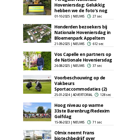
Hoveniersdag: Gelukkig
hebben we de foto's nog
01-10-2025 | NIEUWS
27 sec
Honderden bezoekers bij
Nationale Hoveniersdag in
Bloemenpark Appeltern
21-09-2025 | NIEUWS
612 sec
Vos Capelle en partners op
de Nationale Hoveniersdag
26-08-2025 | NIEUWS
37 sec
Voorbeschouwing op de
Vakbeurs
Sportaccommodaties (2)
25-01-2024 | ADVERTORIAL
128 sec
Hoog niveau op warme
33ste Barenbrug/Redexim
Golfdag
15-06-2023 | NIEUWS
71 sec
Olmix neemt Frans
biotechbedrijf over