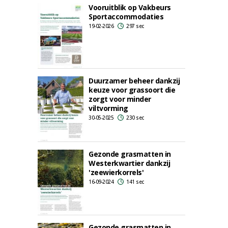
Vooruitblik op Vakbeurs
Sportaccommodaties
19-02-2026
297 sec
Duurzamer beheer dankzij
keuze voor grassoort die
zorgt voor minder
viltvorming
30-05-2025
230 sec
Gezonde grasmatten in
Westerkwartier dankzij
'zeewierkorrels'
16-09-2024
141 sec
Gezonde grasmatten in