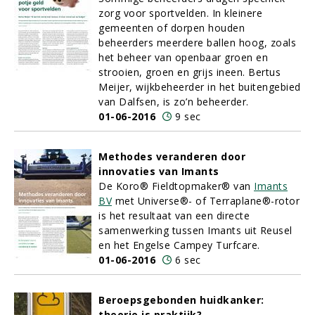
zorg voor sportvelden. In kleinere
gemeenten of dorpen houden
beheerders meerdere ballen hoog, zoals
het beheer van openbaar groen en
strooien, groen en grijs ineen. Bertus
Meijer, wijkbeheerder in het buitengebied
van Dalfsen, is zo’n beheerder.
01-06-2016
9 sec
Methodes veranderen door
innovaties van Imants
De Koro® Fieldtopmaker® van
Imants
BV
met Universe®- of Terraplane®-rotor
is het resultaat van een directe
samenwerking tussen Imants uit Reusel
en het Engelse Campey Turfcare.
01-06-2016
6 sec
Beroepsgebonden huidkanker:
theorie is praktijk?