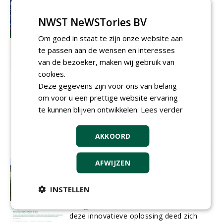
Iedereen kan voetballen op een mat
zoals die van Ronaldo
NWST NeWSTories BV
Een stevig hybride grasveld dat altijd
bespeelbaar is, intensief gebruikt kan
Om goed in staat te zijn onze website aan
worden en oogt, ruikt en voelt als
te passen aan de wensen en interesses
natuurgras. Dat is Mixto, een hybride
van de bezoeker, maken wij gebruik van
grassysteem uit Italië dat
AH Vrij
samen
cookies.
met Fieldturf Benelux op de markt
brengt. Als exclusieve dealer voor
Deze gegevens zijn voor ons van belang
Midden-Nederland biedt AH Vrij Groen,
om voor u een prettige website ervaring
Grond en Infra uit Wateringen deze mat
te kunnen blijven ontwikkelen.
Lees verder
als ideale oplossing voor intensief
gebruikte trapveldjes.
01-06-2016
AKKOORD
14 sec
AFWIJZEN
Uitloging is vlekje op SuperSub
De realisatie van twee kunstgrasvelden
op het trainingscomplex van AZ was
INSTELLEN
alleen mogelijk dankzij een dikke laag
lichtgewicht schuimbeton. Maar met
deze innovatieve oplossing deed zich