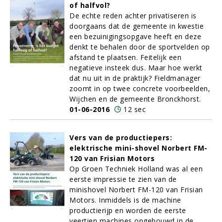
of halfvol?
De echte reden achter privatiseren is
doorgaans dat de gemeente in kwestie
een bezuinigingsopgave heeft en deze
denkt te behalen door de sportvelden op
afstand te plaatsen. Feitelijk een
negatieve insteek dus. Maar hoe werkt
dat nu uit in de praktijk? Fieldmanager
zoomt in op twee concrete voorbeelden,
Wijchen en de gemeente Bronckhorst.
01-06-2016
12 sec
Vers van de productiepers:
elektrische mini-shovel Norbert FM-
120 van Frisian Motors
Op Groen Techniek Holland was al een
eerste impressie te zien van de
minishovel Norbert FM-120 van Frisian
Motors. Inmiddels is de machine
productierijp en worden de eerste
veertien machines opgebouwd in de