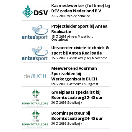
Kasmedewerker (fulltime) bij
DSV zaden Nederland B.V.
27-07-2026, Ven-Zelderheide
Projectleider Sport bij Antea
Realisatie
15-07-2026, Almere, Maastricht,
Oosterhout
Uitvoerder civiele techniek &
sport bij Antea Realisatie
15-07-2026, Capelle a/d IJssel, Maastricht
Meewerkend Voorman
Sportvelden bij
Werkorganisatie BUCH
09-07-2026, Castricum en Uitgeest
Groeiplaats specialist bij
Boomtotaalzorg32-40 uur
30-07-2026, Schalkwijk
Boominspecteur bij
Boomtotaalzorg24-40 uur
30-07-2026, Schalkwijk