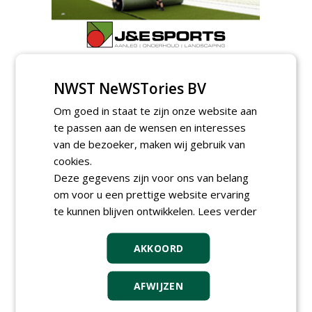
AGENDA
NWST NeWSTories BV
Klankbordsessies moeten
bijdragen aan uniform
Om goed in staat te zijn onze website aan
aanbesteden van duurzame
te passen aan de wensen en interesses
kunstgrasvelden
van de bezoeker, maken wij gebruik van
woensdag 23 september 2026
t/m dinsdag 29 september 2026
cookies.
Nationale Grasdag strijkt
Deze gegevens zijn voor ons van belang
neer in MAC³PARK Stadion
om voor u een prettige website ervaring
van PEC Zwolle
woensdag 18 november 2026
te kunnen blijven ontwikkelen.
Lees verder
Save the Date: Green Gala op
woensdag 2 december
AKKOORD
woensdag 2 december 2026
AFWIJZEN