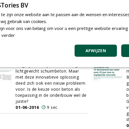
G
Tories BV
W
o
 te zijn onze website aan te passen aan de wensen en interesse
t
ij gebruik van cookies.
0
jn voor ons van belang om voor u een prettige website ervaring 
 verder
Uitloging is vlekje op SuperSub
T
De realisatie van twee
k
AFWIJZEN
kunstgrasvelden op het
i
trainingscomplex van AZ was alleen
I
mogelijk dankzij een dikke laag
G
lichtgewicht schuimbeton. Maar
m
met deze innovatieve oplossing
B
deed zich ook een nieuw probleem
g
voor. Is de keuze voor beton als
o
toepassing in de onderbouw wel de
b
juiste?
G
01-06-2016
9 sec
v
g
d
0