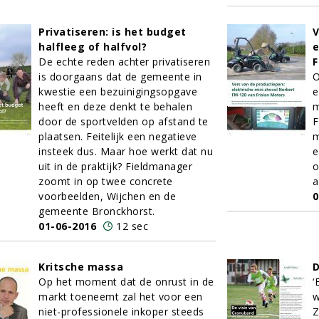
Privatiseren: is het budget
V
halfleeg of halfvol?
e
De echte reden achter privatiseren
F
is doorgaans dat de gemeente in
O
kwestie een bezuinigingsopgave
e
heeft en deze denkt te behalen
m
door de sportvelden op afstand te
F
plaatsen. Feitelijk een negatieve
m
insteek dus. Maar hoe werkt dat nu
e
uit in de praktijk? Fieldmanager
o
zoomt in op twee concrete
a
voorbeelden, Wijchen en de
0
gemeente Bronckhorst.
01-06-2016
12 sec
Kritsche massa
D
Op het moment dat de onrust in de
‘
markt toeneemt zal het voor een
w
niet-professionele inkoper steeds
Z