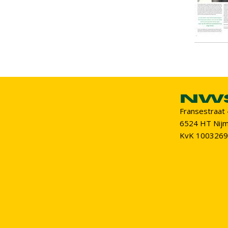
Fransestraat
6524 HT Nij
KvK 100326