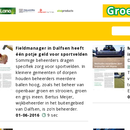
Fieldmanager in Dalfsen heeft
M
één potje geld voor sportvelden
i
Sommige beheerders dragen
D
specifiek zorg voor sportvelden. In
I
kleinere gemeenten of dorpen
T
houden beheerders meerdere
v
ballen hoog, zoals het beheer van
t
openbaar groen en strooien, groen
E
en grijs ineen. Bertus Meijer,
0
wijkbeheerder in het buitengebied
van Dalfsen, is zo’n beheerder.
01-06-2016
9 sec