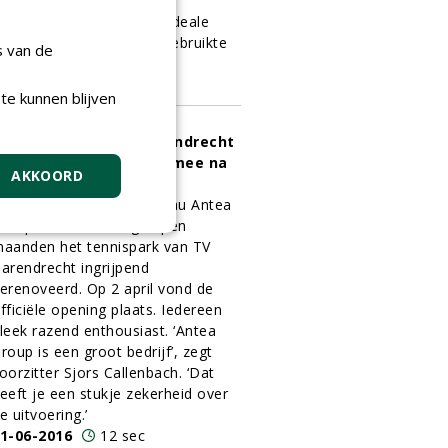
roen, Grond en Infra uit
ateringen deze mat als ideale
plossing voor intensief gebruikte
s van de
rapveldjes.
1-06-2016
14 sec
te kunnen blijven
ennispark van TV Barendrecht
an zeker weer 25 jaar mee na
AKKOORD
ngrijpende renovatie
ngenieurs- en adviesbureau Antea
roup heeft in de afgelopen
aanden het tennispark van TV
arendrecht ingrijpend
erenoveerd. Op 2 april vond de
fficiële opening plaats. Iedereen
leek razend enthousiast. ‘Antea
roup is een groot bedrijf’, zegt
oorzitter Sjors Callenbach. ‘Dat
eeft je een stukje zekerheid over
e uitvoering.’
1-06-2016
12 sec