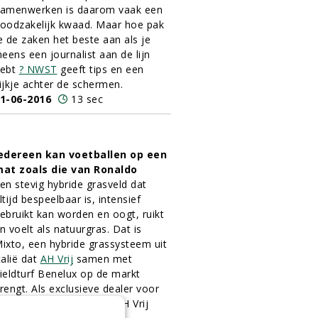
amenwerken is daarom vaak een
oodzakelijk kwaad. Maar hoe pak
e de zaken het beste aan als je
neens een journalist aan de lijn
ebt
? NWST
geeft tips en een
ijkje achter de schermen.
1-06-2016
13 sec
edereen kan voetballen op een
at zoals die van Ronaldo
en stevig hybride grasveld dat
ltijd bespeelbaar is, intensief
ebruikt kan worden en oogt, ruikt
n voelt als natuurgras. Dat is
ixto, een hybride grassysteem uit
talië dat
AH Vrij
samen met
ieldturf Benelux op de markt
rengt. Als exclusieve dealer voor
idden-Nederland biedt AH Vrij