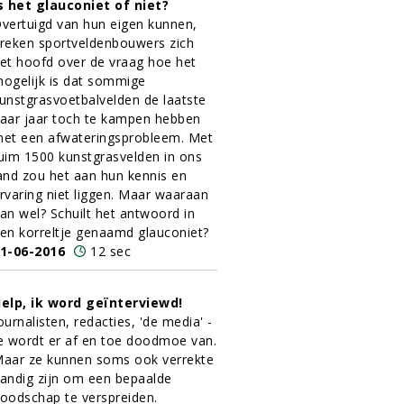
s het glauconiet of niet?
vertuigd van hun eigen kunnen,
reken sportveldenbouwers zich
et hoofd over de vraag hoe het
ogelijk is dat sommige
unstgrasvoetbalvelden de laatste
aar jaar toch te kampen hebben
et een afwateringsprobleem. Met
uim 1500 kunstgrasvelden in ons
and zou het aan hun kennis en
rvaring niet liggen. Maar waaraan
an wel? Schuilt het antwoord in
en korreltje genaamd glauconiet?
1-06-2016
12 sec
elp, ik word geïnterviewd!
ournalisten, redacties, 'de media' -
e wordt er af en toe doodmoe van.
aar ze kunnen soms ook verrekte
andig zijn om een bepaalde
oodschap te verspreiden.