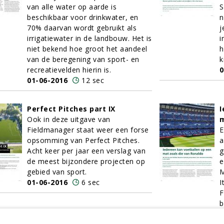
van alle water op aarde is
S
beschikbaar voor drinkwater, en
n
70% daarvan wordt gebruikt als
j
irrigatiewater in de landbouw. Het is
i
niet bekend hoe groot het aandeel
h
van de beregening van sport- en
k
recreatievelden hierin is.
0
01-06-2016
12 sec
Perfect Pitches part IX
I
Ook in deze uitgave van
m
Fieldmanager staat weer een forse
E
opsomming van Perfect Pitches.
a
Acht keer per jaar een verslag van
g
de meest bijzondere projecten op
e
gebied van sport.
M
01-06-2016
6 sec
I
F
b
M