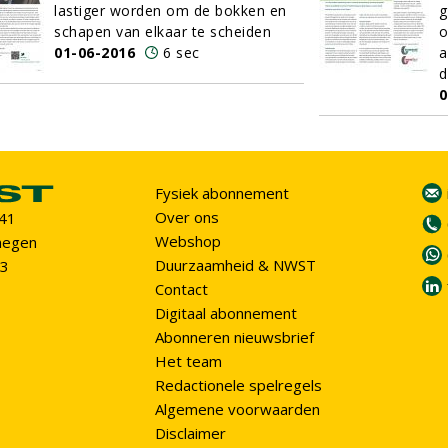
lastiger worden om de bokken en
g
schapen van elkaar te scheiden
o
01-06-2016
6 sec
a
d
0
Fysiek abonnement
Over ons
 41
Webshop
megen
Duurzaamheid & NWST
93
Contact
Digitaal abonnement
Abonneren nieuwsbrief
Het team
Redactionele spelregels
Algemene voorwaarden
Disclaimer