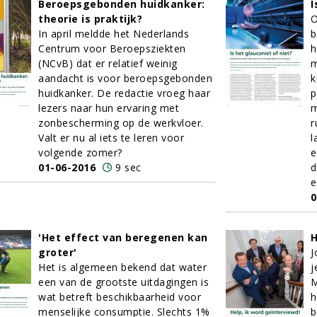
Beroepsgebonden huidkanker:
I
theorie is praktijk?
O
In april meldde het Nederlands
b
Centrum voor Beroepsziekten
h
(NCvB) dat er relatief weinig
m
aandacht is voor beroepsgebonden
k
huidkanker. De redactie vroeg haar
p
lezers naar hun ervaring met
m
zonbescherming op de werkvloer.
r
Valt er nu al iets te leren voor
l
volgende zomer?
e
01-06-2016
9 sec
d
e
0
'Het effect van beregenen kan
H
groter'
J
Het is algemeen bekend dat water
j
een van de grootste uitdagingen is
M
wat betreft beschikbaarheid voor
h
menselijke consumptie. Slechts 1%
b