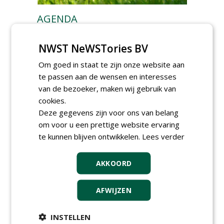
AGENDA
Klankbordsessies moeten
bijdragen aan uniform
NWST NeWSTories BV
aanbesteden van duurzame
kunstgrasvelden
Om goed in staat te zijn onze website aan
woensdag 23 september 2026
te passen aan de wensen en interesses
t/m dinsdag 29 september 2026
van de bezoeker, maken wij gebruik van
Nationale Grasdag strijkt
cookies.
neer in MAC³PARK Stadion
van PEC Zwolle
Deze gegevens zijn voor ons van belang
woensdag 18 november 2026
om voor u een prettige website ervaring
Save the Date: Green Gala op
te kunnen blijven ontwikkelen.
Lees verder
woensdag 2 december
woensdag 2 december 2026
AKKOORD
AFWIJZEN
INSTELLEN