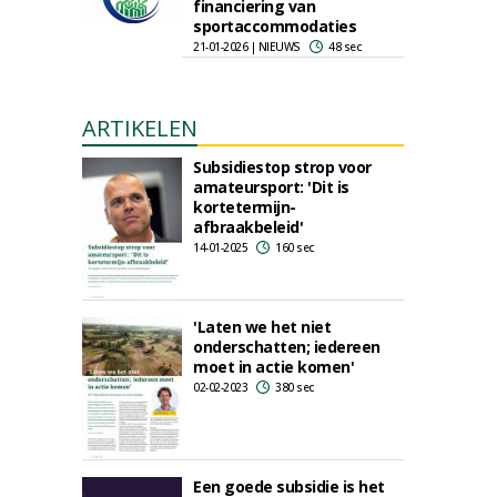
financiering van
sportaccommodaties
21-01-2026 | NIEUWS
48 sec
ARTIKELEN
Subsidiestop strop voor
amateursport: 'Dit is
kortetermijn-
afbraakbeleid'
14-01-2025
160 sec
'Laten we het niet
onderschatten; iedereen
moet in actie komen'
02-02-2023
380 sec
Een goede subsidie is het