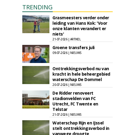
TRENDING
Grasmeesters verder onder
leiding van Hans Kok: 'Voor
onze klanten verandert er
niets'
21-07-2026 | ARTIKEL
Groene transfers juli
09-07-2026 | NIEUWS
Onttrekkingsverbod nu van
kracht in hele beheergebied
waterschap De Dommel
20-07-2026 | NIEUWS
De Ridder renoveert
stadionvelden van FC
Utrecht, FC Twente en
Telstar
21-07-2026 | NIEUWS
Waterschap Rijn en IJssel
stelt onttrekkingsverbod in
vanwege droogte