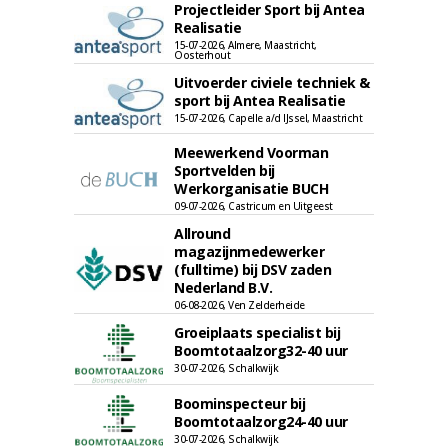
Projectleider Sport bij Antea
Realisatie
15-07-2026, Almere, Maastricht,
Oosterhout
Uitvoerder civiele techniek &
sport bij Antea Realisatie
15-07-2026, Capelle a/d IJssel, Maastricht
Meewerkend Voorman
Sportvelden bij
Werkorganisatie BUCH
09-07-2026, Castricum en Uitgeest
Allround
magazijnmedewerker
(fulltime) bij DSV zaden
Nederland B.V.
06-08-2026, Ven Zelderheide
Groeiplaats specialist bij
Boomtotaalzorg32-40 uur
30-07-2026, Schalkwijk
Boominspecteur bij
Boomtotaalzorg24-40 uur
30-07-2026, Schalkwijk