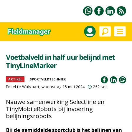
Voetbalveld in half uur belijnd met
TinyLineMarker
ARTIKEL
SPORTVELDTECHNIEK
Emiel te Walvaart
, woensdag 15 mei 2024
252 sec
Nauwe samenwerking Selectline en
TinyMobileRobots bij invoering
belijningsrobots
Bij de gemiddelde sportclub is het belijnen van