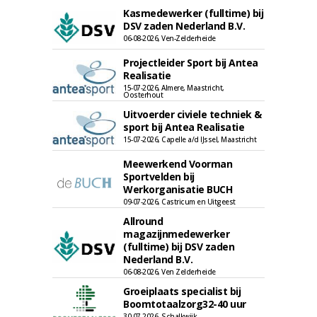
Kasmedewerker (fulltime) bij
DSV zaden Nederland B.V.
06-08-2026, Ven-Zelderheide
Projectleider Sport bij Antea
Realisatie
15-07-2026, Almere, Maastricht,
Oosterhout
Uitvoerder civiele techniek &
sport bij Antea Realisatie
15-07-2026, Capelle a/d IJssel, Maastricht
Meewerkend Voorman
Sportvelden bij
Werkorganisatie BUCH
09-07-2026, Castricum en Uitgeest
Allround
magazijnmedewerker
(fulltime) bij DSV zaden
Nederland B.V.
06-08-2026, Ven Zelderheide
Groeiplaats specialist bij
Boomtotaalzorg32-40 uur
30-07-2026, Schalkwijk