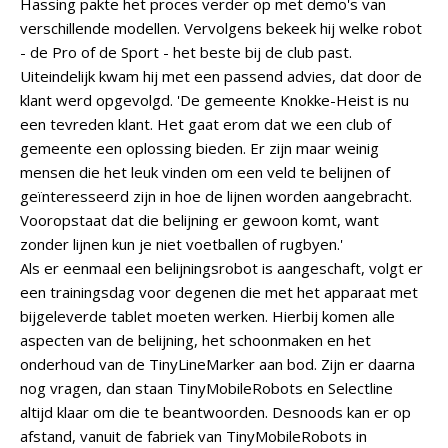
Hassing pakte het proces verder op met demo's van
verschillende modellen. Vervolgens bekeek hij welke robot
- de Pro of de Sport - het beste bij de club past.
Uiteindelijk kwam hij met een passend advies, dat door de
klant werd opgevolgd. 'De gemeente Knokke-Heist is nu
een tevreden klant. Het gaat erom dat we een club of
gemeente een oplossing bieden. Er zijn maar weinig
mensen die het leuk vinden om een veld te belijnen of
geïnteresseerd zijn in hoe de lijnen worden aangebracht.
Vooropstaat dat die belijning er gewoon komt, want
zonder lijnen kun je niet voetballen of rugbyen.'
Als er eenmaal een belijningsrobot is aangeschaft, volgt er
een trainingsdag voor degenen die met het apparaat met
bijgeleverde tablet moeten werken. Hierbij komen alle
aspecten van de belijning, het schoonmaken en het
onderhoud van de TinyLineMarker aan bod. Zijn er daarna
nog vragen, dan staan TinyMobileRobots en Selectline
altijd klaar om die te beantwoorden. Desnoods kan er op
afstand, vanuit de fabriek van TinyMobileRobots in