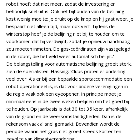
robot hoeft dat niet meer, zodat de investering er
behoorlijk snel uit is. Ook het bijhouden van de belijning
kost weinig moeite; je drukt op de knop en hij gaat weer. Je
bespaart niet alleen tijd, maar ook verf. Tijdens de
winterstop hoef je de belijning niet bij te houden om te
voorkomen dat hij verdwijnt, zodat je opnieuw handmatig
zou moeten inmeten. De gps-coördinaten zijn vastgelegd
in de robot, die het veld weer automatisch belijnt.'
De belangstelling voor automatische belijning groeit sterk,
zien de specialisten. Hassing: 'Clubs praten er onderling
veel over. Als er bij een bepaalde sportaccommodatie een
robot operationeel is, is dat voor andere verenigingen in
de regio vaak ook een eyeopener. In principe moet je
minimaal eens in de twee weken belijnen om het goed bij
te houden. Op jaarbasis is dat 30 tot 35 keer, afhankelijk
van de grond en de weersomstandigheden. Dan is de
rekensom vaak al snel gemaakt. Bovendien wordt de
periode waarin het gras niet groeit steeds korter ten
gevolge van klimaatverandering.'