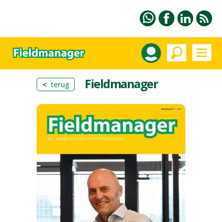
Fieldmanager
<
terug