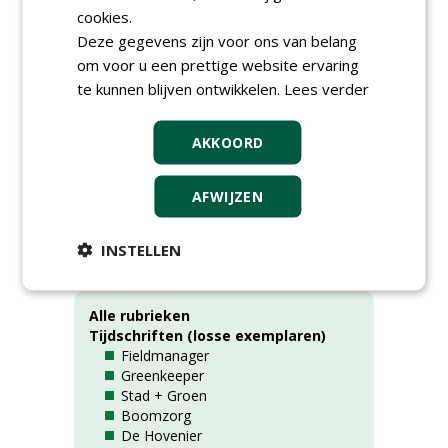
award-winnaars naar Zuid-Frankrijk,
cookies.
columns van de Fieldmanager of the Year
Deze gegevens zijn voor ons van belang
en de hoofdredacteur en nog veel en veel
om voor u een prettige website ervaring
meer. Veel leesplezier!
te kunnen blijven ontwikkelen.
Lees verder
Naam:
Fieldmanager
AKKOORD
Jaar:
2024
Nummer:
2
AFWIJZEN
Rubrieken
INSTELLEN
Alle rubrieken
Tijdschriften (losse exemplaren)
Fieldmanager
Greenkeeper
Stad + Groen
Boomzorg
De Hovenier