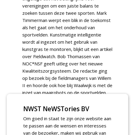
verenigingen om een juiste balans te
zoeken tussen deze twee sporten. Mark
Timmerman werpt een blik in de toekomst
als het gaat om het onderhoud van
sportvelden. Kunstmatige intelligentie
wordt al ingezet om het gebruik van
kunstgras te monitoren, blijkt uit een artikel
over Fieldwatch. Bob Thomassen van
NOC*NSF geeft uitleg over het nieuwe
Kwaliteitszorgsysteem. De redactie ging
op bezoek bij de fieldmanagers van Willem
II en hoorde ook hoe blij Waalwijk is met de
inzet van maairobots op de sportvelden.
De CEO van TenCate vindt dat de overstap
naar non-infill wel sneller kan en de Sport
NWST NeWSTories BV
Innovatiedagen informeren bezoekers
Om goed in staat te zijn onze website aan
over moderne onderhoudsmachines voor
te passen aan de wensen en interesses
sportvelden. Een verslag over de trip met
van de bezoeker, maken wij gebruik van