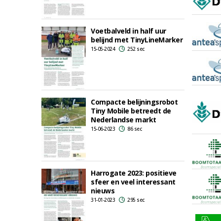
Voetbalveld in half uur
belijnd met TinyLineMarker
15-05-2024
252 sec
Compacte belijningsrobot
Tiny Mobile betreedt de
Nederlandse markt
15-06-2023
86 sec
Harrogate 2023: positieve
sfeer en veel interessant
nieuws
31-01-2023
295 sec