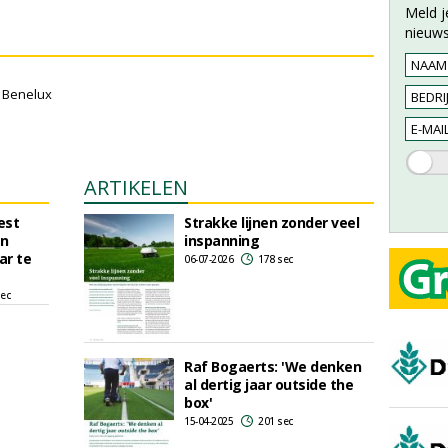
Meld j
nieuws
 Benelux
ARTIKELEN
est
Strakke lijnen zonder veel
in
inspanning
ar te
06-07-2026
178 sec
sec
Raf Bogaerts: 'We denken
al dertig jaar outside the
box'
15-04-2025
201 sec