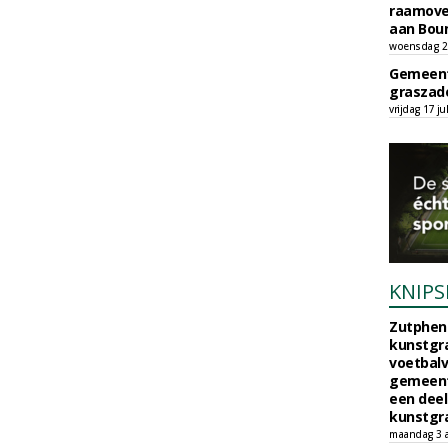
raamove
aan Bou
woensdag 29
Gemeent
graszade
vrijdag 17 ju
KNIPS
Zutphen 
kunstgra
voetbalv
gemeente
een deel
kunstgra
maandag 3 