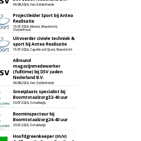
06-08-2026, Ven-Zelderheide
Projectleider Sport bij Antea
Realisatie
15-07-2026, Almere, Maastricht,
Oosterhout
Uitvoerder civiele techniek &
sport bij Antea Realisatie
15-07-2026, Capelle a/d IJssel, Maastricht
Allround
magazijnmedewerker
(fulltime) bij DSV zaden
Nederland B.V.
06-08-2026, Ven Zelderheide
Groeiplaats specialist bij
Boomtotaalzorg32-40 uur
30-07-2026, Schalkwijk
Boominspecteur bij
Boomtotaalzorg24-40 uur
30-07-2026, Schalkwijk
Hoofdgreenkeeper (m/v)