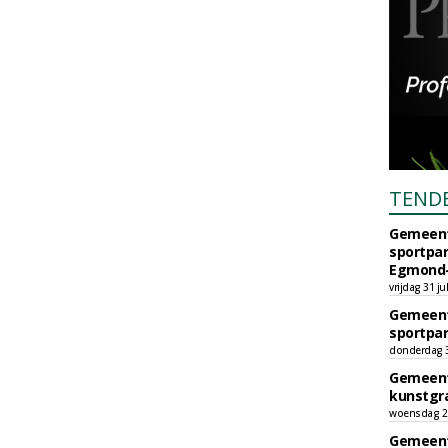
TEND
Gemeent
sportpar
Egmond-
vrijdag 31 ju
Gemeent
sportpar
donderdag 30
Gemeent
kunstgra
woensdag 29
Gemeent