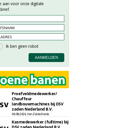
e aan voor onze digitale
brief.
Proefveldmedewerker/
Chauffeur
landbouwmachines bij DSV
zaden Nederland B.V.
06-08-2026, Ven-Zelderheide
Kasmedewerker (fulltime) bij
DSV zaden Nederland B.V.