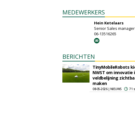
MEDEWERKERS
Hein Ketelaars
Senior Sales manager
06-13516265
BERICHTEN
TinyMobileRobots ki
NWST om innovatie 
veldbelijning zichtba
maken
08-05-2026 | NIEUWS
71 