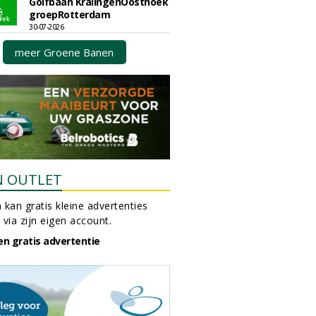
Golfbaan KralingenOosthoek
groepRotterdam
30-07-2026
meer Groene Banen
N OUTLET
 kan gratis kleine advertenties
 via zijn eigen account.
en gratis advertentie