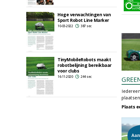
Hoge verwachtingen van
Sport Robot Line Marker
10-03-2022
387 sec
TinyMobileRobots maakt
robotbelijning bereikbaar
voor clubs
16-11-2020
244 sec
GREE
Iedereen
plaatsen
Plaats e