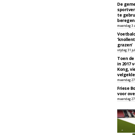
De geme
sportver
te gebru
beregen
maandag 3 
Voetbalc
‘knollent
grazen’
vrijdag 31 ju
Toen de 
in 2017 
Kong, vi
velgekle
maandag 27 
Friese B
voor ove
maandag 27 