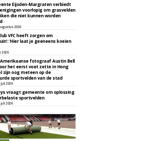
ente Eijsden-Margraten verbiedt
enigingen voorlopig om grasvelden
iken die niet kunnen worden
d
augustus 2026
lub VFC heeft zorgen om
uin’: ‘Hier laat je geeneens koeien
li 2026
Amerikaanse fotograaf Austin Bell
voor het eerst voet zette in Hong
el zijn oog meteen op de
urde sportvelden van de stad
juli 2026
oys vraagt gemeente om oplossing
rbelaste sportvelden
juli 2026