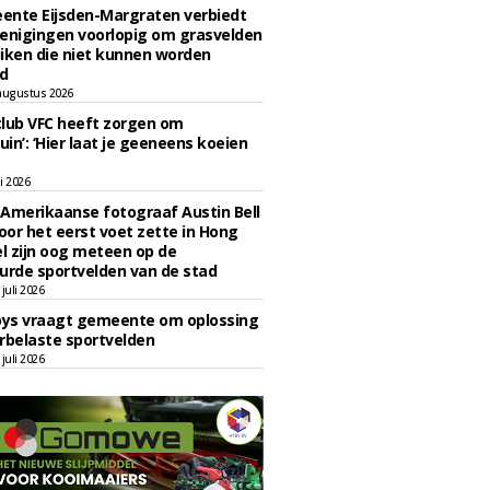
ente Eijsden-Margraten verbiedt
enigingen voorlopig om grasvelden
iken die niet kunnen worden
d
augustus 2026
lub VFC heeft zorgen om
uin’: ‘Hier laat je geeneens koeien
li 2026
Amerikaanse fotograaf Austin Bell
voor het eerst voet zette in Hong
el zijn oog meteen op de
urde sportvelden van de stad
juli 2026
oys vraagt gemeente om oplossing
rbelaste sportvelden
juli 2026