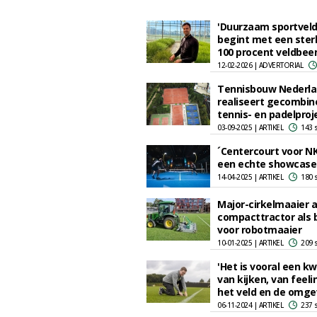
'Duurzaam sportvel
begint met een sterk
100 procent veldbee
12-02-2026 | ADVERTORIAL
Tennisbouw Nederl
realiseert gecombin
tennis- en padelproj
03-09-2025 | ARTIKEL
143 
´Centercourt voor N
een echte showcase
14-04-2025 | ARTIKEL
180 
Major-cirkelmaaier 
compacttractor als 
voor robotmaaier
10-01-2025 | ARTIKEL
209 
'Het is vooral een k
van kijken, van feel
het veld en de omge
06-11-2024 | ARTIKEL
237 