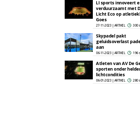
LI sports innoveert 
verduurzaamt met D
Licht Eco op atletiek
Goes
27-11-2023 | ARTIKEL
300 
Skypadel pakt
geluidsoverlast pad
aan
06-11-2023 | ARTIKEL
196 
Atleten van AV De 
sporten onder helde
lichtcondities
06-01-2023 | ARTIKEL
280 