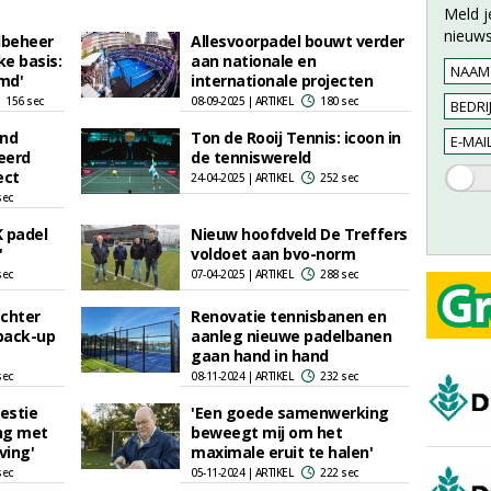
Meld j
nieuws
dbeheer
Allesvoorpadel bouwt verder
e basis:
aan nationale en
md'
internationale projecten
156 sec
08-09-2025 | ARTIKEL
180 sec
and
Ton de Rooij Tennis: icoon in
eerd
de tenniswereld
ect
24-04-2025 | ARTIKEL
252 sec
sec
K padel
Nieuw hoofdveld De Treffers
'
voldoet aan bvo-norm
sec
07-04-2025 | ARTIKEL
288 sec
achter
Renovatie tennisbanen en
back-up
aanleg nieuwe padelbanen
gaan hand in hand
sec
08-11-2024 | ARTIKEL
232 sec
westie
'Een goede samenwerking
ing met
beweegt mij om het
ving'
maximale eruit te halen'
sec
05-11-2024 | ARTIKEL
222 sec