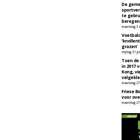
De geme
sportver
te gebru
beregen
maandag 3 
Voetbalc
‘knollent
grazen’
vrijdag 31 ju
Toen de 
in 2017 
Kong, vi
velgekle
maandag 27 
Friese B
voor ove
maandag 27 