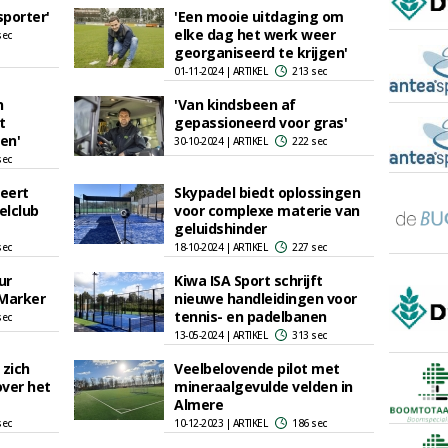
sporter'
'Een mooie uitdaging om
elke dag het werk weer
sec
georganiseerd te krijgen'
01-11-2024 | ARTIKEL
213 sec
n
'Van kindsbeen af
t
gepassioneerd voor gras'
en'
30-10-2024 | ARTIKEL
222 sec
sec
seert
Skypadel biedt oplossingen
elclub
voor complexe materie van
geluidshinder
sec
18-10-2024 | ARTIKEL
227 sec
ur
Kiwa ISA Sport schrijft
eMarker
nieuwe handleidingen voor
tennis- en padelbanen
sec
13-05-2024 | ARTIKEL
313 sec
 zich
Veelbelovende pilot met
over het
mineraalgevulde velden in
Almere
sec
10-12-2023 | ARTIKEL
186 sec