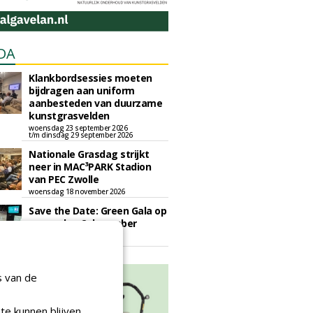
DA
Klankbordsessies moeten
bijdragen aan uniform
aanbesteden van duurzame
kunstgrasvelden
woensdag 23 september 2026
t/m dinsdag 29 september 2026
Nationale Grasdag strijkt
neer in MAC³PARK Stadion
van PEC Zwolle
woensdag 18 november 2026
Save the Date: Green Gala op
woensdag 2 december
woensdag 2 december 2026
s van de
te kunnen blijven