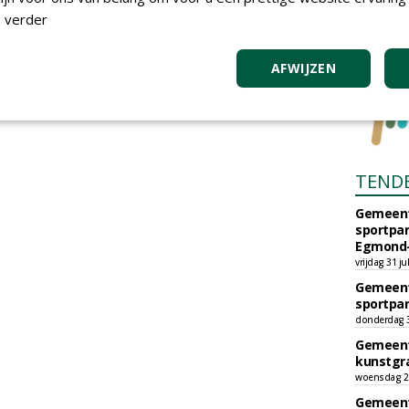
 verder
AFWIJZEN
TEND
Gemeent
sportpar
Egmond-
vrijdag 31 ju
Gemeent
sportpar
donderdag 30
Gemeent
kunstgra
woensdag 29
Gemeent