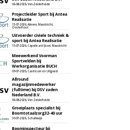
06-08-2026, Ven-Zelderheide
Projectleider Sport bij Antea
Realisatie
15-07-2026, Almere, Maastricht,
Oosterhout
Uitvoerder civiele techniek &
sport bij Antea Realisatie
15-07-2026, Capelle a/d IJssel, Maastricht
Meewerkend Voorman
Sportvelden bij
Werkorganisatie BUCH
09-07-2026, Castricum en Uitgeest
Allround
magazijnmedewerker
(fulltime) bij DSV zaden
Nederland B.V.
06-08-2026, Ven Zelderheide
Groeiplaats specialist bij
Boomtotaalzorg32-40 uur
30-07-2026, Schalkwijk
Boominspecteur bij