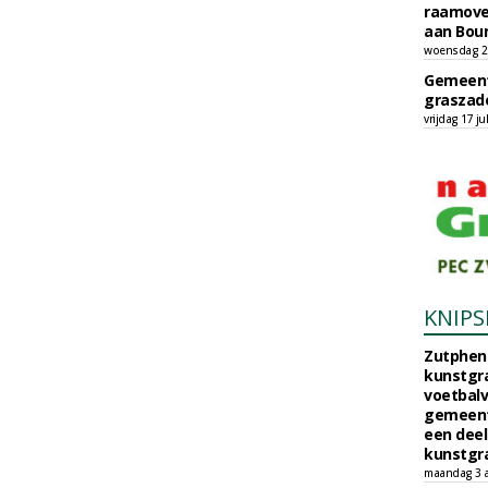
raamove
aan Bou
woensdag 29
Gemeent
graszade
vrijdag 17 ju
KNIPS
Zutphen 
kunstgra
voetbalv
gemeente
een deel
kunstgra
maandag 3 