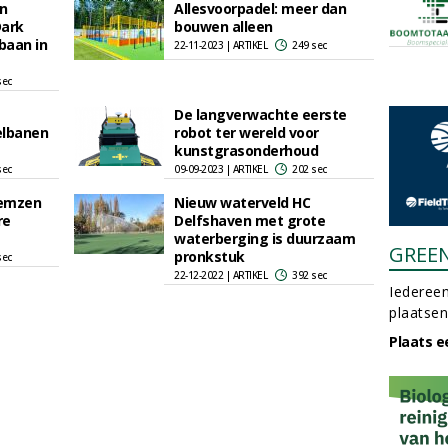
en
Allesvoorpadel: meer dan
ark
bouwen alleen
baan in
22-11-2023 | ARTIKEL
249 sec
sec
De langverwachte eerste
elbanen
robot ter wereld voor
kunstgrasonderhoud
sec
09-09-2023 | ARTIKEL
202 sec
Gemzen
Nieuw waterveld HC
re
Delfshaven met grote
waterberging is duurzaam
GREE
pronkstuk
sec
22-12-2022 | ARTIKEL
392 sec
Iedereen
plaatsen
Plaats e