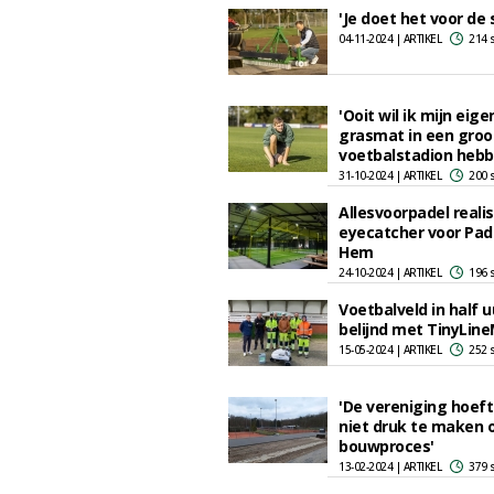
'Je doet het voor de 
04-11-2024 | ARTIKEL
214 
'Ooit wil ik mijn eige
grasmat in een groo
voetbalstadion hebb
31-10-2024 | ARTIKEL
200 
Allesvoorpadel reali
eyecatcher voor Pad
Hem
24-10-2024 | ARTIKEL
196 
Voetbalveld in half u
belijnd met TinyLin
15-05-2024 | ARTIKEL
252 
'De vereniging hoeft
niet druk te maken 
bouwproces'
13-02-2024 | ARTIKEL
379 