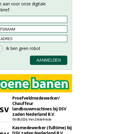
e aan voor onze digitale
brief.
Proefveldmedewerker/
Chauffeur
landbouwmachines bij DSV
zaden Nederland B.V.
06-08-2026, Ven-Zelderheide
Kasmedewerker (fulltime) bij
DSV zaden Nederland B.V.