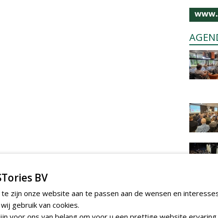
AGEN
Tories BV
 te zijn onze website aan te passen aan de wensen en interesse
ij gebruik van cookies.
jn voor ons van belang om voor u een prettige website ervaring 