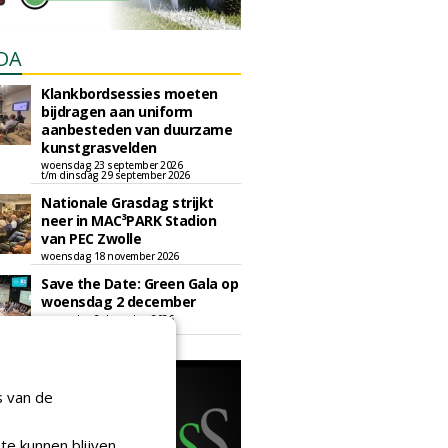
DA
Klankbordsessies moeten
bijdragen aan uniform
aanbesteden van duurzame
kunstgrasvelden
woensdag 23 september 2026
t/m dinsdag 29 september 2026
Nationale Grasdag strijkt
neer in MAC³PARK Stadion
van PEC Zwolle
woensdag 18 november 2026
Save the Date: Green Gala op
woensdag 2 december
woensdag 2 december 2026
s van de
te kunnen blijven