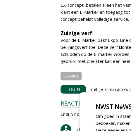
EX-concept, betalen alleen het va
klant een E-Marker en toegang tot
concept behelst volledige service
Zuinige verf
Voor de E-Marker past Expo-Line 
belijningsverf toe. Deze verf klon
schudden op de E-marker worden ge
gebruik: met drie liter kan een heel
Expoline
LOGIN
met je e-mailadres o
REACTIES
NWST NeWS
Er zijn nog geen reacties.
Om goed in staat
bezoeker, maken w
download artikel
Deze gegevens zi