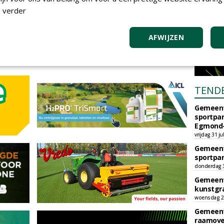
 verder
AFWIJZEN
TEND
Gemeent
sportpar
Egmond-
vrijdag 31 ju
Gemeent
sportpar
donderdag 30
Gemeent
kunstgra
woensdag 29
Gemeent
raamove