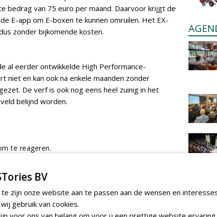
ste bedrag van 75 euro per maand. Daarvoor krijgt de
 de E-app om E-boxen te kunnen omruilen. Het EX-
AGEN
, dus zonder bijkomende kosten.
de al eerder ontwikkelde High Performance-
tert niet en kan ook na enkele maanden zonder
zet. De verf is ook nog eens heel zuinig in het
 veld belijnd worden.
m te reageren.
Tories BV
 te zijn onze website aan te passen aan de wensen en interesse
ij gebruik van cookies.
jn voor ons van belang om voor u een prettige website ervaring 