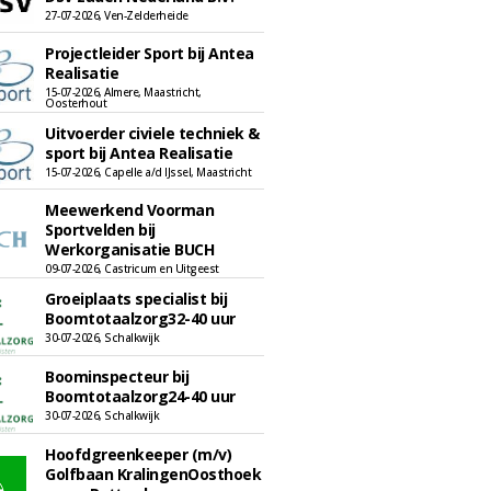
27-07-2026, Ven-Zelderheide
Projectleider Sport bij Antea
Realisatie
15-07-2026, Almere, Maastricht,
Oosterhout
Uitvoerder civiele techniek &
sport bij Antea Realisatie
15-07-2026, Capelle a/d IJssel, Maastricht
Meewerkend Voorman
Sportvelden bij
Werkorganisatie BUCH
09-07-2026, Castricum en Uitgeest
Groeiplaats specialist bij
Boomtotaalzorg32-40 uur
30-07-2026, Schalkwijk
Boominspecteur bij
Boomtotaalzorg24-40 uur
30-07-2026, Schalkwijk
Hoofdgreenkeeper (m/v)
Golfbaan KralingenOosthoek