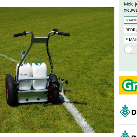
Meld j
nieuws