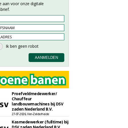
e aan voor onze digitale
brief.
Proefveldmedewerker/
Chauffeur
landbouwmachines bij DSV
zaden Nederland B.V.
27-07-2026, Ven-Zelderheide
Kasmedewerker (fulltime) bij
DSV zaden Nederland B.V.