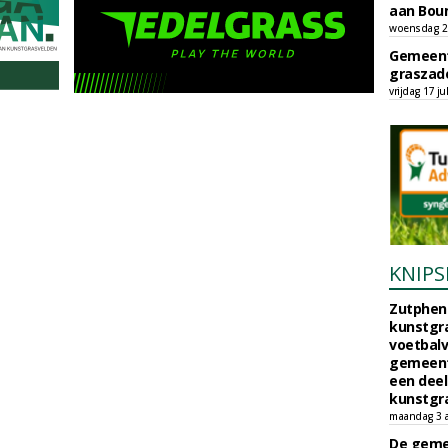
aan Bou
woensdag 29
Gemeent
graszade
vrijdag 17 ju
KNIPS
Zutphen 
kunstgra
voetbalv
gemeente
een deel
kunstgra
maandag 3 
De geme