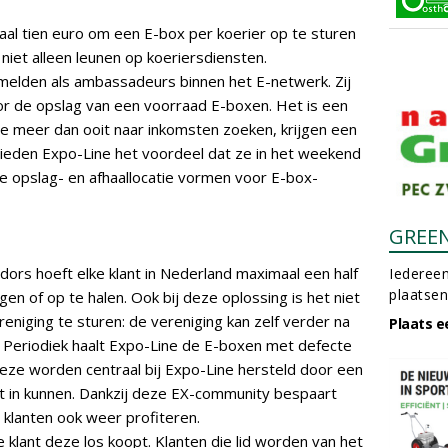
aal tien euro om een E-box per koerier op te sturen
niet alleen leunen op koeriersdiensten.
melden als ambassadeurs binnen het E-netwerk. Zij
r de opslag van een voorraad E-boxen. Het is een
die meer dan ooit naar inkomsten zoeken, krijgen een
ieden Expo-Line het voordeel dat ze in het weekend
kte opslag- en afhaallocatie vormen voor E-box-
GREE
ors hoeft elke klant in Nederland maximaal een half
Iedereen
plaatsen
en of op te halen. Ook bij deze oplossing is het niet
niging te sturen: de vereniging kan zelf verder na
Plaats e
 Periodiek haalt Expo-Line de E-boxen met defecte
eze worden centraal bij Expo-Line hersteld door een
t in kunnen. Dankzij deze EX-community bespaart
 klanten ook weer profiteren.
 klant deze los koopt. Klanten die lid worden van het