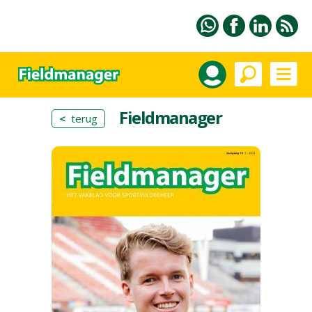
Fieldmanager
<
terug