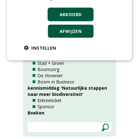
AKKOORD
Rubrieken
AFWIJZEN
Alle rubrieken
Tijdschriften (losse exemplaren)
INSTELLEN
Fieldmanager
Greenkeeper
Stad + Groen
Boomzorg
De Hovenier
Boom in Business
kennismiddag 'Natuurlijke stappen
naar meer biodiversiteit'
Entreeticket
Sponsor
Boeken