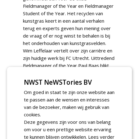
Fieldmanager of the Year en Fieldmanager
Student of the Year. Het recyclen van
kunstgras keert in een aantal verhalen
terug en experts geven hun mening over
de vraag of er nog winst te behalen is bij
het onderhouden van kunstgrasvelden.
Wim Leffelaar vertelt over zijn carrière en
zijn huidige werk bij FC Utrecht. Uittredend
Fieldmanager of the Year Paul Baas blikt
terug op het afgelopen jaar, een uitgebreid
verslag van de vrijwilligersdag van
NWST NeWSTories BV
Grootgroener en nog heel veel andere
Om goed in staat te zijn onze website aan
interessante verhalen in deze uitgave. Veel
te passen aan de wensen en interesses
leesplezier!
van de bezoeker, maken wij gebruik van
cookies.
Naam:
Fieldmanager
Deze gegevens zijn voor ons van belang
Jaar:
2023
om voor u een prettige website ervaring
Nummer:
5
te kunnen blijven ontwikkelen.
Lees verder