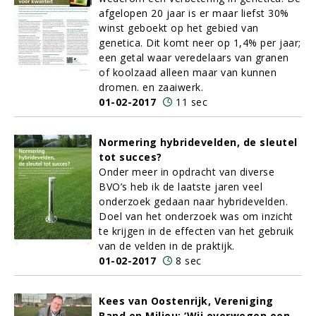
afgelopen 20 jaar is er maar liefst 30%
winst geboekt op het gebied van
genetica. Dit komt neer op 1,4% per jaar;
een getal waar veredelaars van granen
of koolzaad alleen maar van kunnen
dromen. en zaaiwerk.
01-02-2017
11 sec
Normering hybridevelden, de sleutel
tot succes?
Onder meer in opdracht van diverse
BVO’s heb ik de laatste jaren veel
onderzoek gedaan naar hybridevelden.
Doel van het onderzoek was om inzicht
te krijgen in de effecten van het gebruik
van de velden in de praktijk.
01-02-2017
8 sec
Kees van Oostenrijk, Vereniging
Band en Milieu: ‘Wij overwegen een