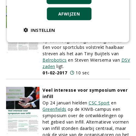
Nieuw concept brengt sportbeleving
AFWIJZEN
terug naar de natuur
Het klinkt menige sportvereniging als
muziek in de oren: de garantie om
INSTELLEN
minstens de komende vijf jaar te spelen
op een hoogwaardige natuurgrasmat.
Een voor sportclubs volstrekt haalbaar
streven als het aan Tiny Buijtels van
Belrobotics
en Steven Wiersema van
DSV
zaden
ligt.
01-02-2017
10 sec
Veel interesse voor symposium over
infill
Op 24 januari hielden
CSC Sport
en
Greenfields
op de KNVB-campus een
symposium over de ontwikkelingen op
het gebied van Infill. Alternatieve vormen
van infill stonden daarbij centraal, maar
ook de visie van de organisatoren op het