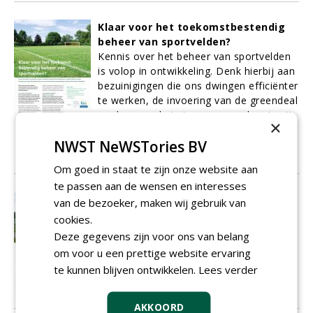
Klaar voor het toekomstbestendig
beheer van sportvelden?
Kennis over het beheer van sportvelden
is volop in ontwikkeling. Denk hierbij aan
bezuinigingen die ons dwingen efficiënter
te werken, de invoering van de greendeal
en daarmee het streven naar chemievrij
×
beheer én de ontwikkelingen rondom
NWST NeWSTories BV
GPS (sensoring) en precisiebeheer.
01-02-2017
9 sec
Om goed in staat te zijn onze website aan
te passen aan de wensen en interesses
Hybride, maar toch ook níét
van de bezoeker, maken wij gebruik van
De term hybride roept al snel het beeld
cookies.
op van een mat waarbij de kunstvezels
Deze gegevens zijn voor ons van belang
net als de natuurgrassprieten boven de
om voor u een prettige website ervaring
grond uitsteken.
te kunnen blijven ontwikkelen.
Lees verder
01-02-2017
5 sec
AKKOORD