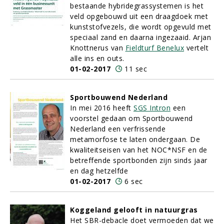
bestaande hybridegrassystemen is het
veld opgebouwd uit een draagdoek met
kunststofvezels, die wordt opgevuld met
speciaal zand en daarna ingezaaid. Arjan
Knottnerus van
Fieldturf Benelux
vertelt
alle ins en outs.
01-02-2017
11 sec
Sportbouwend Nederland
In mei 2016 heeft
SGS Intron
een
voorstel gedaan om Sportbouwend
Nederland een verfrissende
metamorfose te laten ondergaan. De
kwaliteitseisen van het NOC*NSF en de
betreffende sportbonden zijn sinds jaar
en dag hetzelfde
01-02-2017
6 sec
Koggeland gelooft in natuurgras
Het SBR-debacle doet vermoeden dat we