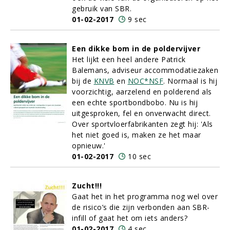
gebruik van SBR.
01-02-2017
9 sec
Een dikke bom in de poldervijver
Het lijkt een heel andere Patrick
Balemans, adviseur accommodatiezaken
bij de
KNVB
en
NOC*NSF
. Normaal is hij
voorzichtig, aarzelend en polderend als
een echte sportbondbobo. Nu is hij
uitgesproken, fel en onverwacht direct.
Over sportvloerfabrikanten zegt hij: 'Als
het niet goed is, maken ze het maar
opnieuw.'
01-02-2017
10 sec
Zucht!!!
Gaat het in het programma nog wel over
de risico’s die zijn verbonden aan SBR-
infill of gaat het om iets anders?
01-02-2017
4 sec