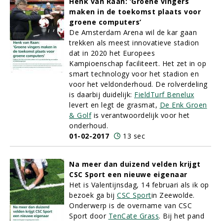
Henk van Raan: ‘Groene vingers
maken in de toekomst plaats voor
groene computers’
De Amsterdam Arena wil de kar gaan
trekken als meest innovatieve stadion
dat in 2020 het Europees
Kampioenschap faciliteert. Het zet in op
smart technology voor het stadion en
voor het veldonderhoud. De rolverdeling
is daarbij duidelijk:
FieldTurf Benelux
levert en legt de grasmat,
De Enk Groen
& Golf
is verantwoordelijk voor het
onderhoud.
01-02-2017
13 sec
Na meer dan duizend velden krijgt
CSC Sport een nieuwe eigenaar
Het is Valentijnsdag, 14 februari als ik op
bezoek ga bij
CSC Sport
in Zeewolde.
Onderwerp is de overname van CSC
Sport door
TenCate Grass
. Bij het pand