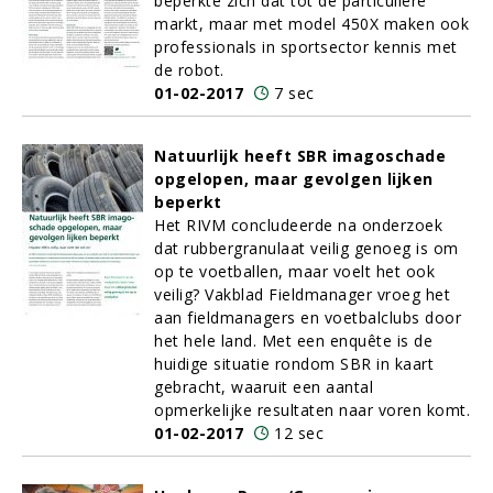
beperkte zich dat tot de particuliere
markt, maar met model 450X maken ook
professionals in sportsector kennis met
de robot.
01-02-2017
7 sec
Natuurlijk heeft SBR imagoschade
opgelopen, maar gevolgen lijken
beperkt
Het RIVM concludeerde na onderzoek
dat rubbergranulaat veilig genoeg is om
op te voetballen, maar voelt het ook
veilig? Vakblad Fieldmanager vroeg het
aan fieldmanagers en voetbalclubs door
het hele land. Met een enquête is de
huidige situatie rondom SBR in kaart
gebracht, waaruit een aantal
opmerkelijke resultaten naar voren komt.
01-02-2017
12 sec