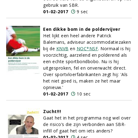
gebruik van SBR.
01-02-2017
9 sec
Een dikke bom in de poldervijver
Het lijkt een heel andere Patrick
Balemans, adviseur accommodatiezaken
bij de
KNVB
en
NOC*NSF
. Normaal is hij
voorzichtig, aarzelend en polderend als
een echte sportbondbobo. Nu is hij
uitgesproken, fel en onverwacht direct.
Over sportvloerfabrikanten zegt hij: 'Als
het niet goed is, maken ze het maar
opnieuw.'
01-02-2017
10 sec
Zucht!!!
Gaat het in het programma nog wel over
de risico’s die zijn verbonden aan SBR-
infill of gaat het om iets anders?
01-02-2017
4 sec