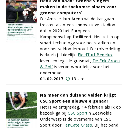
Henk van Raan: ‘Groene vingers
maken in de toekomst plaats voor
groene computers’
De Amsterdam Arena wil de kar gaan
trekken als meest innovatieve stadion
dat in 2020 het Europees
Kampioenschap faciliteert. Het zet in op
smart technology voor het stadion en
voor het veldonderhoud. De rolverdeling
is daarbij duidelijk:
FieldTurf Benelux
levert en legt de grasmat,
De Enk Groen
& Golf
is verantwoordelijk voor het
onderhoud.
01-02-2017
13 sec
Na meer dan duizend velden krijgt
CSC Sport een nieuwe eigenaar
Het is Valentijnsdag, 14 februari als ik op
bezoek ga bij
CSC Sport
in Zeewolde.
Onderwerp is de overname van CSC
Sport door
TenCate Grass
. Bij het pand