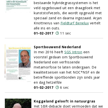
bestaande hybridegrassystemen is het
veld opgebouwd uit een draagdoek met
kunststofvezels, die wordt opgevuld met
speciaal zand en daarna ingezaaid. Arjan
Knottnerus van
Fieldturf Benelux
vertelt
alle ins en outs.
01-02-2017
11 sec
Sportbouwend Nederland
In mei 2016 heeft
SGS Intron
een
voorstel gedaan om Sportbouwend
Nederland een verfrissende
metamorfose te laten ondergaan. De
kwaliteitseisen van het NOC*NSF en de
betreffende sportbonden zijn sinds jaar
en dag hetzelfde
01-02-2017
6 sec
Koggeland gelooft in natuurgras
Het SBR-debacle doet vermoeden dat we