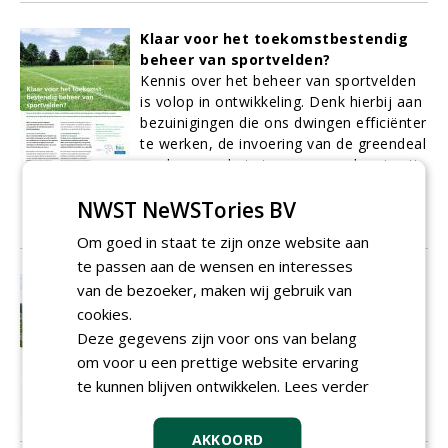
Klaar voor het toekomstbestendig
beheer van sportvelden?
Kennis over het beheer van sportvelden
is volop in ontwikkeling. Denk hierbij aan
bezuinigingen die ons dwingen efficiënter
te werken, de invoering van de greendeal
en daarmee het streven naar chemievrij
beheer én de ontwikkelingen rondom
NWST NeWSTories BV
GPS (sensoring) en precisiebeheer.
01-02-2017
9 sec
Om goed in staat te zijn onze website aan
te passen aan de wensen en interesses
Hybride, maar toch ook níét
van de bezoeker, maken wij gebruik van
De term hybride roept al snel het beeld
cookies.
op van een mat waarbij de kunstvezels
Deze gegevens zijn voor ons van belang
net als de natuurgrassprieten boven de
om voor u een prettige website ervaring
grond uitsteken.
te kunnen blijven ontwikkelen.
Lees verder
01-02-2017
5 sec
AKKOORD