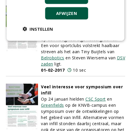
Nieuw concept brengt sportbeleving
AFWIJZEN
terug naar de natuur
Het klinkt menige sportvereniging als
muziek in de oren: de garantie om
INSTELLEN
minstens de komende vijf jaar te spelen
op een hoogwaardige natuurgrasmat.
Een voor sportclubs volstrekt haalbaar
streven als het aan Tiny Buijtels van
Belrobotics
en Steven Wiersema van
DSV
zaden
ligt.
01-02-2017
10 sec
Veel interesse voor symposium over
infill
Op 24 januari hielden
CSC Sport
en
Greenfields
op de KNVB-campus een
symposium over de ontwikkelingen op
het gebied van Infill. Alternatieve vormen
van infill stonden daarbij centraal, maar
ook de visie van de organisatoren op het