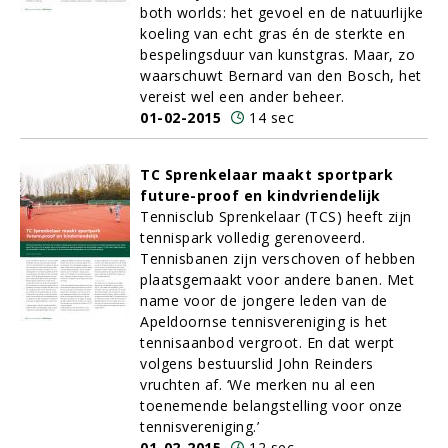
both worlds: het gevoel en de natuurlijke
koeling van echt gras én de sterkte en
bespelingsduur van kunstgras. Maar, zo
waarschuwt Bernard van den Bosch, het
vereist wel een ander beheer.
01-02-2015
14 sec
TC Sprenkelaar maakt sportpark
future-proof en kindvriendelijk
Tennisclub Sprenkelaar (TCS) heeft zijn
tennispark volledig gerenoveerd.
Tennisbanen zijn verschoven of hebben
plaatsgemaakt voor andere banen. Met
name voor de jongere leden van de
Apeldoornse tennisvereniging is het
tennisaanbod vergroot. En dat werpt
volgens bestuurslid John Reinders
vruchten af. ‘We merken nu al een
toenemende belangstelling voor onze
tennisvereniging.’
01-02-2015
12 sec