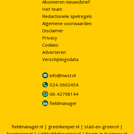
Abonneren nieuwsbrief
Het team
Redactionele spelregels
Algemene voorwaarden
Disclaimer
Privacy
Cookies
Adverteren
Verschijningsdata
info@nwst.nl
024-3602454
06-42798144
fieldmanager
fieldmanager.nl
|
greenkeeper.nl
|
stad-en-groen.nl
|
boomzorg.nl
|
vakbladdehovenier.nl
|
boom-in-business.nl