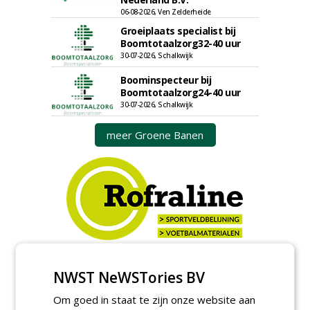
06-08-2026, Ven Zelderheide
Groeiplaats specialist bij
Boomtotaalzorg32-40 uur
30-07-2026, Schalkwijk
Boominspecteur bij
Boomtotaalzorg24-40 uur
30-07-2026, Schalkwijk
meer Groene Banen
GREEN OUTLET
NWST NeWSTories BV
Iedereen kan gratis kleine advertenties
Om goed in staat te zijn onze website aan
plaatsen via zijn eigen account.