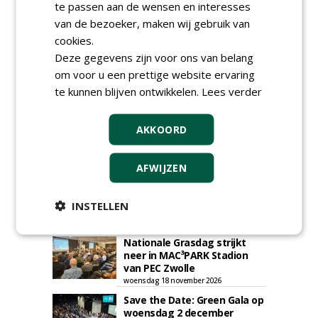
te passen aan de wensen en interesses
Plaats een gratis advertentie
van de bezoeker, maken wij gebruik van
cookies.
Deze gegevens zijn voor ons van belang
om voor u een prettige website ervaring
te kunnen blijven ontwikkelen.
Lees verder
AKKOORD
AGENDA
Klankbordsessies moeten
AFWIJZEN
bijdragen aan uniform
aanbesteden van duurzame
kunstgrasvelden
INSTELLEN
woensdag 23 september 2026
t/m dinsdag 29 september 2026
Nationale Grasdag strijkt
neer in MAC³PARK Stadion
van PEC Zwolle
woensdag 18 november 2026
Save the Date: Green Gala op
woensdag 2 december