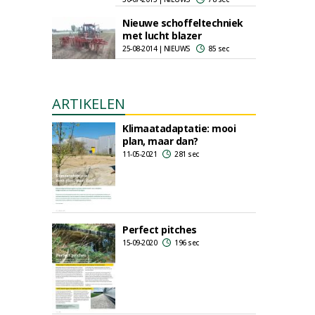
Nieuwe schoffeltechniek
met lucht blazer
25-08-2014 | NIEUWS
85 sec
ARTIKELEN
Klimaatadaptatie: mooi
plan, maar dan?
11-05-2021
281 sec
Perfect pitches
15-09-2020
196 sec