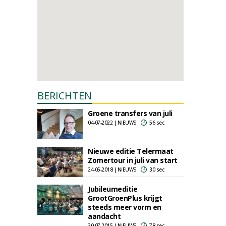
BERICHTEN
Groene transfers van juli
04-07-2022 | NIEUWS
56 sec
Nieuwe editie Telermaat
Zomertour in juli van start
24-05-2018 | NIEUWS
30 sec
Jubileumeditie
GrootGroenPlus krijgt
steeds meer vorm en
aandacht
30-07-2015 | NIEUWS
78 sec