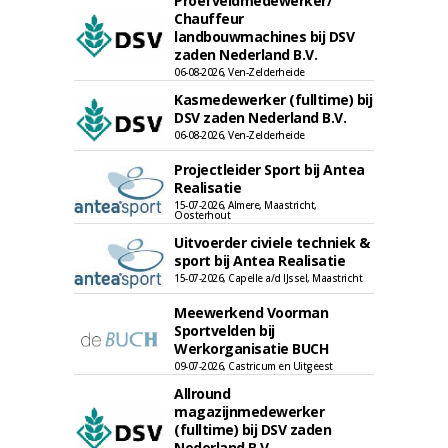
Proefveldmedewerker/
Chauffeur
landbouwmachines bij DSV
zaden Nederland B.V.
06-08-2026, Ven-Zelderheide
Kasmedewerker (fulltime) bij
DSV zaden Nederland B.V.
06-08-2026, Ven-Zelderheide
Projectleider Sport bij Antea
Realisatie
15-07-2026, Almere, Maastricht,
Oosterhout
Uitvoerder civiele techniek &
sport bij Antea Realisatie
15-07-2026, Capelle a/d IJssel, Maastricht
Meewerkend Voorman
Sportvelden bij
Werkorganisatie BUCH
09-07-2026, Castricum en Uitgeest
Allround
magazijnmedewerker
(fulltime) bij DSV zaden
Nederland B.V.