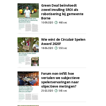
Green Deal beïnvloedt
zowel invulling SROI als
robotisering bij gemeente
Borne
10-09-2020
460 sec
Wie wint de Circulair Spelen
Award 2020?
18-06-2020
550 sec
Forum non-infill: hoe
vertalen we subjectieve
spelerservaringen naar
objectieve metingen?
25-02-2020
565 sec