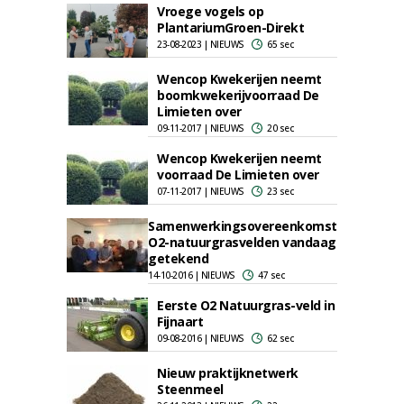
Vroege vogels op
PlantariumGroen-Direkt
23-08-2023 | NIEUWS
65 sec
Wencop Kwekerijen neemt
boomkwekerijvoorraad De
Limieten over
09-11-2017 | NIEUWS
20 sec
Wencop Kwekerijen neemt
voorraad De Limieten over
07-11-2017 | NIEUWS
23 sec
Samenwerkingsovereenkomst
O2-natuurgrasvelden vandaag
getekend
14-10-2016 | NIEUWS
47 sec
Eerste O2 Natuurgras-veld in
Fijnaart
09-08-2016 | NIEUWS
62 sec
Nieuw praktijknetwerk
Steenmeel