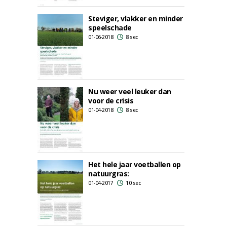
Steviger, vlakker en minder
speelschade
01-06-2018
8 sec
Nu weer veel leuker dan
voor de crisis
01-04-2018
8 sec
Het hele jaar voetballen op
natuurgras:
01-04-2017
10 sec