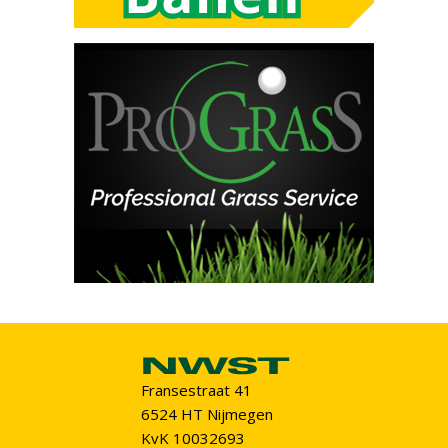
Fransestraat 41
6524 HT Nijmegen
KvK 10032693