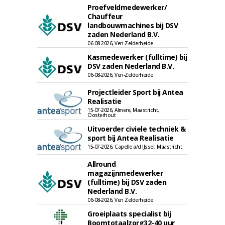
Proefveldmedewerker/
Chauffeur
landbouwmachines bij DSV
zaden Nederland B.V.
06-08-2026, Ven-Zelderheide
Kasmedewerker (fulltime) bij
DSV zaden Nederland B.V.
06-08-2026, Ven-Zelderheide
Projectleider Sport bij Antea
Realisatie
15-07-2026, Almere, Maastricht,
Oosterhout
Uitvoerder civiele techniek &
sport bij Antea Realisatie
15-07-2026, Capelle a/d IJssel, Maastricht
Allround
magazijnmedewerker
(fulltime) bij DSV zaden
Nederland B.V.
06-08-2026, Ven Zelderheide
Groeiplaats specialist bij
Boomtotaalzorg32-40 uur