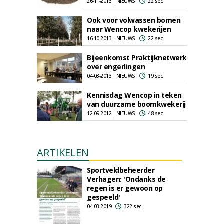
26-11-2013 | NIEUWS
22 sec
Ook voor volwassen bomen
naar Wencop kwekerijen
16-10-2013 | NIEUWS
22 sec
Bijeenkomst Praktijknetwerk
over engerlingen
04-03-2013 | NIEUWS
19 sec
Kennisdag Wencop in teken
van duurzame boomkwekerij
12-09-2012 | NIEUWS
48 sec
ARTIKELEN
Sportveldbeheerder
Verhagen: 'Ondanks de
regen is er gewoon op
gespeeld'
04-03-2019
322 sec