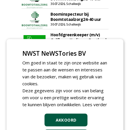
30-07-2026, Schalkwijk
Boominspecteur bij
Boomtotaalzorg24-40 uur
30-07-2026, Schalkwijk
Hoofdgreenkeeper (m/v)
Golfbaan KralingenOosthoek
groepRotterdam
30-07-2026
NWST NeWSTories BV
meer Groene Banen
Om goed in staat te zijn onze website aan
te passen aan de wensen en interesses
van de bezoeker, maken wij gebruik van
cookies.
Deze gegevens zijn voor ons van belang
om voor u een prettige website ervaring
te kunnen blijven ontwikkelen.
Lees verder
GREEN OUTLET
AKKOORD
Iedereen kan gratis kleine advertenties
plaatsen via zijn eigen account.