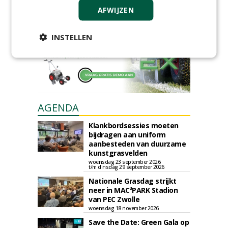
AFWIJZEN
Plaats een gratis advertentie
INSTELLEN
AGENDA
Klankbordsessies moeten
bijdragen aan uniform
aanbesteden van duurzame
kunstgrasvelden
woensdag 23 september 2026
t/m dinsdag 29 september 2026
Nationale Grasdag strijkt
neer in MAC³PARK Stadion
van PEC Zwolle
woensdag 18 november 2026
Save the Date: Green Gala op