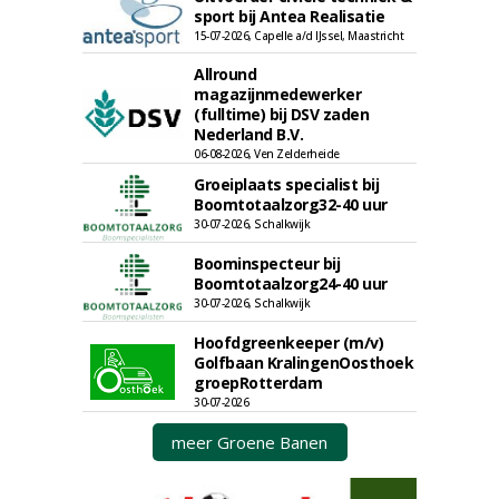
sport bij Antea Realisatie
15-07-2026, Capelle a/d IJssel, Maastricht
Allround
magazijnmedewerker
(fulltime) bij DSV zaden
Nederland B.V.
06-08-2026, Ven Zelderheide
Groeiplaats specialist bij
Boomtotaalzorg32-40 uur
30-07-2026, Schalkwijk
Boominspecteur bij
Boomtotaalzorg24-40 uur
30-07-2026, Schalkwijk
Hoofdgreenkeeper (m/v)
Golfbaan KralingenOosthoek
groepRotterdam
30-07-2026
meer Groene Banen