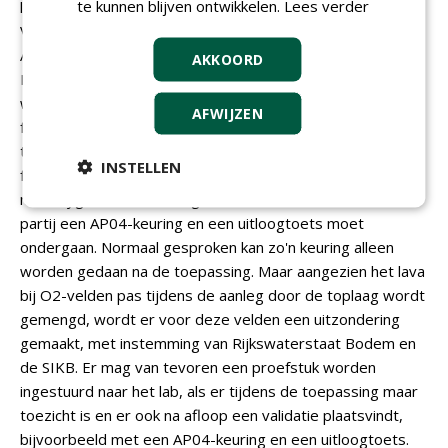
te kunnen blijven ontwikkelen.
Lees verder
liggen nu O2-velden in Groningen, Aalten, Almere, Fijnaart,
Voorthuizen, Stellendam, Dirksland, Castricum, Heiloo,
Amsterdam en Lelystad. Maar volgens het Besluit
AKKOORD
Bodemkwaliteit mag er alleen Lava Oxygen door de grond
worden gemengd als het herneembaar is of als er een
AFWIJZEN
functioneel mengsel ontstaat. Peter Laan van DCM: 'De
toplaag met ons product Oxygen is gelukkig een
INSTELLEN
functioneel mengsel. Het mengsel moet wel
milieuhygiënisch worden gekeurd. Dit betekent dat een
partij een AP04-keuring en een uitloogtoets moet
ondergaan. Normaal gesproken kan zo'n keuring alleen
worden gedaan na de toepassing. Maar aangezien het lava
bij O2-velden pas tijdens de aanleg door de toplaag wordt
gemengd, wordt er voor deze velden een uitzondering
gemaakt, met instemming van Rijkswaterstaat Bodem en
de SIKB. Er mag van tevoren een proefstuk worden
ingestuurd naar het lab, als er tijdens de toepassing maar
toezicht is en er ook na afloop een validatie plaatsvindt,
bijvoorbeeld met een AP04-keuring en een uitloogtoets.