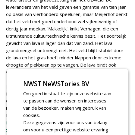
leveranciers van het veld geven een garantie van tien jaar
op basis van vierhonderd speeluren, maar Meijerhof denkt
dat het veld met goed onderhoud wel vijfentwintig of
dertig jaar meekan. 'Makkelijk', knikt Verhagen, die een
uitmuntende cultuurtechnische kennis bezit. Het soortelijk
gewicht van lava is lager dan dat van zand. Het lava-
grondmengsel ontmengt niet. Het veld blijft stabiel door
de lava en het gras hoeft minder klappen door extreme
droogte of piekbuien op te vangen. De lava bindt ook
voedingsstoffen.
NWST NeWSTories BV
Nieuwe wet- en regelgeving
Om goed in staat te zijn onze website aan
Het mengen van lava door de toplaag van sportvelden
te passen aan de wensen en interesses
wordt al enkele jaren gedaan. Om landelijke dekking te
van de bezoeker, maken wij gebruik van
krijgen, werken de O2-leveranciers DCM, Kybys en Plann
cookies.
ING samen met
De Ridder Soesterberg
,
Wencop
Deze gegevens zijn voor ons van belang
Hoveniers
, Hofmeijer,
Bouma
, Kramer,
Rooden Landscape
om voor u een prettige website ervaring
Solutions
, Van der Holst Wassenaar en Bras Fijnaart. Er