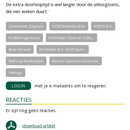
De extra doorlooptijd is wel langer door de uitloogtoets,
die vier weken duurt.'
Gemeente Zutphen
DCM Nederland bv
KYBYS B.V.
PLANN ingenieurs
Hofmeijer Civiel en Cultu...
Bras Fijnaart
De Ridder B.V. (Golf-Spor...
Wencop kwekerijen
Bouma Sport en Groen bv.
Vebego
LOGIN
met je e-mailadres om te reageren.
REACTIES
Er zijn nog geen reacties.
download artikel