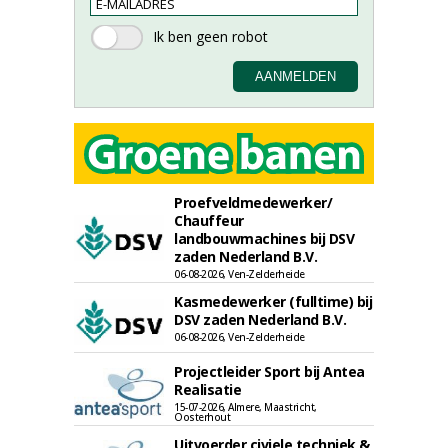
Proefveldmedewerker/
Chauffeur
landbouwmachines bij DSV
zaden Nederland B.V.
06-08-2026, Ven-Zelderheide
Kasmedewerker (fulltime) bij
DSV zaden Nederland B.V.
06-08-2026, Ven-Zelderheide
Projectleider Sport bij Antea
Realisatie
15-07-2026, Almere, Maastricht,
Oosterhout
Uitvoerder civiele techniek &