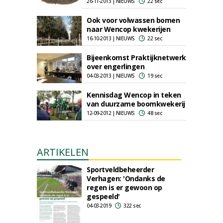
26-11-2013 | NIEUWS
22 sec
Ook voor volwassen bomen
naar Wencop kwekerijen
16-10-2013 | NIEUWS
22 sec
Bijeenkomst Praktijknetwerk
over engerlingen
04-03-2013 | NIEUWS
19 sec
Kennisdag Wencop in teken
van duurzame boomkwekerij
12-09-2012 | NIEUWS
48 sec
ARTIKELEN
Sportveldbeheerder
Verhagen: 'Ondanks de
regen is er gewoon op
gespeeld'
04-03-2019
322 sec