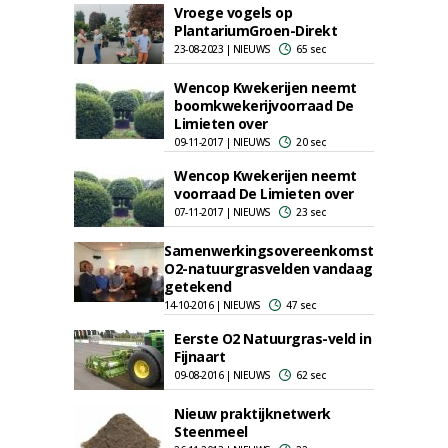
Vroege vogels op
PlantariumGroen-Direkt
23-08-2023 | NIEUWS
65 sec
Wencop Kwekerijen neemt
boomkwekerijvoorraad De
Limieten over
09-11-2017 | NIEUWS
20 sec
Wencop Kwekerijen neemt
voorraad De Limieten over
07-11-2017 | NIEUWS
23 sec
Samenwerkingsovereenkomst
O2-natuurgrasvelden vandaag
getekend
14-10-2016 | NIEUWS
47 sec
Eerste O2 Natuurgras-veld in
Fijnaart
09-08-2016 | NIEUWS
62 sec
Nieuw praktijknetwerk
Steenmeel