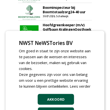
Boominspecteur bij
Boomtotaalzorg24-40 uur
30-07-2026, Schalkwijk
Hoofdgreenkeeper (m/v)
Golfbaan KralingenOosthoek
groepRotterdam
30-07-2026
NWST NeWSTories BV
meer Groene Banen
Om goed in staat te zijn onze website aan
te passen aan de wensen en interesses
van de bezoeker, maken wij gebruik van
cookies.
Deze gegevens zijn voor ons van belang
om voor u een prettige website ervaring
te kunnen blijven ontwikkelen.
Lees verder
GREEN OUTLET
AKKOORD
Iedereen kan gratis kleine advertenties
plaatsen via zijn eigen account.