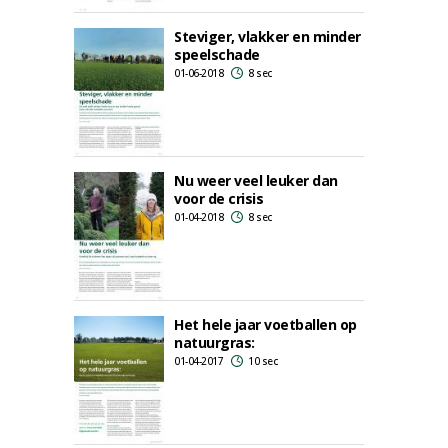
Steviger, vlakker en minder
speelschade
01-06-2018
8 sec
Nu weer veel leuker dan
voor de crisis
01-04-2018
8 sec
Het hele jaar voetballen op
natuurgras:
01-04-2017
10 sec