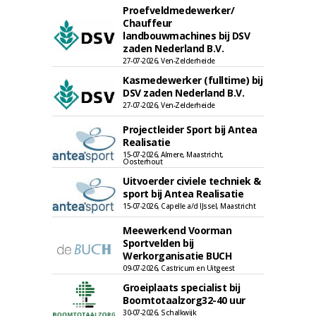
Proefveldmedewerker/
Chauffeur
landbouwmachines bij DSV
zaden Nederland B.V.
27-07-2026, Ven-Zelderheide
Kasmedewerker (fulltime) bij
DSV zaden Nederland B.V.
27-07-2026, Ven-Zelderheide
Projectleider Sport bij Antea
Realisatie
15-07-2026, Almere, Maastricht,
Oosterhout
Uitvoerder civiele techniek &
sport bij Antea Realisatie
15-07-2026, Capelle a/d IJssel, Maastricht
Meewerkend Voorman
Sportvelden bij
Werkorganisatie BUCH
09-07-2026, Castricum en Uitgeest
Groeiplaats specialist bij
Boomtotaalzorg32-40 uur
30-07-2026, Schalkwijk