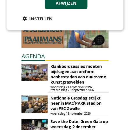
AFWIJZEN
Plaats een gratis advertentie
INSTELLEN
AGENDA
Klankbordsessies moeten
bijdragen aan uniform
aanbesteden van duurzame
kunstgrasvelden
woensdag 23 september 2026
t/m dinsdag 29 september 2026
Nationale Grasdag strijkt
neer in MAC³PARK Stadion
van PEC Zwolle
woensdag 18 november 2026
Save the Date: Green Gala op
woensdag 2 december