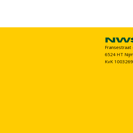
Fransestraat
6524 HT Nij
KvK 100326