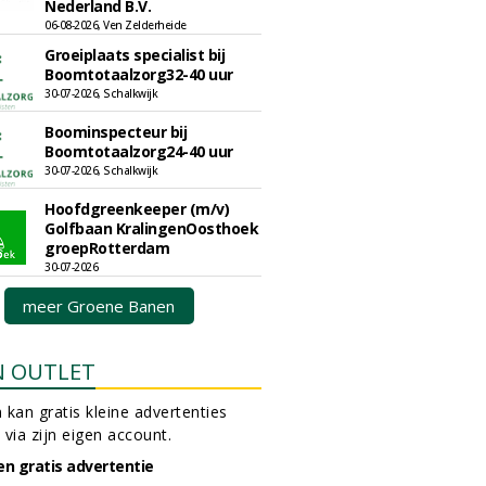
Nederland B.V.
06-08-2026, Ven Zelderheide
Groeiplaats specialist bij
Boomtotaalzorg32-40 uur
30-07-2026, Schalkwijk
Boominspecteur bij
Boomtotaalzorg24-40 uur
30-07-2026, Schalkwijk
Hoofdgreenkeeper (m/v)
Golfbaan KralingenOosthoek
groepRotterdam
30-07-2026
meer Groene Banen
N OUTLET
 kan gratis kleine advertenties
 via zijn eigen account.
en gratis advertentie