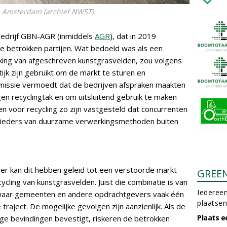
n Amsterdam (archief NWST)
gbedrijf GBN-AGR (inmiddels
AGR
), dat in 2019
e betrokken partijen. Wat bedoeld was als een
rking van afgeschreven kunstgrasvelden, zou volgens
jk zijn gebruikt om de markt te sturen en
missie vermoedt dat de bedrijven afspraken maakten
en recyclingtak en om uitsluitend gebruik te maken
en voor recycling zo zijn vastgesteld dat concurrenten
ieders van duurzame verwerkingsmethoden buiten
r kan dit hebben geleid tot een verstoorde markt
GREE
ycling van kunstgrasvelden. Juist die combinatie is van
Iedereen
 waar gemeenten en andere opdrachtgevers vaak één
plaatsen
 traject. De mogelijke gevolgen zijn aanzienlijk. Als de
Plaats e
e bevindingen bevestigt, riskeren de betrokken