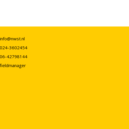
info@nwst.nl
024-3602454
06-42798144
fieldmanager