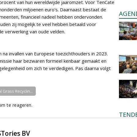
 procent van hun wereldwijde jaaromzet. Voor TenCate
honderden miljoenen euro's. Daarnaast bestaat de
AGEN
emeenten, financieel nadeel hebben ondervonden.
den zij mogelijk te veel hebben betaald voor
de verwerking van oude velden.
 na invallen van Europese toezichthouders in 2023.
missie haar bezwaren formeel kenbaar gemaakt en
 gelegenheid om zich te verdedigen. Pas daarna volgt
ial Grass Recyclin...
m te reageren.
TEND
Gemeent
sportpar
Tories BV
Egmond-