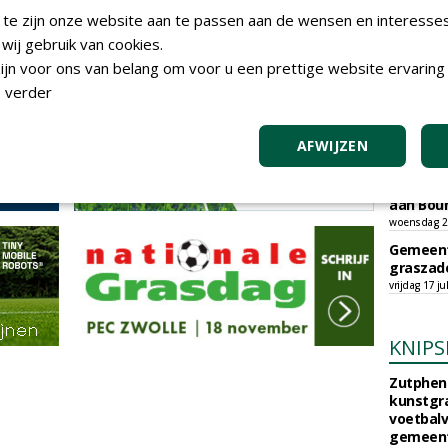
vrijdag 31 ju
 te zijn onze website aan te passen aan de wensen en interesse
Gemeent
ij gebruik van cookies.
sportpar
jn voor ons van belang om voor u een prettige website ervaring 
donderdag 30
 verder
Gemeent
kunstgra
woensdag 29
AFWIJZEN
Gemeent
raamove
aan Bou
woensdag 29
Gemeent
graszade
vrijdag 17 ju
KNIPS
Zutphen 
kunstgra
voetbalv
gemeente