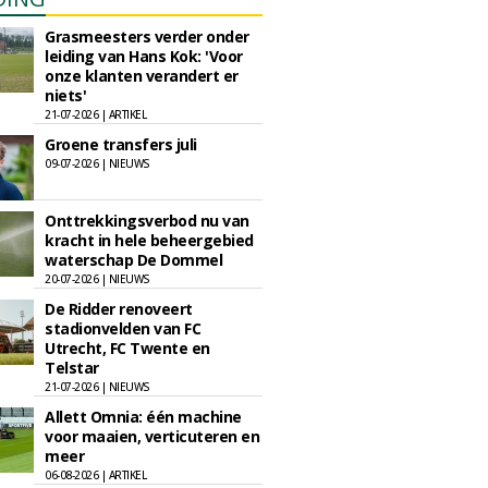
Grasmeesters verder onder
leiding van Hans Kok: 'Voor
onze klanten verandert er
niets'
21-07-2026 | ARTIKEL
Groene transfers juli
09-07-2026 | NIEUWS
Onttrekkingsverbod nu van
kracht in hele beheergebied
waterschap De Dommel
20-07-2026 | NIEUWS
De Ridder renoveert
stadionvelden van FC
Utrecht, FC Twente en
Telstar
21-07-2026 | NIEUWS
Allett Omnia: één machine
voor maaien, verticuteren en
meer
06-08-2026 | ARTIKEL