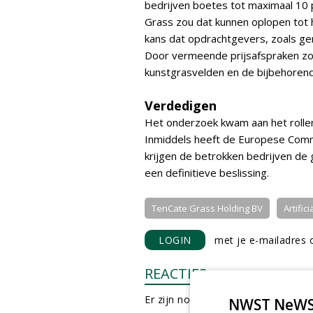
bedrijven boetes tot maximaal 10
Grass zou dat kunnen oplopen tot 
kans dat opdrachtgevers, zoals g
Door vermeende prijsafspraken zou
kunstgrasvelden en de bijbehoren
Verdedigen
Het onderzoek kwam aan het rollen
Inmiddels heeft de Europese Com
krijgen de betrokken bedrijven de
een definitieve beslissing.
TenCate Grass Holding BV
Artific
LOGIN
met je e-mailadres o
REACTIES
Er zijn nog geen reacties.
NWST NeWS