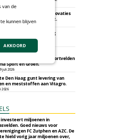
li 2026
s van de
e Dordrecht gunt veldrenovaties
k Schildman aan CSC Sport.
te kunnen blijven
 juli 2026
e Maastricht gunt aanleg
svelden aan Finovi.
 juli 2026
AKKOORD
e Westerveld gunt
reenkomst onderhoud sportvelden
ma Sport en Groen.
 juli 2026
e Den Haag gunt levering van
n en meststoffen aan Vitagro.
li 2026
ELS
investeert miljoenen in
svelden. Goed nieuws voor
erenigingen FC Zutphen en AZC. De
 hield vorig jaar miljoenen over,