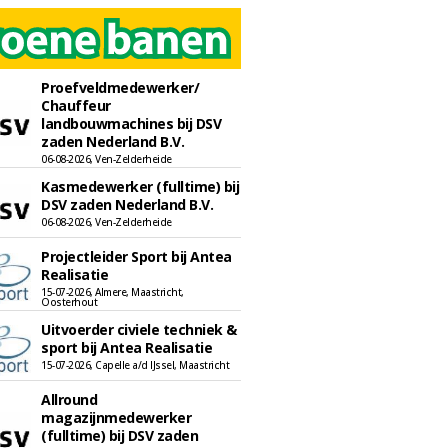
Proefveldmedewerker/
Chauffeur
landbouwmachines bij DSV
zaden Nederland B.V.
06-08-2026, Ven-Zelderheide
Kasmedewerker (fulltime) bij
DSV zaden Nederland B.V.
06-08-2026, Ven-Zelderheide
Projectleider Sport bij Antea
Realisatie
15-07-2026, Almere, Maastricht,
Oosterhout
Uitvoerder civiele techniek &
sport bij Antea Realisatie
15-07-2026, Capelle a/d IJssel, Maastricht
Allround
magazijnmedewerker
(fulltime) bij DSV zaden