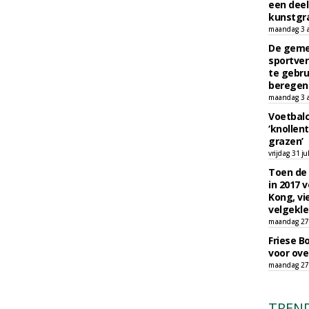
een deel
kunstgra
maandag 3 
De geme
sportver
te gebru
beregen
maandag 3 
Voetbalc
‘knollent
grazen’
vrijdag 31 ju
Toen de 
in 2017 
Kong, vi
velgekle
maandag 27 
Friese B
voor ove
maandag 27 
TREN