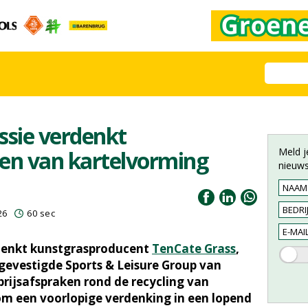
sie verdenkt
Meld j
ven van kartelvorming
nieuws
26
60 sec
denkt kunstgrasproducent
TenCate Grass
,
gevestigde Sports & Leisure Group van
prijsafspraken rond de recycling van
om een voorlopige verdenking in een lopend