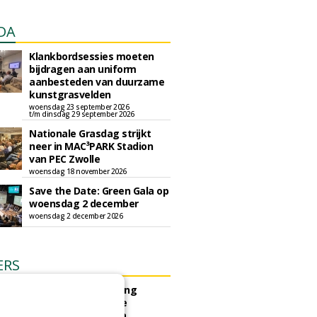
DA
Klankbordsessies moeten
bijdragen aan uniform
aanbesteden van duurzame
kunstgrasvelden
woensdag 23 september 2026
t/m dinsdag 29 september 2026
Nationale Grasdag strijkt
neer in MAC³PARK Stadion
van PEC Zwolle
woensdag 18 november 2026
Save the Date: Green Gala op
woensdag 2 december
woensdag 2 december 2026
ERS
e Bergen gunt herinrichting
k Hogedijk - VV Egmond te
Binnen aan Compeer Infra.