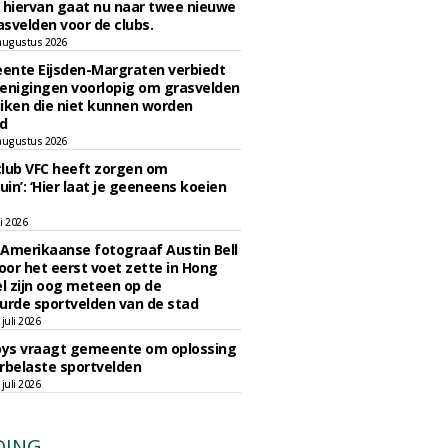
 hiervan gaat nu naar twee nieuwe
svelden voor de clubs.
augustus 2026
ente Eijsden-Margraten verbiedt
enigingen voorlopig om grasvelden
iken die niet kunnen worden
d
augustus 2026
lub VFC heeft zorgen om
uin’: ‘Hier laat je geeneens koeien
li 2026
Amerikaanse fotograaf Austin Bell
voor het eerst voet zette in Hong
el zijn oog meteen op de
urde sportvelden van de stad
juli 2026
oys vraagt gemeente om oplossing
rbelaste sportvelden
juli 2026
DING