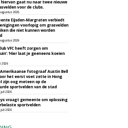
 hiervan gaat nu naar twee nieuwe
svelden voor de clubs.
augustus 2026
ente Eijsden-Margraten verbiedt
enigingen voorlopig om grasvelden
iken die niet kunnen worden
d
augustus 2026
lub VFC heeft zorgen om
uin’: ‘Hier laat je geeneens koeien
li 2026
Amerikaanse fotograaf Austin Bell
voor het eerst voet zette in Hong
el zijn oog meteen op de
urde sportvelden van de stad
juli 2026
oys vraagt gemeente om oplossing
rbelaste sportvelden
juli 2026
DING