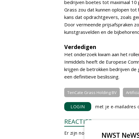
bedrijven boetes tot maximaal 10
Grass zou dat kunnen oplopen tot 
kans dat opdrachtgevers, zoals g
Door vermeende prijsafspraken zou
kunstgrasvelden en de bijbehoren
Verdedigen
Het onderzoek kwam aan het rollen
Inmiddels heeft de Europese Com
krijgen de betrokken bedrijven de
een definitieve beslissing.
TenCate Grass Holding BV
Artific
LOGIN
met je e-mailadres o
REACTIES
Er zijn nog geen reacties.
NWST NeWS