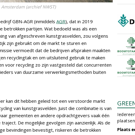
n Amsterdam (archief NWST)
gbedrijf GBN-AGR (inmiddels
AGR
), dat in 2019
e betrokken partijen. Wat bedoeld was als een
rking van afgeschreven kunstgrasvelden, zou volgens
jk zijn gebruikt om de markt te sturen en
missie vermoedt dat de bedrijven afspraken maakten
en recyclingtak en om uitsluitend gebruik te maken
en voor recycling zo zijn vastgesteld dat concurrenten
ieders van duurzame verwerkingsmethoden buiten
r kan dit hebben geleid tot een verstoorde markt
GREE
ycling van kunstgrasvelden. Juist die combinatie is van
Iedereen
 waar gemeenten en andere opdrachtgevers vaak één
plaatsen
 traject. De mogelijke gevolgen zijn aanzienlijk. Als de
Plaats e
e bevindingen bevestigt, riskeren de betrokken