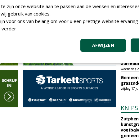
vrijdag 31 ju
 te zijn onze website aan te passen aan de wensen en interesse
Gemeent
ij gebruik van cookies.
sportpar
jn voor ons van belang om voor u een prettige website ervaring 
donderdag 30
 verder
Gemeent
kunstgra
woensdag 29
AFWIJZEN
Gemeent
raamove
aan Bou
woensdag 29
Gemeent
graszade
vrijdag 17 ju
KNIPS
Zutphen 
kunstgra
voetbalv
gemeente