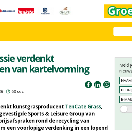
sie verdenkt
Meld j
ven van kartelvorming
nieuws
26
60 sec
denkt kunstgrasproducent
TenCate Grass
,
gevestigde Sports & Leisure Group van
prijsafspraken rond de recycling van
om een voorlopige verdenking in een lopend