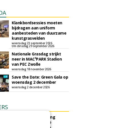
DA
Klankbordsessies moeten
bijdragen aan uniform
aanbesteden van duurzame
kunstgrasvelden
woensdag 23 september 2026
t/m dinsdag 29 september 2026
Nationale Grasdag strijkt
neer in MAC³PARK Stadion
van PEC Zwolle
woensdag 18 november 2026
Save the Date: Green Gala op
woensdag 2 december
woensdag 2 december 2026
ERS
e Bergen gunt herinrichting
k Hogedijk - VV Egmond te
Binnen aan Compeer Infra.