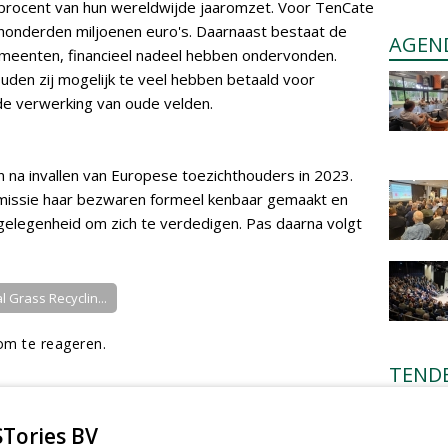
 procent van hun wereldwijde jaaromzet. Voor TenCate
honderden miljoenen euro's. Daarnaast bestaat de
AGEN
emeenten, financieel nadeel hebben ondervonden.
den zij mogelijk te veel hebben betaald voor
de verwerking van oude velden.
 na invallen van Europese toezichthouders in 2023.
missie haar bezwaren formeel kenbaar gemaakt en
 gelegenheid om zich te verdedigen. Pas daarna volgt
ial Grass Recyclin...
m te reageren.
TEND
Gemeent
sportpar
Tories BV
Egmond-