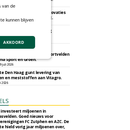
li 2026
s van de
e Dordrecht gunt veldrenovaties
k Schildman aan CSC Sport.
te kunnen blijven
 juli 2026
e Maastricht gunt aanleg
svelden aan Finovi.
 juli 2026
AKKOORD
e Westerveld gunt
reenkomst onderhoud sportvelden
ma Sport en Groen.
 juli 2026
e Den Haag gunt levering van
n en meststoffen aan Vitagro.
li 2026
ELS
investeert miljoenen in
svelden. Goed nieuws voor
erenigingen FC Zutphen en AZC. De
 hield vorig jaar miljoenen over,