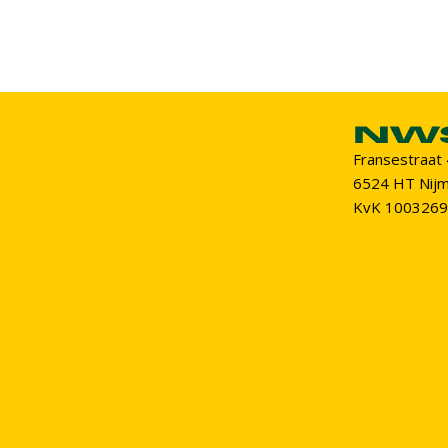
Fransestraat
6524 HT Nij
KvK 100326