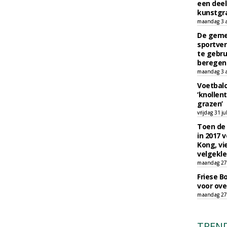
een deel
kunstgra
maandag 3 
De geme
sportver
te gebru
beregen
maandag 3 
Voetbalc
‘knollent
grazen’
vrijdag 31 ju
Toen de 
in 2017 
Kong, vi
velgekle
maandag 27 
Friese B
voor ove
maandag 27 
TREN