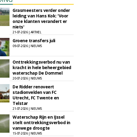
Grasmeesters verder onder
leiding van Hans Kok: 'Voor
onze klanten verandert er
niets'
21-07-2026 | ARTIKEL
Groene transfers juli
09-07-2026 | NIEUWS
Onttrekkingsverbod nu van
kracht in hele beheergebied
waterschap De Dommel
20-07-2026 | NIEUWS
De Ridder renoveert
stadionvelden van FC
Utrecht, FC Twente en
Telstar
21-07-2026 | NIEUWS
Waterschap Rijn en IJssel
stelt onttrekkingsverbod in
vanwege droogte
15-07-2026 | NIEUWS