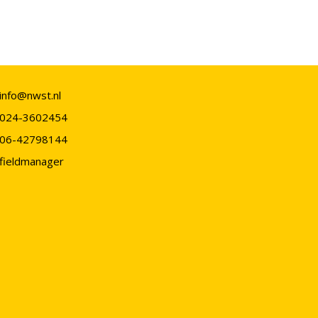
info@nwst.nl
024-3602454
06-42798144
fieldmanager