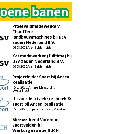
Proefveldmedewerker/
Chauffeur
landbouwmachines bij DSV
zaden Nederland B.V.
06-08-2026, Ven-Zelderheide
Kasmedewerker (fulltime) bij
DSV zaden Nederland B.V.
06-08-2026, Ven-Zelderheide
Projectleider Sport bij Antea
Realisatie
15-07-2026, Almere, Maastricht,
Oosterhout
Uitvoerder civiele techniek &
sport bij Antea Realisatie
15-07-2026, Capelle a/d IJssel, Maastricht
Meewerkend Voorman
Sportvelden bij
Werkorganisatie BUCH