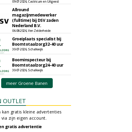
09-07-2026, Castricum en Uitgeest
Allround
magazijnmedewerker
(fulltime) bij DSV zaden
Nederland B.V.
06-08-2026, Ven Zelderheide
Groeiplaats specialist bij
Boomtotaalzorg32-40 uur
30-07-2026, Schalkwijk
Boominspecteur bij
Boomtotaalzorg24-40 uur
30-07-2026, Schalkwijk
meer Groene Banen
N OUTLET
 kan gratis kleine advertenties
 via zijn eigen account.
en gratis advertentie