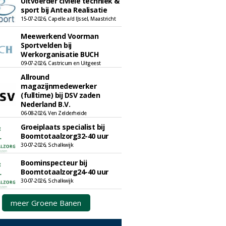
Uitvoerder civiele techniek &
sport bij Antea Realisatie
15-07-2026, Capelle a/d IJssel, Maastricht
Meewerkend Voorman
Sportvelden bij
Werkorganisatie BUCH
09-07-2026, Castricum en Uitgeest
Allround
magazijnmedewerker
(fulltime) bij DSV zaden
Nederland B.V.
06-08-2026, Ven Zelderheide
Groeiplaats specialist bij
Boomtotaalzorg32-40 uur
30-07-2026, Schalkwijk
Boominspecteur bij
Boomtotaalzorg24-40 uur
30-07-2026, Schalkwijk
meer Groene Banen