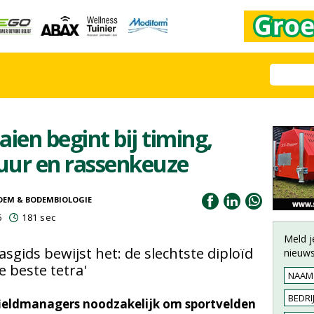
ien begint bij timing,
ur en rassenkeuze
DEM & BODEMBIOLOGIE
6
181 sec
Meld j
sgids bewijst het: de slechtste diploïd
nieuws
e beste tetra'
 fieldmanagers noodzakelijk om sportvelden