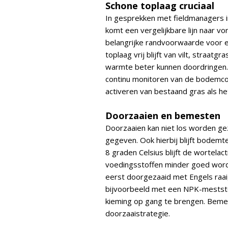
Schone toplaag cruciaal
In gesprekken met fieldmanagers 
komt een vergelijkbare lijn naar vo
belangrijke randvoorwaarde voor 
toplaag vrij blijft van vilt, straat
warmte beter kunnen doordringen. 
continu monitoren van de bodemcond
activeren van bestaand gras als he
Doorzaaien en bemesten
Doorzaaien kan niet los worden ge
gegeven. Ook hierbij blijft bodem
8 graden Celsius blijft de wortelac
voedingsstoffen minder goed worde
eerst doorgezaaid met Engels raa
bijvoorbeeld met een NPK-meststo
kieming op gang te brengen. Bemes
doorzaaistrategie.