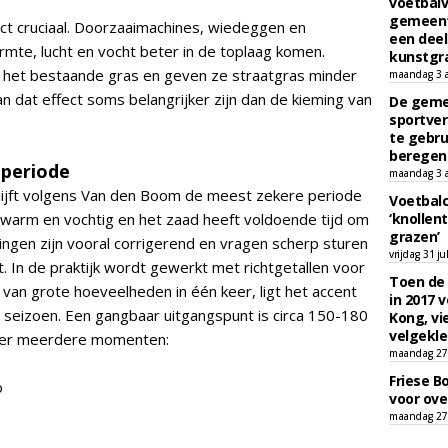
voetbalv
gemeente
act cruciaal. Doorzaaimachines, wiedeggen en
een deel
mte, lucht en vocht beter in de toplaag komen.
kunstgra
n het bestaande gras en geven ze straatgras minder
maandag 3 
kan dat effect soms belangrijker zijn dan de kieming van
De geme
sportver
te gebru
beregen
 periode
maandag 3 
lijft volgens Van den Boom de meest zekere periode
Voetbalc
warm en vochtig en het zaad heeft voldoende tijd om
‘knollent
grazen’
ingen zijn vooral corrigerend en vragen scherp sturen
vrijdag 31 ju
In de praktijk wordt gewerkt met richtgetallen voor
Toen de 
 van grote hoeveelheden in één keer, ligt het accent
in 2017 
 seizoen. Een gangbaar uitgangspunt is circa 150-180
Kong, vi
velgekle
 over meerdere momenten:
maandag 27 
Friese B
o
voor ove
maandag 27 