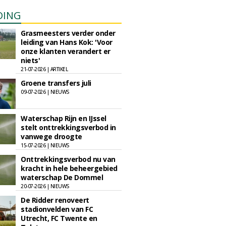
DING
Grasmeesters verder onder
leiding van Hans Kok: 'Voor
onze klanten verandert er
niets'
21-07-2026 | ARTIKEL
Groene transfers juli
09-07-2026 | NIEUWS
Waterschap Rijn en IJssel
stelt onttrekkingsverbod in
vanwege droogte
15-07-2026 | NIEUWS
Onttrekkingsverbod nu van
kracht in hele beheergebied
waterschap De Dommel
20-07-2026 | NIEUWS
De Ridder renoveert
stadionvelden van FC
Utrecht, FC Twente en