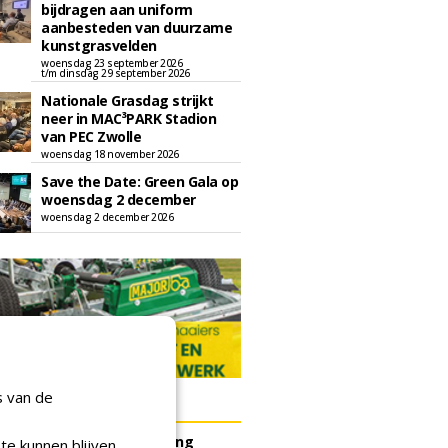
bijdragen aan uniform
aanbesteden van duurzame
kunstgrasvelden
woensdag 23 september 2026
t/m dinsdag 29 september 2026
Nationale Grasdag strijkt
neer in MAC³PARK Stadion
van PEC Zwolle
woensdag 18 november 2026
Save the Date: Green Gala op
woensdag 2 december
woensdag 2 december 2026
s van de
ERS
e Bergen gunt herinrichting
te kunnen blijven