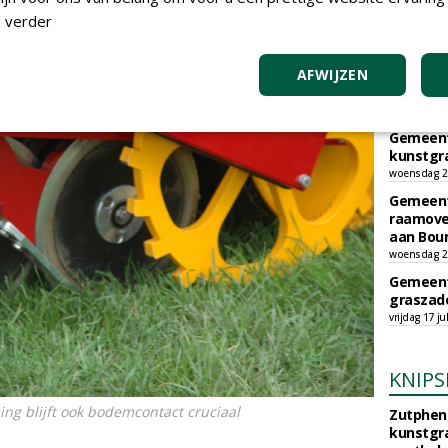
sportpar
 verder
Egmond-
vrijdag 31 ju
AFWIJZEN
Gemeent
sportpar
donderdag 30
Gemeent
kunstgra
woensdag 29
Gemeent
raamove
aan Bou
woensdag 29
Gemeent
graszade
vrijdag 17 ju
KNIPS
ng blijft ook bodemcontact cruciaal
Zutphen 
kunstgra