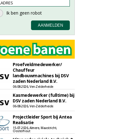
Proefveldmedewerker/
Chauffeur
landbouwmachines bij DSV
zaden Nederland B.V.
06-08-2026, Ven-Zelderheide
Kasmedewerker (fulltime) bij
DSV zaden Nederland B.V.
06-08-2026, Ven-Zelderheide
Projectleider Sport bij Antea
Realisatie
15-07-2026, Almere, Maastricht,
Oosterhout