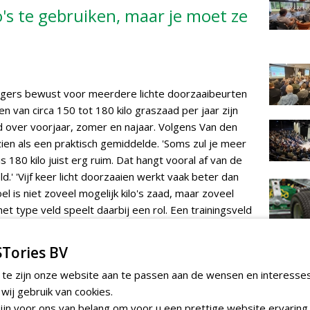
o's te gebruiken, maar je moet ze
anagers bewust voor meerdere lichte doorzaaibeurten
en van circa 150 tot 180 kilo graszaad per jaar zijn
ld over voorjaar, zomer en najaar. Volgens Van den
n als een praktisch gemiddelde. 'Soms zul je meer
 180 kilo juist erg ruim. Dat hangt vooral af van de
.' 'Vijf keer licht doorzaaien werkt vaak beter dan
el is niet zoveel mogelijk kilo's zaad, maar zoveel
het type veld speelt daarbij een rol. Een trainingsveld
 logischerwijs een andere aanpak dan een
ekend wordt gebruikt. Van den Boom wijst in dit geval
Tories BV
er van zijn RPR Engels raaigras. Het idee daarachter
 te zijn onze website aan te passen aan de wensen en interesse
ant voortbrengt, maar meerdere.
TEND
ij gebruik van cookies.
Gemeent
jn voor ons van belang om voor u een prettige website ervaring 