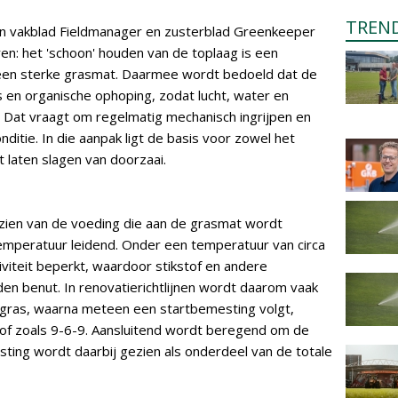
TREN
in vakblad Fieldmanager en zusterblad Greenkeeper
ren: het 'schoon' houden van de toplaag is een
een sterke grasmat. Daarmee wordt bedoeld dat de
gras en organische ophoping, zodat lucht, water en
Dat vraagt om regelmatig mechanisch ingrijpen en
itie. In die aanpak ligt de basis voor zowel het
t laten slagen van doorzaai.
zien van de voeding die aan de grasmat wordt
temperatuur leidend. Onder een temperatuur van circa
tiviteit beperkt, waardoor stikstof en andere
n benut. In renovatierichtlijnen wordt daarom vaak
igras, waarna meteen een startbemesting volgt,
f zoals 9-6-9. Aansluitend wordt beregend om de
ting wordt daarbij gezien als onderdeel van de totale