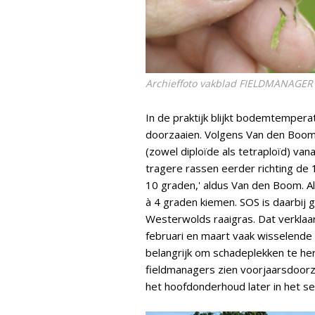
Archieffoto vakblad FIELDMANAGER (
In de praktijk blijkt bodemtemperat
doorzaaien. Volgens Van den Boom 
(zowel diploïde als tetraploïd) van
tragere rassen eerder richting de 1
10 graden,' aldus Van den Boom. All
à 4 graden kiemen. SOS is daarbij
Westerwolds raaigras. Dat verkla
februari en maart vaak wisselende r
belangrijk om schadeplekken te her
fieldmanagers zien voorjaarsdoorza
het hoofdonderhoud later in het se