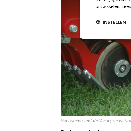
ontwikkelen.
Lees
INSTELLEN
Doorzaaien met de Vredo; naast timi