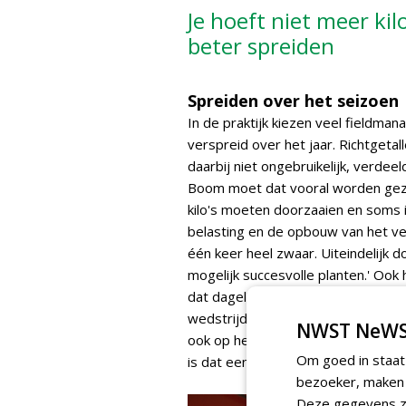
Je hoeft niet meer kil
beter spreiden
Spreiden over het seizoen
In de praktijk kiezen veel fieldm
verspreid over het jaar. Richtgetall
daarbij niet ongebruikelijk, verdee
Boom moet dat vooral worden gezie
kilo's moeten doorzaaien en soms is
belasting en de opbouw van het veld
één keer heel zwaar. Uiteindelijk do
mogelijk succesvolle planten.' Ook 
dat dagelijks wordt belast, vraagt
wedstrijdveld dat alleen in het we
NWST NeWS
ook op het uitlopervormende karakt
Om goed in staat
is dat een zaadje niet één graspl
bezoeker, maken w
Deze gegevens zi