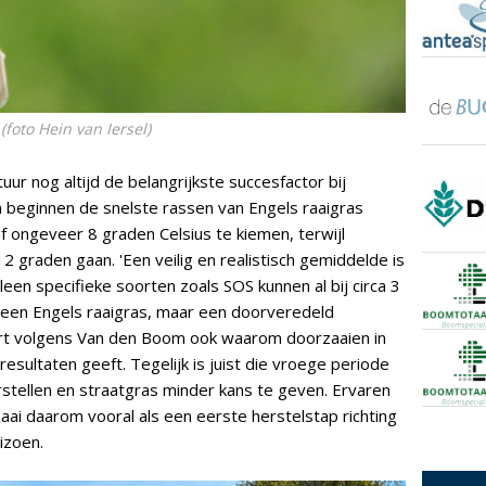
foto Hein van Iersel)
uur nog altijd de belangrijkste succesfactor bij
beginnen de snelste rassen van Engels raaigras
af ongeveer 8 graden Celsius te kiemen, terwijl
2 graden gaan. 'Een veilig en realistisch gemiddelde is
een specifieke soorten zoals SOS kunnen al bij circa 3
 geen Engels raaigras, maar een doorveredeld
art volgens Van den Boom ook waarom doorzaaien in
esultaten geeft. Tegelijk is juist die vroege periode
stellen en straatgras minder kans te geven. Ervaren
ai daarom vooral als een eerste herstelstap richting
izoen.