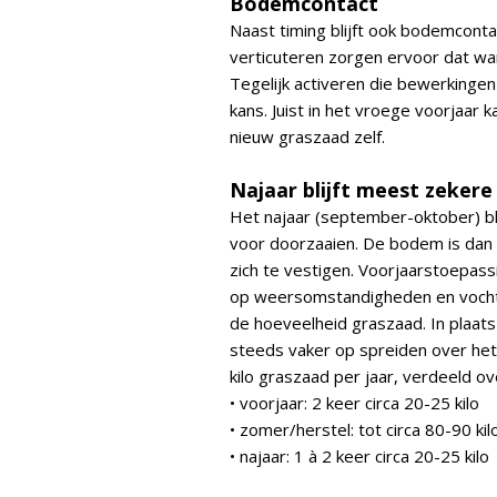
Bodemcontact
Naast timing blijft ook bodemcont
verticuteren zorgen ervoor dat war
Tegelijk activeren die bewerkinge
kans. Juist in het vroege voorjaar 
nieuw graszaad zelf.
Najaar blijft meest zekere
Het najaar (september-oktober) b
voor doorzaaien. De bodem is dan 
zich te vestigen. Voorjaarstoepass
op weersomstandigheden en vocht. 
de hoeveelheid graszaad. In plaats
steeds vaker op spreiden over het
kilo graszaad per jaar, verdeeld
• voorjaar: 2 keer circa 20-25 kilo
• zomer/herstel: tot circa 80-90 kil
• najaar: 1 à 2 keer circa 20-25 kilo