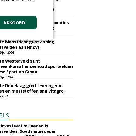
k Hogedijk - VV Egmond te
Binnen aan Compeer Infra.
li 2026
e Dordrecht gunt veldrenovaties
AKKOORD
k Schildman aan CSC Sport.
 juli 2026
e Maastricht gunt aanleg
svelden aan Finovi.
 juli 2026
e Westerveld gunt
reenkomst onderhoud sportvelden
ma Sport en Groen.
 juli 2026
e Den Haag gunt levering van
n en meststoffen aan Vitagro.
li 2026
ELS
investeert miljoenen in
svelden. Goed nieuws voor