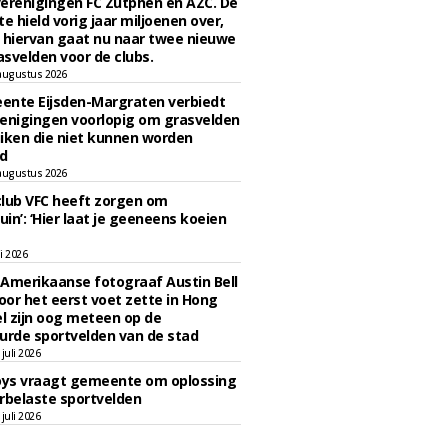
erenigingen FC Zutphen en AZC. De
 hield vorig jaar miljoenen over,
 hiervan gaat nu naar twee nieuwe
svelden voor de clubs.
augustus 2026
ente Eijsden-Margraten verbiedt
enigingen voorlopig om grasvelden
iken die niet kunnen worden
d
augustus 2026
lub VFC heeft zorgen om
uin’: ‘Hier laat je geeneens koeien
li 2026
Amerikaanse fotograaf Austin Bell
voor het eerst voet zette in Hong
el zijn oog meteen op de
urde sportvelden van de stad
juli 2026
oys vraagt gemeente om oplossing
rbelaste sportvelden
juli 2026