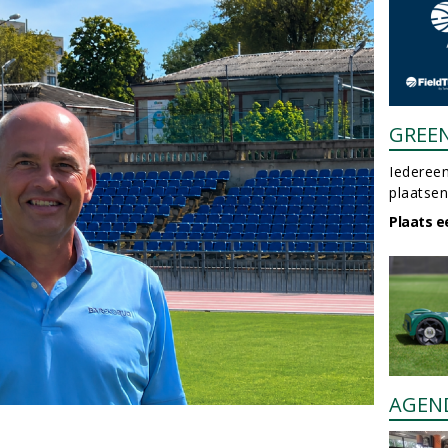
GREE
Iedereen
plaatsen
Plaats e
AGEN