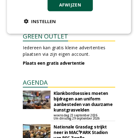
AFWIJZEN
30-07-2026, Schalkwijk
meer Groene Banen
INSTELLEN
GREEN OUTLET
Iedereen kan gratis kleine advertenties
plaatsen via zijn eigen account.
Plaats een gratis advertentie
AGENDA
Klankbordsessies moeten
bijdragen aan uniform
aanbesteden van duurzame
kunstgrasvelden
woensdag 23 september 2026
t/m dinsdag 29 september 2026
Nationale Grasdag strijkt
neer in MAC³PARK Stadion
van PEC Zwolle