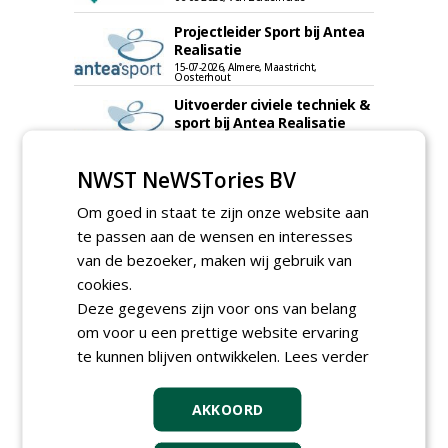
Projectleider Sport bij Antea
Realisatie
15-07-2026, Almere, Maastricht,
Oosterhout
Uitvoerder civiele techniek &
sport bij Antea Realisatie
15-07-2026, Capelle a/d IJssel, Maastricht
NWST NeWSTories BV
Meewerkend Voorman
Sportvelden bij
Om goed in staat te zijn onze website aan
Werkorganisatie BUCH
09-07-2026, Castricum en Uitgeest
te passen aan de wensen en interesses
Allround
van de bezoeker, maken wij gebruik van
magazijnmedewerker
cookies.
(fulltime) bij DSV zaden
Deze gegevens zijn voor ons van belang
Nederland B.V.
06-08-2026, Ven Zelderheide
om voor u een prettige website ervaring
te kunnen blijven ontwikkelen.
Groeiplaats specialist bij
Lees verder
Boomtotaalzorg32-40 uur
30-07-2026, Schalkwijk
AKKOORD
Boominspecteur bij
Boomtotaalzorg24-40 uur