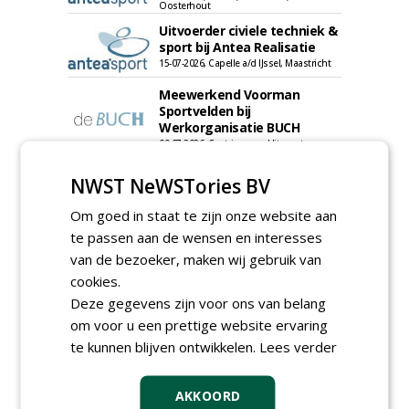
Oosterhout
Uitvoerder civiele techniek &
sport bij Antea Realisatie
15-07-2026, Capelle a/d IJssel, Maastricht
Meewerkend Voorman
Sportvelden bij
Werkorganisatie BUCH
09-07-2026, Castricum en Uitgeest
Allround
NWST NeWSTories BV
magazijnmedewerker
(fulltime) bij DSV zaden
Om goed in staat te zijn onze website aan
Nederland B.V.
06-08-2026, Ven Zelderheide
te passen aan de wensen en interesses
van de bezoeker, maken wij gebruik van
Groeiplaats specialist bij
Boomtotaalzorg32-40 uur
cookies.
30-07-2026, Schalkwijk
Deze gegevens zijn voor ons van belang
Boominspecteur bij
om voor u een prettige website ervaring
Boomtotaalzorg24-40 uur
te kunnen blijven ontwikkelen.
Lees verder
30-07-2026, Schalkwijk
AKKOORD
meer Groene Banen