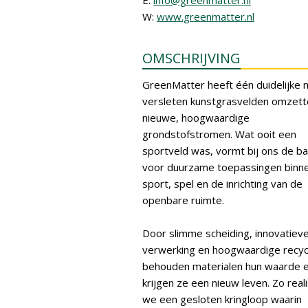
E:
info@greenmatter.nl
W:
www.greenmatter.nl
OMSCHRIJVING
GreenMatter heeft één duidelijke m
versleten kunstgrasvelden omzett
nieuwe, hoogwaardige
grondstofstromen. Wat ooit een
sportveld was, vormt bij ons de ba
voor duurzame toepassingen binn
sport, spel en de inrichting van de
openbare ruimte.
Door slimme scheiding, innovatiev
verwerking en hoogwaardige recyc
behouden materialen hun waarde 
krijgen ze een nieuw leven. Zo real
we een gesloten kringloop waarin