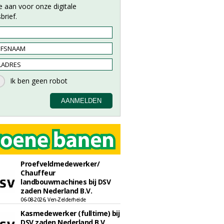
e aan voor onze digitale
brief.
Proefveldmedewerker/
Chauffeur
landbouwmachines bij DSV
zaden Nederland B.V.
06-08-2026, Ven-Zelderheide
Kasmedewerker (fulltime) bij
DSV zaden Nederland B.V.