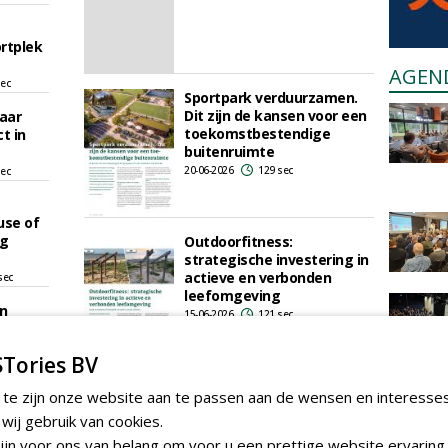
rtplek
AGEN
sec
Sportpark verduurzamen.
Dit zijn de kansen voor een
aar
toekomstbestendige
ct in
buitenruimte
20-06-2026
129 sec
sec
use of
ng
Outdoorfitness:
strategische investering in
actieve en verbonden
sec
leefomgeving
in
15-06-2026
121 sec
eld
Tories BV
sec
Van kunstgrasveld naar
 te zijn onze website aan te passen aan de wensen en interesse
walbeschoeiing
en bij
ij gebruik van cookies.
01-05-2026
172 sec
nmatter
jn voor ons van belang om voor u een prettige website ervaring 