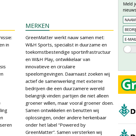
Meld j
nieuws
MERKEN
issie:
GreenMatter werkt nauw samen met:
en in
W&H Sports, specialist in duurzame en
toekomstbestendige sportinfrastructuur
en W&H Play, ontwikkelaar van
sis
innovatieve en circulaire
en
speelomgevingen. Daarnaast zoeken wij
actief de samenwerking met externe
bedrijven die een duurzamere wereld
belangrijk vinden: partijen die niet alleen
e
groener willen, maar vooral groener doen.
ling
Samen ontwikkelen en benutten wij
en
oplossingen, onder andere herkenbaar
iseren
onder het label “Powered by
GreenMatter”. Samen versterken wij