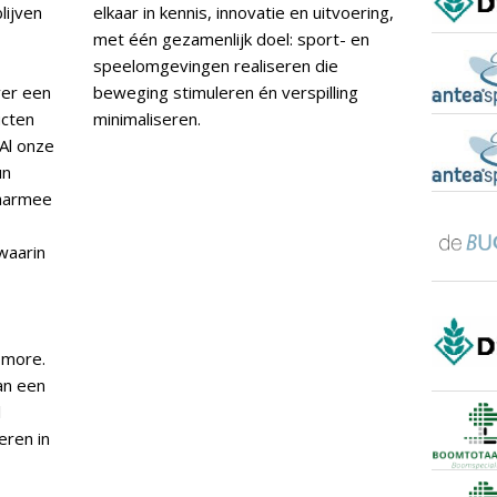
lijven
elkaar in kennis, innovatie en uitvoering,
met één gezamenlijk doel: sport- en
speelomgevingen realiseren die
ver een
beweging stimuleren én verspilling
ucten
minimaliseren.
Al onze
un
Daarmee
waarin
 more.
an een
l
ren in