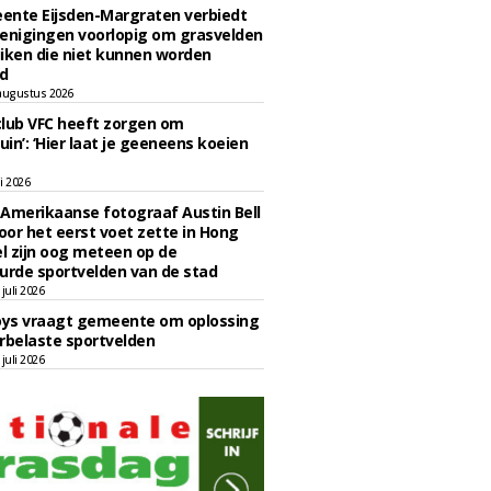
ente Eijsden-Margraten verbiedt
enigingen voorlopig om grasvelden
iken die niet kunnen worden
d
augustus 2026
lub VFC heeft zorgen om
uin’: ‘Hier laat je geeneens koeien
li 2026
Amerikaanse fotograaf Austin Bell
voor het eerst voet zette in Hong
el zijn oog meteen op de
urde sportvelden van de stad
juli 2026
oys vraagt gemeente om oplossing
rbelaste sportvelden
juli 2026