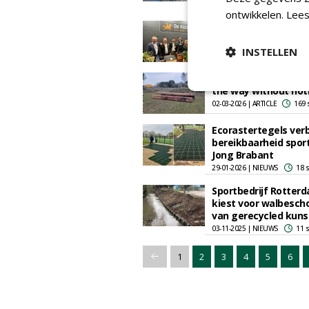
12-03-2026 | NIEUWS
62 
ontwikkelen.
Lees
Fotoverslag: Vakbeu
Sportaccomodaties 
INSTELLEN
06-03-2026 | NIEUWS
503
What you encounter
the way without not
02-03-2026 | ARTICLE
169 
Ecorastertegels ver
bereikbaarheid spor
Jong Brabant
29-01-2026 | NIEUWS
18 
Sportbedrijf Rotter
kiest voor walbesch
van gerecycled kuns
03-11-2025 | NIEUWS
11 
1
2
3
4
5
6