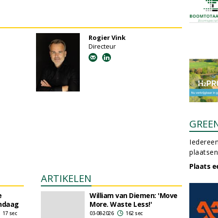
Rogier Vink
Directeur
GREE
Iedereen
plaatsen
Plaats e
ARTIKELEN
e
William van Diemen: 'Move
ndaag
More. Waste Less!'
17 sec
03-08-2026
162 sec