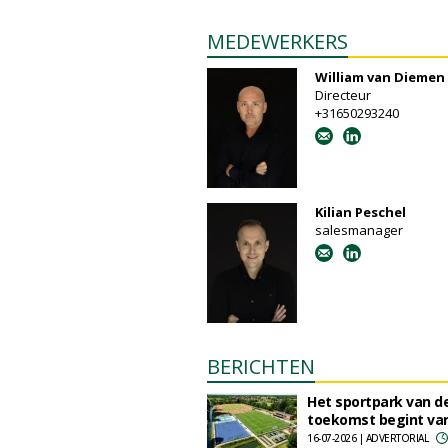
MEDEWERKERS
William van Diemen
Directeur
+31650293240
Kilian Peschel
salesmanager
BERICHTEN
Het sportpark van d
toekomst begint va
16-07-2026 | ADVERTORIAL