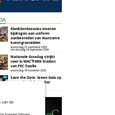
DA
Klankbordsessies moeten
bijdragen aan uniform
aanbesteden van duurzame
kunstgrasvelden
woensdag 23 september 2026
t/m dinsdag 29 september 2026
Nationale Grasdag strijkt
neer in MAC³PARK Stadion
van PEC Zwolle
woensdag 18 november 2026
Save the Date: Green Gala op
woensdag 2 december
woensdag 2 december 2026
s van de
te kunnen blijven