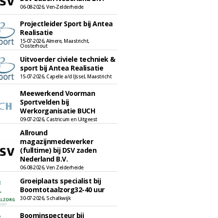
06-08-2026, Ven-Zelderheide
Projectleider Sport bij Antea
Realisatie
15-07-2026, Almere, Maastricht,
Oosterhout
Uitvoerder civiele techniek &
sport bij Antea Realisatie
15-07-2026, Capelle a/d IJssel, Maastricht
Meewerkend Voorman
Sportvelden bij
Werkorganisatie BUCH
09-07-2026, Castricum en Uitgeest
Allround
magazijnmedewerker
(fulltime) bij DSV zaden
Nederland B.V.
06-08-2026, Ven Zelderheide
Groeiplaats specialist bij
Boomtotaalzorg32-40 uur
30-07-2026, Schalkwijk
Boominspecteur bij