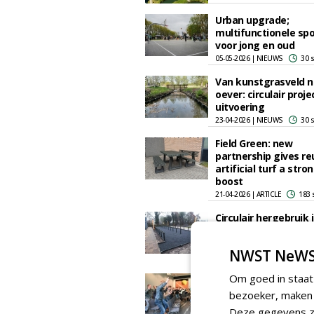
Urban upgrade;
multifunctionele spo
voor jong en oud
05-05-2026 | NIEUWS
30 
Van kunstgrasveld n
oever: circulair proje
uitvoering
23-04-2026 | NIEUWS
30 
Field Green: new
partnership gives re
artificial turf a stro
boost
21-04-2026 | ARTICLE
183 
Circulair hergebruik 
Haarlem: van sportv
naar fietsenstalling
NWST NeWS
12-03-2026 | NIEUWS
37 
Om goed in staat
BSNC houdt
netwerkbijeenkomst
bezoeker, maken w
FieldWatch en Gree
Deze gegevens zi