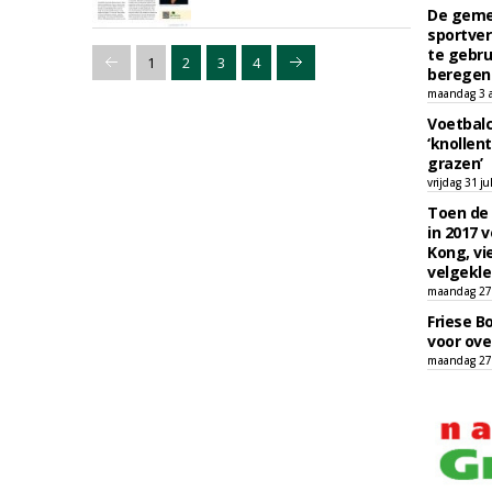
De geme
sportver
te gebru
1
2
3
4
beregen
maandag 3 
Voetbalc
‘knollent
grazen’
vrijdag 31 ju
Toen de 
in 2017 
Kong, vi
velgekle
maandag 27 
Friese B
voor ove
maandag 27 