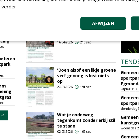
sec
 verder
rs
2026
AFWIJZEN
 sec
'Als we niets doen, gebeurt
er zéker niks; je moet
 along
ergens beginnen'
icing
16-04-2026
216 sec
sec
beteren
TEND
tpark
'Doen alsof een likje groene
Gemeent
verf genoeg is lost niets
sec
sportpar
op'
Egmond-
dam
27-03-2026
191 sec
vrijdag 31 ju
oeiing
tgras
Gemeent
sportpar
sec
donderdag 30
Wat je onderweg
Gemeent
tegenkomt zonder erbij stil
kunstgra
te staan
woensdag 29
02-03-2026
169 sec
Gemeent