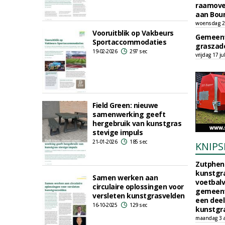
raamove
aan Bou
woensdag 29
Vooruitblik op Vakbeurs
Gemeent
Sportaccommodaties
graszade
19-02-2026
297 sec
vrijdag 17 ju
Field Green: nieuwe
samenwerking geeft
hergebruik van kunstgras
stevige impuls
21-01-2026
185 sec
KNIPS
Zutphen 
kunstgra
Samen werken aan
voetbalv
circulaire oplossingen voor
gemeente
versleten kunstgrasvelden
een deel
16-10-2025
129 sec
kunstgra
maandag 3 