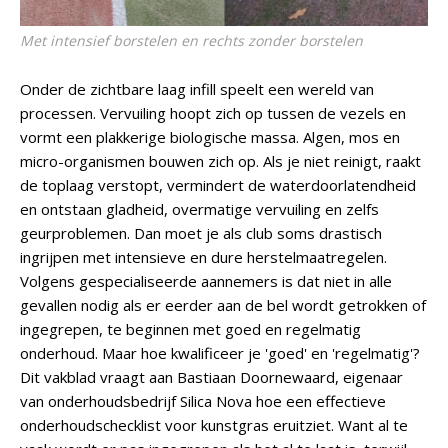
Met intensief borstelen en rechts zonder borstelen
Onder de zichtbare laag infill speelt een wereld van
processen. Vervuiling hoopt zich op tussen de vezels en
vormt een plakkerige biologische massa. Algen, mos en
micro-organismen bouwen zich op. Als je niet reinigt, raakt
de toplaag verstopt, vermindert de waterdoorlatendheid
en ontstaan gladheid, overmatige vervuiling en zelfs
geurproblemen. Dan moet je als club soms drastisch
ingrijpen met intensieve en dure herstelmaatregelen.
Volgens gespecialiseerde aannemers is dat niet in alle
gevallen nodig als er eerder aan de bel wordt getrokken of
ingegrepen, te beginnen met goed en regelmatig
onderhoud. Maar hoe kwalificeer je 'goed' en 'regelmatig'?
Dit vakblad vraagt aan Bastiaan Doornewaard, eigenaar
van onderhoudsbedrijf Silica Nova hoe een effectieve
onderhoudschecklist voor kunstgras eruitziet. Want al te