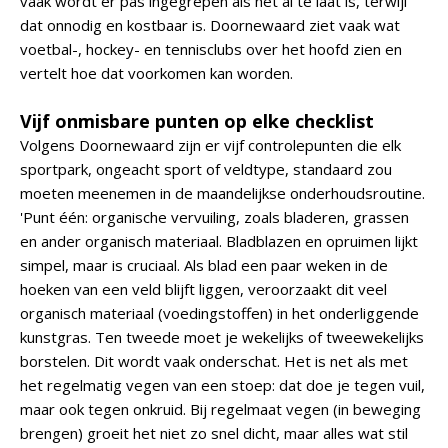
vaak wordt er pas ingegrepen als het al te laat is, terwijl
dat onnodig en kostbaar is. Doornewaard ziet vaak wat
voetbal-, hockey- en tennisclubs over het hoofd zien en
vertelt hoe dat voorkomen kan worden.
Vijf onmisbare punten op elke checklist
Volgens Doornewaard zijn er vijf controlepunten die elk
sportpark, ongeacht sport of veldtype, standaard zou
moeten meenemen in de maandelijkse onderhoudsroutine.
'Punt één: organische vervuiling, zoals bladeren, grassen
en ander organisch materiaal. Bladblazen en opruimen lijkt
simpel, maar is cruciaal. Als blad een paar weken in de
hoeken van een veld blijft liggen, veroorzaakt dit veel
organisch materiaal (voedingstoffen) in het onderliggende
kunstgras. Ten tweede moet je wekelijks of tweewekelijks
borstelen. Dit wordt vaak onderschat. Het is net als met
het regelmatig vegen van een stoep: dat doe je tegen vuil,
maar ook tegen onkruid. Bij regelmaat vegen (in beweging
brengen) groeit het niet zo snel dicht, maar alles wat stil