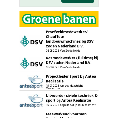
Proefveldmedewerker/
Chauffeur
landbouwmachines bij DSV
zaden Nederland B.V.
06-08-2026, Ven-Zelderheide
Kasmedewerker (fulltime) bij
DSV zaden Nederland B.V.
06-08-2026, Ven-Zelderheide
Projectleider Sport bij Antea
Realisatie
15-07-2026, Almere, Maastricht,
Oosterhout
Uitvoerder civiele techniek &
sport bij Antea Realisatie
15-07-2026, Capelle a/d IJssel, Maastricht
Meewerkend Voorman