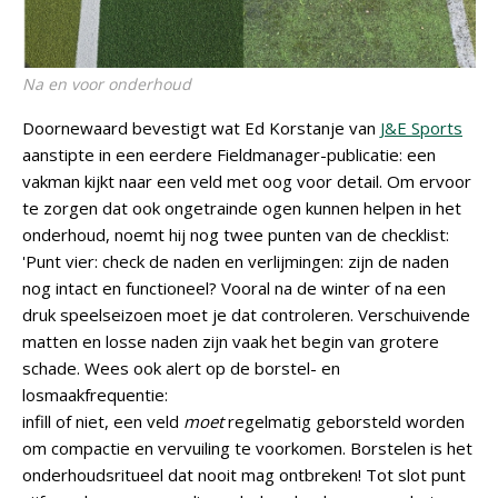
Na en voor onderhoud
Doornewaard bevestigt wat Ed Korstanje van
J&E Sports
aanstipte in een eerdere Fieldmanager-publicatie: een
vakman kijkt naar een veld met oog voor detail. Om ervoor
te zorgen dat ook ongetrainde ogen kunnen helpen in het
onderhoud, noemt hij nog twee punten van de checklist:
'Punt vier: check de naden en verlijmingen: zijn de naden
nog intact en functioneel? Vooral na de winter of na een
druk speelseizoen moet je dat controleren. Verschuivende
matten en losse naden zijn vaak het begin van grotere
schade. Wees ook alert op de borstel- en
losmaakfrequentie:
infill of niet, een veld
moet
regelmatig geborsteld worden
om compactie en vervuiling te voorkomen. Borstelen is het
onderhoudsritueel dat nooit mag ontbreken! Tot slot punt