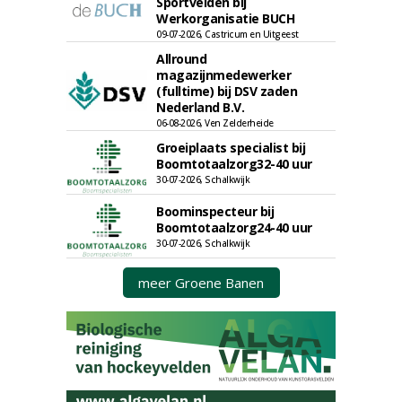
Sportvelden bij
Werkorganisatie BUCH
09-07-2026, Castricum en Uitgeest
Allround
magazijnmedewerker
(fulltime) bij DSV zaden
Nederland B.V.
06-08-2026, Ven Zelderheide
Groeiplaats specialist bij
Boomtotaalzorg32-40 uur
30-07-2026, Schalkwijk
Boominspecteur bij
Boomtotaalzorg24-40 uur
30-07-2026, Schalkwijk
meer Groene Banen